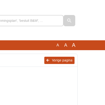
A
A
A
Vorige pagina