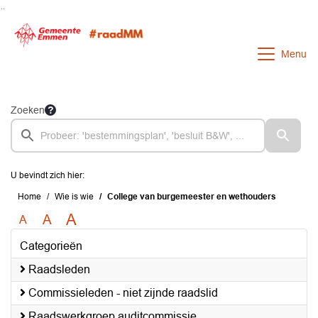
Ga naar de inhoud van deze pagina
Ga naar het zoeken
Ga naar het menu
Menu
Zoeken
U bevindt zich hier:
Home
Wie is wie
College van burgemeester en wethouders
A
A
A
Categorieën
Raadsleden
Commissieleden - niet zijnde raadslid
Raadswerkgroep auditcommissie