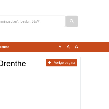
A
A
A
Drenthe
Drenthe
Vorige pagina