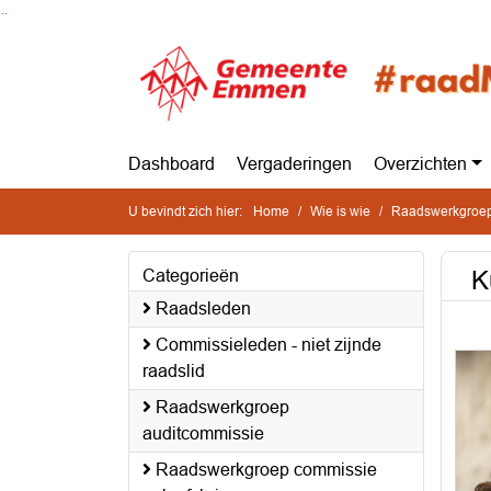
Ga naar de inhoud van deze pagina
Ga naar het zoeken
Ga naar het menu
Dashboard
Vergaderingen
Overzichten
U bevindt zich hier:
Home
Wie is wie
Raadswerkgroep
K
Categorieën
Raadsleden
Commissieleden - niet zijnde
raadslid
Raadswerkgroep
auditcommissie
Raadswerkgroep commissie