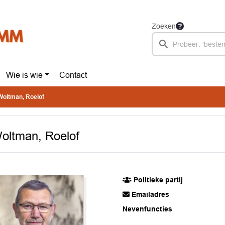
Zoeken
Wie is wie
Contact
Woltman, Roelof
oltman, Roelof
Politieke partij
Emailadres
Nevenfuncties