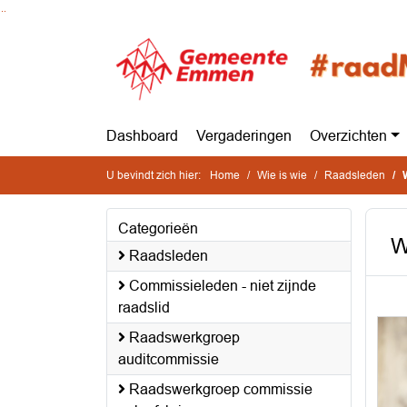
Ga naar de inhoud van deze pagina
Ga naar het zoeken
Ga naar het menu
Dashboard
Vergaderingen
Overzichten
U bevindt zich hier:
Home
Wie is wie
Raadsleden
Categorieën
W
Raadsleden
Commissieleden - niet zijnde
raadslid
Raadswerkgroep
auditcommissie
Raadswerkgroep commissie