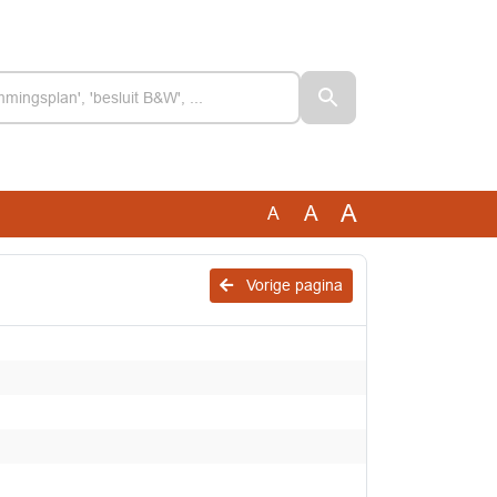
A
A
A
Vorige pagina