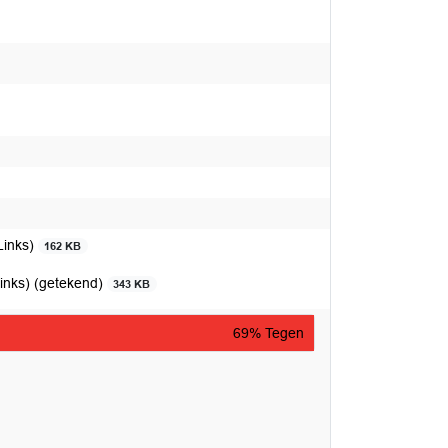
Links)
162 KB
inks) (getekend)
343 KB
69% Tegen