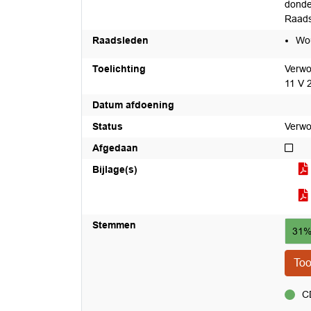
donde
Raads
Raadsleden
Wou
Toelichting
Verwo
11 V 
Datum afdoening
Status
Verwo
Nie
Afgedaan
Bijlage(s)
Stemmen
31%
To
CD
voor