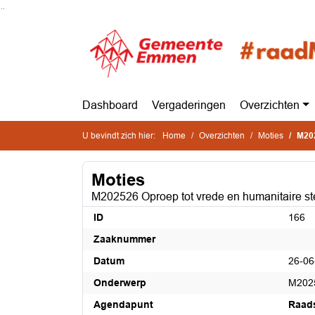
Ga naar de inhoud van deze pagina
Ga naar het zoeken
Ga naar het menu
Dashboard
Vergaderingen
Overzichten
U bevindt zich hier:
Home
Overzichten
Moties
M202
Moties
M202526 Oproep tot vrede en humanitaire s
ID
166
Zaaknummer
Datum
26-06
Onderwerp
M2025
Agendapunt
Raad