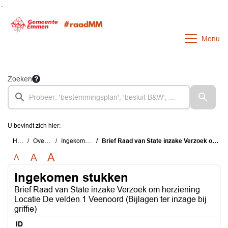
Ga naar de inhoud van deze pagina
Ga naar het zoeken
Ga naar het menu
Menu
Zoeken
U bevindt zich hier:
Home
Overzichten
Ingekomen stukken
Brief Raad van State inzake Verzoek om herziening Locatie De velden 1 Veenoord (Bijlagen ter inzage bij griffie)
A
A
A
Ingekomen stukken
Brief Raad van State inzake Verzoek om herziening
Locatie De velden 1 Veenoord (Bijlagen ter inzage bij
griffie)
ID