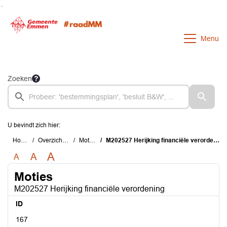
Ga naar de inhoud van deze pagina
Ga naar het zoeken
Ga naar het menu
Menu
Zoeken
U bevindt zich hier:
Home
Overzichten
Moties
M202527 Herijking financiële verordening
A
A
A
Moties
M202527 Herijking financiële verordening
ID
167