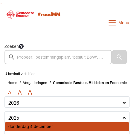
Ga naar de inhoud van deze pagina
Ga naar het zoeken
Ga naar het menu
Menu
Zoeken
U bevindt zich hier:
Home
Vergaderingen
Commissie Bestuur, Middelen en Economie
A
A
A
2026
2025
2025
donderdag 4 december