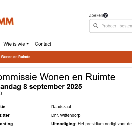
Zoeken
Wie is wie
Contact
 Wonen en Ruimte
ommissie Wonen en Ruimte
andag 8 september 2025
0
tie
Raadszaal
itter
Dhr. Wittendorp
ichting
Uitnodiging:
Het presidium nodigt voor de