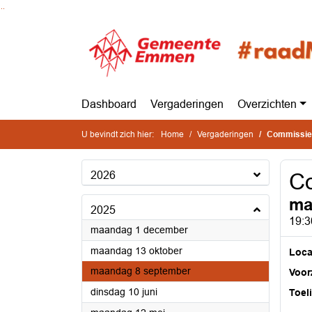
Ga naar de inhoud van deze pagina
Ga naar het zoeken
Ga naar het menu
Dashboard
Vergaderingen
Overzichten
U bevindt zich hier:
Home
Vergaderingen
Commissie
2026
C
ma
2025
19:3
2025
maandag 1 december
2025
maandag 13 oktober
Loca
2025
maandag 8 september
Voorz
2025
dinsdag 10 juni
Toel