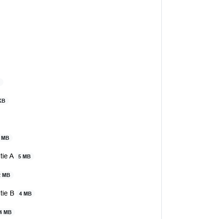
B
KB
 MB
tie A
5 MB
2 MB
atie B
4 MB
4 MB