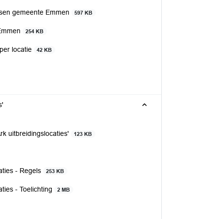
atsen gemeente Emmen
597 KB
, Emmen
254 KB
per locatie
42 KB
s'
 uitbreidingslocaties'
123 KB
aties - Regels
253 KB
ties - Toelichting
2 MB