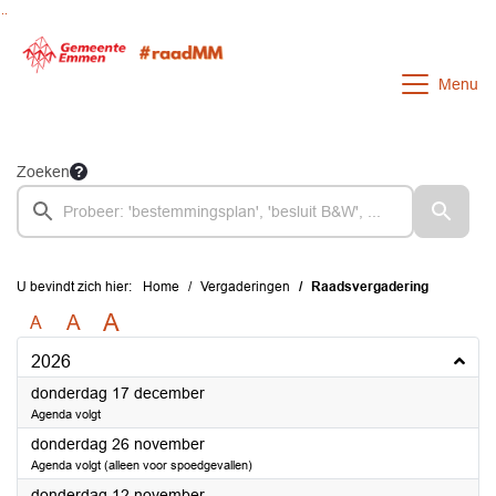
Ga naar de inhoud van deze pagina
Ga naar het zoeken
Ga naar het menu
Menu
Zoeken
U bevindt zich hier:
Home
Vergaderingen
Raadsvergadering
A
A
A
2026
2026
donderdag 17 december
Agenda volgt
2026
donderdag 26 november
Agenda volgt (alleen voor spoedgevallen)
2026
donderdag 12 november