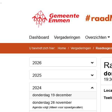
Ga naar de inhoud van deze pagina
Ga naar het zoeken
Ga naar het menu
Dashboard
Vergaderingen
Overzichten
U bevindt zich hier:
Home
Vergaderingen
Raadsagen
2026
R
do
2025
19:3
2024
Loca
2024
donderdag 19 december
Toel
2024
donderdag 28 november
Agenda volgt (Alleen voor spoedgevallen)