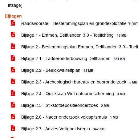
inzage)
Bijlagen
Raadsvoorstel - Bestemmingsplan en grondexploitatie ‘Emm
Bijlage 1 - Emmen, Delftlanden 3.0 - Toelichting
16 MB
Bijlage 2 - Bestemmingsplan Emmen, Delftlanden 3.0 - Toeli
Bijlage 2.1 - Ladderonderbouwing Delftlanden
381 KB
Bijlage 2.2 - Beeldkwaliteitplan
43 MB
Bijlage 2.3 - Archeologisch bureau- en booronderzoek
5 MB
Bijlage 2.4 - Quickscan Wet natuurbescherming
3 MB
Bijlage 2.5 - Stikstofdepositieonderzoek
2 MB
Bijlage 2.6 - Nader onderzoek veldspitsmuis
1 MB
Bijlage 2.7 - Advies Veiligheidsregio
342 KB