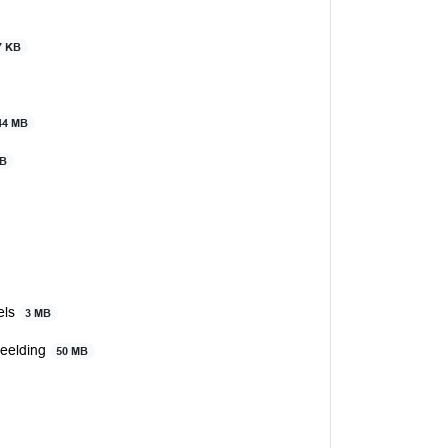
7 KB
44 MB
MB
els
3 MB
beelding
50 MB