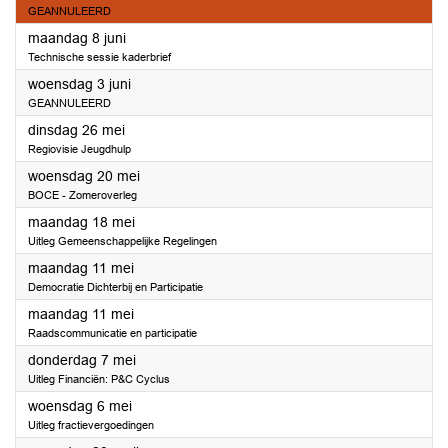
GEANNULEERD
2026
maandag 8 juni
Technische sessie kaderbrief
2026
woensdag 3 juni
GEANNULEERD
2026
dinsdag 26 mei
Regiovisie Jeugdhulp
2026
woensdag 20 mei
BOCE - Zomeroverleg
2026
maandag 18 mei
Uitleg Gemeenschappelijke Regelingen
2026
maandag 11 mei
Democratie Dichterbij en Participatie
2026
maandag 11 mei
Raadscommunicatie en participatie
2026
donderdag 7 mei
Uitleg Financiën: P&C Cyclus
2026
woensdag 6 mei
Uitleg fractievergoedingen