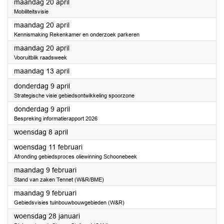
2026
maandag 20 april
Mobiliteitsvisie
2026
maandag 20 april
Kennismaking Rekenkamer en onderzoek parkeren
2026
maandag 20 april
Vooruitblik raadsweek
2026
maandag 13 april
2026
donderdag 9 april
Strategische visie gebiedsontwikkeling spoorzone
2026
donderdag 9 april
Bespreking informatierapport 2026
2026
woensdag 8 april
2026
woensdag 11 februari
Afronding gebiedsproces oliewinning Schoonebeek
2026
maandag 9 februari
Stand van zaken Tennet (W&R/BME)
2026
maandag 9 februari
Gebiedsvisies tuinbouwbouwgebieden (W&R)
2026
woensdag 28 januari