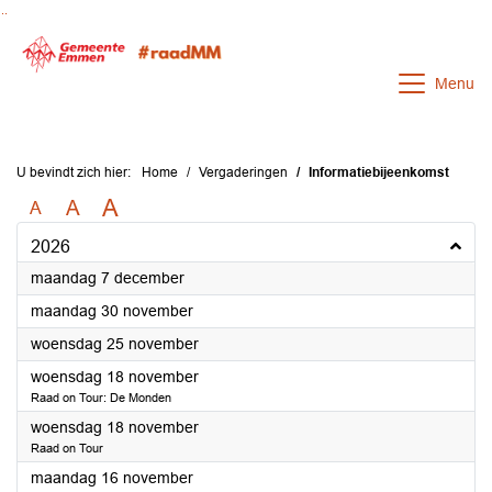
Ga naar de inhoud van deze pagina
Ga naar het zoeken
Ga naar het menu
Menu
U bevindt zich hier:
Home
Vergaderingen
Informatiebijeenkomst
A
A
A
2026
2026
maandag 7 december
2026
maandag 30 november
2026
woensdag 25 november
2026
woensdag 18 november
Raad on Tour: De Monden
2026
woensdag 18 november
Raad on Tour
2026
maandag 16 november