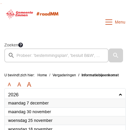
Ga naar de inhoud van deze pagina
Ga naar het zoeken
Ga naar het menu
Menu
Zoeken
U bevindt zich hier:
Home
Vergaderingen
Informatiebijeenkomst
A
A
A
2026
2026
maandag 7 december
2026
maandag 30 november
2026
woensdag 25 november
2026
woensdag 18 november