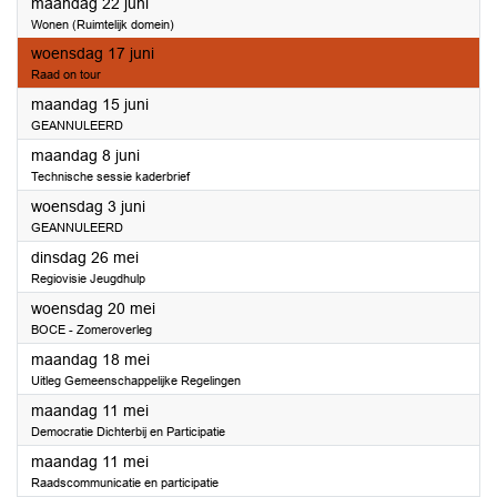
2026
maandag 22 juni
Wonen (Ruimtelijk domein)
2026
woensdag 17 juni
Raad on tour
2026
maandag 15 juni
GEANNULEERD
2026
maandag 8 juni
Technische sessie kaderbrief
2026
woensdag 3 juni
GEANNULEERD
2026
dinsdag 26 mei
Regiovisie Jeugdhulp
2026
woensdag 20 mei
BOCE - Zomeroverleg
2026
maandag 18 mei
Uitleg Gemeenschappelijke Regelingen
2026
maandag 11 mei
Democratie Dichterbij en Participatie
2026
maandag 11 mei
Raadscommunicatie en participatie