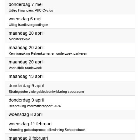
2026
donderdag 7 mei
Uitleg Financiën: P&C Cyclus
2026
woensdag 6 mei
Uitleg fractievergoedingen
2026
maandag 20 april
Mobiliteitsvisie
2026
maandag 20 april
Kennismaking Rekenkamer en onderzoek parkeren
2026
maandag 20 april
Vooruitblik raadsweek
2026
maandag 13 april
2026
donderdag 9 april
Strategische visie gebiedsontwikkeling spoorzone
2026
donderdag 9 april
Bespreking informatierapport 2026
2026
woensdag 8 april
2026
woensdag 11 februari
Afronding gebiedsproces oliewinning Schoonebeek
2026
maandag 9 februari