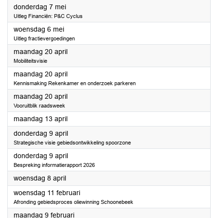
2026
donderdag 7 mei
Uitleg Financiën: P&C Cyclus
2026
woensdag 6 mei
Uitleg fractievergoedingen
2026
maandag 20 april
Mobiliteitsvisie
2026
maandag 20 april
Kennismaking Rekenkamer en onderzoek parkeren
2026
maandag 20 april
Vooruitblik raadsweek
2026
maandag 13 april
2026
donderdag 9 april
Strategische visie gebiedsontwikkeling spoorzone
2026
donderdag 9 april
Bespreking informatierapport 2026
2026
woensdag 8 april
2026
woensdag 11 februari
Afronding gebiedsproces oliewinning Schoonebeek
2026
maandag 9 februari