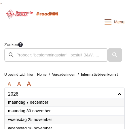
Ga naar de inhoud van deze pagina
Ga naar het zoeken
Ga naar het menu
Menu
Zoeken
U bevindt zich hier:
Home
Vergaderingen
Informatiebijeenkomst
A
A
A
2026
2026
maandag 7 december
2026
maandag 30 november
2026
woensdag 25 november
2026
woensdag 18 november