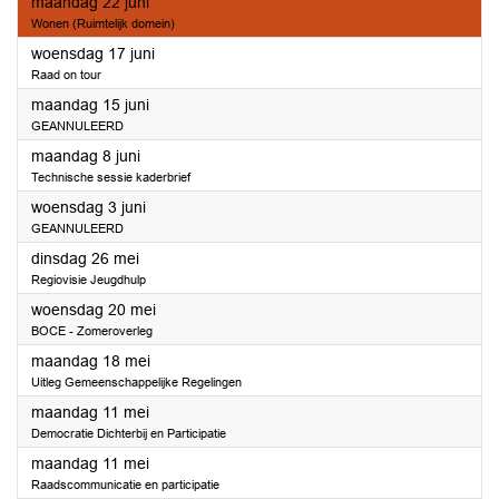
2026
maandag 22 juni
Wonen (Ruimtelijk domein)
2026
woensdag 17 juni
Raad on tour
2026
maandag 15 juni
GEANNULEERD
2026
maandag 8 juni
Technische sessie kaderbrief
2026
woensdag 3 juni
GEANNULEERD
2026
dinsdag 26 mei
Regiovisie Jeugdhulp
2026
woensdag 20 mei
BOCE - Zomeroverleg
2026
maandag 18 mei
Uitleg Gemeenschappelijke Regelingen
2026
maandag 11 mei
Democratie Dichterbij en Participatie
2026
maandag 11 mei
Raadscommunicatie en participatie