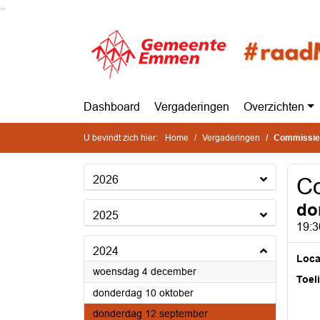
Ga naar de inhoud van deze pagina
Ga naar het zoeken
Ga naar het menu
Dashboard
Vergaderingen
Overzichten
U bevindt zich hier:
Home
Vergaderingen
Commissie 
2026
Co
do
2025
19:3
2024
Loca
2024
woensdag 4 december
Toel
2024
donderdag 10 oktober
2024
donderdag 12 september