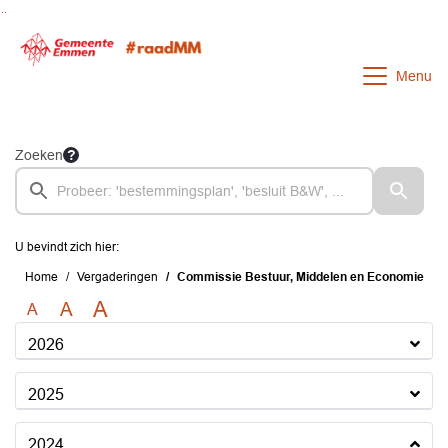
Ga naar de inhoud van deze pagina
Ga naar het zoeken
Ga naar het menu
Menu
Zoeken
U bevindt zich hier:
Home
Vergaderingen
Commissie Bestuur, Middelen en Economie
A
A
A
2026
2025
2024