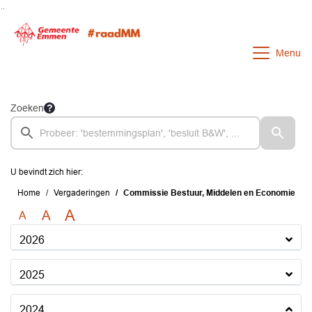
Ga naar de inhoud van deze pagina
Ga naar het zoeken
Ga naar het menu
Menu
Zoeken
U bevindt zich hier:
Home
Vergaderingen
Commissie Bestuur, Middelen en Economie
A
A
A
2026
2025
2024