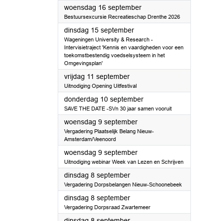
2026
woensdag 16 september
Bestuursexcursie Recreatieschap Drenthe 2026
2026
dinsdag 15 september
Wageningen University & Research -
Intervisietraject 'Kennis en vaardigheden voor een
toekomstbestendig voedselsysteem in het
Omgevingsplan'
2026
vrijdag 11 september
Uitnodiging Opening Uitfestival
2026
donderdag 10 september
SAVE THE DATE -SVn 30 jaar samen vooruit
2026
woensdag 9 september
Vergadering Plaatselijk Belang Nieuw-
Amsterdam/Veenoord
2026
woensdag 9 september
Uitnodiging webinar Week van Lezen en Schrijven
2026
dinsdag 8 september
Vergadering Dorpsbelangen Nieuw-Schoonebeek
2026
dinsdag 8 september
Vergadering Dorpsraad Zwartemeer
2026
dinsdag 8 september