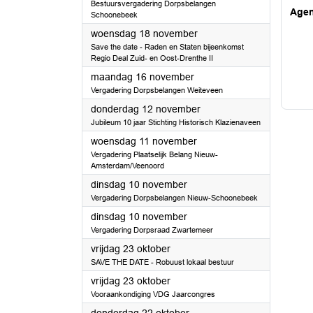
Bestuursvergadering Dorpsbelangen
Age
Schoonebeek
2026
woensdag 18 november
Save the date - Raden en Staten bijeenkomst
Regio Deal Zuid- en Oost-Drenthe II
2026
maandag 16 november
Vergadering Dorpsbelangen Weiteveen
2026
donderdag 12 november
Jubileum 10 jaar Stichting Historisch Klazienaveen
2026
woensdag 11 november
Vergadering Plaatselijk Belang Nieuw-
Amsterdam/Veenoord
2026
dinsdag 10 november
Vergadering Dorpsbelangen Nieuw-Schoonebeek
2026
dinsdag 10 november
Vergadering Dorpsraad Zwartemeer
2026
vrijdag 23 oktober
SAVE THE DATE - Robuust lokaal bestuur
2026
vrijdag 23 oktober
Vooraankondiging VDG Jaarcongres
2026