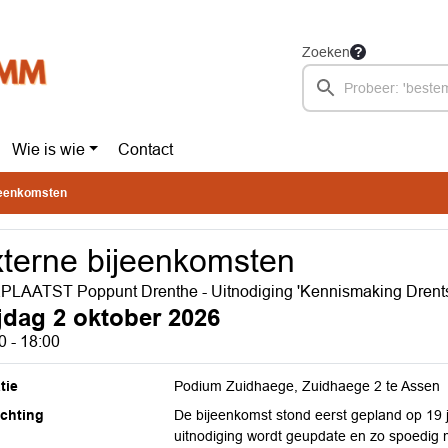
Zoeken
Wie is wie
Contact
jeenkomsten
terne bijeenkomsten
LAATST Poppunt Drenthe - Uitnodiging 'Kennismaking Drents
ijdag 2 oktober 2026
0 - 18:00
tie
Podium Zuidhaege, Zuidhaege 2 te Assen
ichting
De bijeenkomst stond eerst gepland op 19 j
uitnodiging wordt geupdate en zo spoedig mo