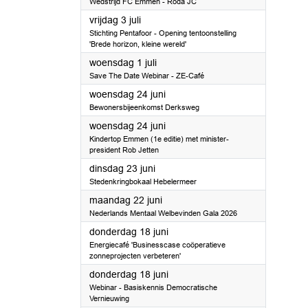
Wedstrijd FC Emmen - Roda JC
2026
vrijdag 3 juli
Stichting Pentafoor - Opening tentoonstelling
'Brede horizon, kleine wereld'
2026
woensdag 1 juli
Save The Date Webinar - ZE-Café
2026
woensdag 24 juni
Bewonersbijeenkomst Derksweg
2026
woensdag 24 juni
Kindertop Emmen (1e editie) met minister-
president Rob Jetten
2026
dinsdag 23 juni
Stedenkringbokaal Hebelermeer
2026
maandag 22 juni
Nederlands Mentaal Welbevinden Gala 2026
2026
donderdag 18 juni
Energiecafé 'Businesscase coöperatieve
zonneprojecten verbeteren'
2026
donderdag 18 juni
Webinar - Basiskennis Democratische
Vernieuwing