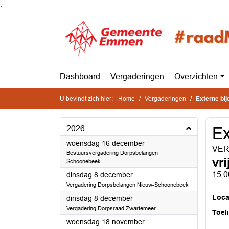
Ga naar de inhoud van deze pagina
Ga naar het zoeken
Ga naar het menu
Dashboard
Vergaderingen
Overzichten
U bevindt zich hier:
Home
Vergaderingen
Externe bi
2026
Ex
2026
woensdag 16 december
VERP
Bestuursvergadering Dorpsbelangen
vr
Schoonebeek
2026
15:0
dinsdag 8 december
Vergadering Dorpsbelangen Nieuw-Schoonebeek
Loca
2026
dinsdag 8 december
Vergadering Dorpsraad Zwartemeer
Toel
2026
woensdag 18 november