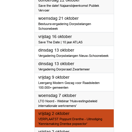
donderdag 22 oktober
Save the date! Najaarsbijeenkomst Publiek
Vervoer
2026
woensdag 21 oktober
Bestuursvergadering Dorpsbelangen
Schoonebeek
2026
vrijdag 16 oktober
Save The Date | 10 jaar ATLAS
2026
dinsdag 13 oktober
Vergadering Dorpsbelangen Nieuw-Schoonebeek
2026
dinsdag 13 oktober
Vergadering Dorpsraad Zwartemeer
2026
vrijdag 9 oktober
Leergang Modern Gezag voor Raadsleden
100.000+ gemeenten
2026
woensdag 7 oktober
LTO Noord - Webinar 'Huisvestingsbeleid
internationale werknemers'
2026
vrijdag 2 oktober
VERPLAATST Poppunt Drenthe - Uitnodiging
'Kennismaking Drentse popsector'
2026
vrijdag 2 oktober