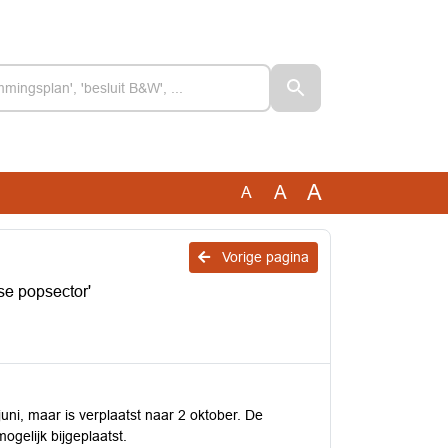
A
A
A
Vorige pagina
e popsector'
uni, maar is verplaatst naar 2 oktober. De
gelijk bijgeplaatst.