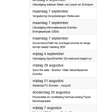
Uitnodiging webinar Week van Lezen en Schrijven
2026
maandag 7 september
Vergadering Dorpsbelangen Weiteveen
2026
maandag 7 september
Uitnodiging informatiesessie Drentse
Energieaanpak (DEA)
2026
maandag 7 september
GovernanceTafel 'de overlegeconomie en lange
termijn beleid' inleiding SER
2026
vrijdag 4 september
Uitnodiging SportDrenthe 'De toekomst begint nu'
2026
vrijdag 28 augustus
Save the date - Bustour Vitale Vakantieparken
Drenthe
2026
vrijdag 21 augustus
Wedstrijd FC Emmen - Jong AZ
2026
donderdag 20 augustus
Presentatie en rondleiding Herhuisvesting Facet
Mondriaanplein
2026
vrijdag 7 augustus