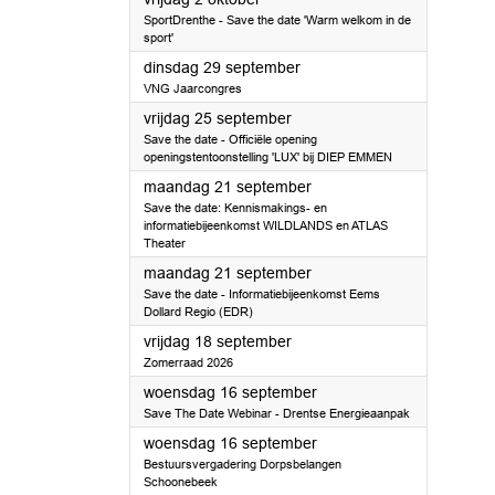
SportDrenthe - Save the date 'Warm welkom in de
sport'
2026
dinsdag 29 september
VNG Jaarcongres
2026
vrijdag 25 september
Save the date - Officiële opening
openingstentoonstelling 'LUX' bij DIEP EMMEN
2026
maandag 21 september
Save the date: Kennismakings- en
informatiebijeenkomst WILDLANDS en ATLAS
Theater
2026
maandag 21 september
Save the date - Informatiebijeenkomst Eems
Dollard Regio (EDR)
2026
vrijdag 18 september
Zomerraad 2026
2026
woensdag 16 september
Save The Date Webinar - Drentse Energieaanpak
2026
woensdag 16 september
Bestuursvergadering Dorpsbelangen
Schoonebeek