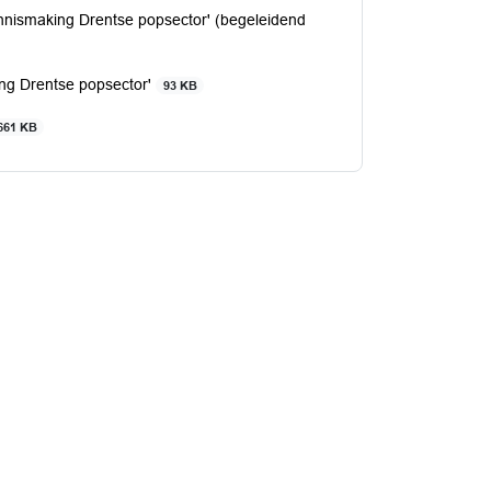
nnismaking Drentse popsector' (begeleidend
ing Drentse popsector'
93 KB
661 KB