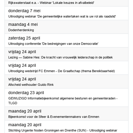
Rijkswaterstaat e.a. - Webinar 'Lokale keuzes in afvalbeleid'
2026
donderdag 7 mei
Uitnodiging webinar 'De gemeentelijke watertaken wat is uw rol als raadslid'
2026
maandag 4 mei
Dodenherdenking
2026
zaterdag 25 april
Uitnodiging conferentie 'De bedreigingen van onze Democratie'
2026
vrijdag 24 april
Lezing — Sabine Hes: De kracht van vrouwelijk leiderschap in de politiek
2026
vrijdag 24 april
Uitnodiging wedstrijd FC Emmen - De Graafschap (thema Bereikbaarheid)
2026
vrijdag 24 april
Afscheid wethouder Guido Rink
2026
donderdag 23 april
GEWIJZIGD Informatiebijeenkomst algemene besturen en gemeenteraden -
TLGD
2026
maandag 20 april
Bijeenkomst voor de Sfeer & Evenementenmakers van Emmen
2026
maandag 20 april
Stichting Urgente Noden Groningen en Drenthe (SUN) - Uitnodiging webinar