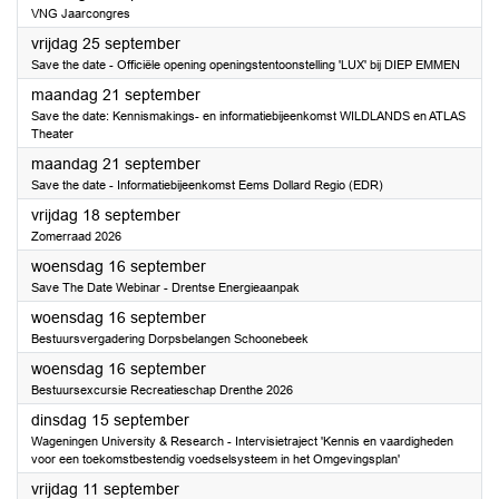
VNG Jaarcongres
2026
vrijdag 25 september
Save the date - Officiële opening openingstentoonstelling 'LUX' bij DIEP EMMEN
2026
maandag 21 september
Save the date: Kennismakings- en informatiebijeenkomst WILDLANDS en ATLAS
Theater
2026
maandag 21 september
Save the date - Informatiebijeenkomst Eems Dollard Regio (EDR)
2026
vrijdag 18 september
Zomerraad 2026
2026
woensdag 16 september
Save The Date Webinar - Drentse Energieaanpak
2026
woensdag 16 september
Bestuursvergadering Dorpsbelangen Schoonebeek
2026
woensdag 16 september
Bestuursexcursie Recreatieschap Drenthe 2026
2026
dinsdag 15 september
Wageningen University & Research - Intervisietraject 'Kennis en vaardigheden
voor een toekomstbestendig voedselsysteem in het Omgevingsplan'
2026
vrijdag 11 september