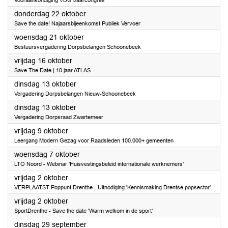
Vooraankondiging VDG Jaarcongres
2026
donderdag 22 oktober
Save the date! Najaarsbijeenkomst Publiek Vervoer
2026
woensdag 21 oktober
Bestuursvergadering Dorpsbelangen Schoonebeek
2026
vrijdag 16 oktober
Save The Date | 10 jaar ATLAS
2026
dinsdag 13 oktober
Vergadering Dorpsbelangen Nieuw-Schoonebeek
2026
dinsdag 13 oktober
Vergadering Dorpsraad Zwartemeer
2026
vrijdag 9 oktober
Leergang Modern Gezag voor Raadsleden 100.000+ gemeenten
2026
woensdag 7 oktober
LTO Noord - Webinar 'Huisvestingsbeleid internationale werknemers'
2026
vrijdag 2 oktober
VERPLAATST Poppunt Drenthe - Uitnodiging 'Kennismaking Drentse popsector'
2026
vrijdag 2 oktober
SportDrenthe - Save the date 'Warm welkom in de sport'
2026
dinsdag 29 september