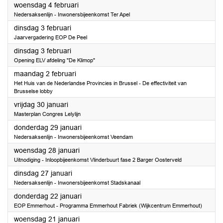
2026
woensdag 4 februari
Nedersaksenlijn - Inwonersbijeenkomst Ter Apel
2026
dinsdag 3 februari
Jaarvergadering EOP De Peel
2026
dinsdag 3 februari
Opening ELV afdeling "De Klimop"
2026
maandag 2 februari
Het Huis van de Nederlandse Provincies in Brussel - De effectiviteit van
Brusselse lobby
2026
vrijdag 30 januari
Masterplan Congres Lelylijn
2026
donderdag 29 januari
Nedersaksenlijn - Inwonersbijeenkomst Veendam
2026
woensdag 28 januari
Uitnodiging - Inloopbijeenkomst Vlinderbuurt fase 2 Barger Oosterveld
2026
dinsdag 27 januari
Nedersaksenlijn - Inwonersbijeenkomst Stadskanaal
2026
donderdag 22 januari
EOP Emmerhout - Programma Emmerhout Fabriek (Wijkcentrum Emmerhout)
2026
woensdag 21 januari