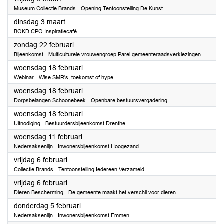
Museum Collectie Brands - Opening Tentoonstelling De Kunst
2026
dinsdag 3 maart
BOKD CPO Inspiratiecafé
2026
zondag 22 februari
Bijeenkomst - Multiculturele vrouwengroep Parel gemeenteraadsverkiezingen
2026
woensdag 18 februari
Webinar - Wise SMR's, toekomst of hype
2026
woensdag 18 februari
Dorpsbelangen Schoonebeek - Openbare bestuursvergadering
2026
woensdag 18 februari
Uitnodiging - Bestuurdersbijeenkomst Drenthe
2026
woensdag 11 februari
Nedersaksenlijn - Inwonersbijeenkomst Hoogezand
2026
vrijdag 6 februari
Collectie Brands - Tentoonstelling Iedereen Verzameld
2026
vrijdag 6 februari
Dieren Bescherming - De gemeente maakt het verschil voor dieren
2026
donderdag 5 februari
Nedersaksenlijn - Inwonersbijeenkomst Emmen