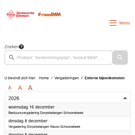
Ga naar de inhoud van deze pagina
Ga naar het zoeken
Ga naar het menu
Menu
Zoeken
U bevindt zich hier:
Home
Vergaderingen
Externe bijeenkomsten
A
A
A
2026
2026
woensdag 16 december
Bestuursvergadering Dorpsbelangen Schoonebeek
2026
dinsdag 8 december
Vergadering Dorpsbelangen Nieuw-Schoonebeek
2026
dinsdag 8 december