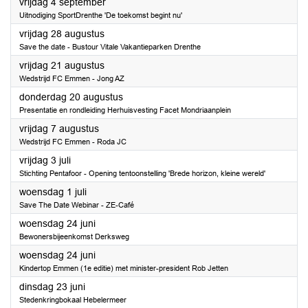
2026
vrijdag 4 september
Uitnodiging SportDrenthe 'De toekomst begint nu'
2026
vrijdag 28 augustus
Save the date - Bustour Vitale Vakantieparken Drenthe
2026
vrijdag 21 augustus
Wedstrijd FC Emmen - Jong AZ
2026
donderdag 20 augustus
Presentatie en rondleiding Herhuisvesting Facet Mondriaanplein
2026
vrijdag 7 augustus
Wedstrijd FC Emmen - Roda JC
2026
vrijdag 3 juli
Stichting Pentafoor - Opening tentoonstelling 'Brede horizon, kleine wereld'
2026
woensdag 1 juli
Save The Date Webinar - ZE-Café
2026
woensdag 24 juni
Bewonersbijeenkomst Derksweg
2026
woensdag 24 juni
Kindertop Emmen (1e editie) met minister-president Rob Jetten
2026
dinsdag 23 juni
Stedenkringbokaal Hebelermeer