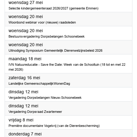
2026
woensdag 27 mei
Selectie kindergemeenteraad 2026/2027 (gemeente Emmen)
2026
woensdag 20 mei
Woonbond webinar voor (nieuwe) raadsleden
2026
woensdag 20 mei
Bestuursvergadering Dorpsbelangen Schoonebeek
2026
woensdag 20 mei
Uitnodiging Symposium Gemeentelijk Dierenwelzijnsbeleid 2026
2026
maandag 18 mei
IVN Natuureducatie - Save the Date: Week van de Schooltuin (18 tot en met 22
mei 2026)
2026
zaterdag 16 mei
Landelijke GemeenschappelijkWonenDag
2026
dinsdag 12 mei
Vergadering Dorpsbelangen Nieuw-Schoonebeek
2026
dinsdag 12 mei
Vergadering Dorpsraad Zwartemeer
2026
vrijdag 8 mei
Première documentaire Vogelvrij (van de Dierenbescherming)
2026
donderdag 7 mei