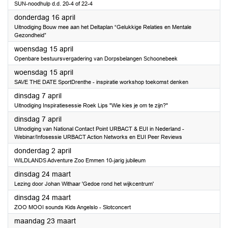
SUN-noodhulp d.d. 20-4 of 22-4
2026
donderdag 16 april
Uitnodiging Bouw mee aan het Deltaplan “Gelukkige Relaties en Mentale
Gezondheid”
2026
woensdag 15 april
Openbare bestuursvergadering van Dorpsbelangen Schoonebeek
2026
woensdag 15 april
SAVE THE DATE SportDrenthe - inspiratie workshop toekomst denken
2026
dinsdag 7 april
Uitnodiging Inspiratiesessie Roek Lips "Wie kies je om te zijn?"
2026
dinsdag 7 april
Uitnodiging van National Contact Point URBACT & EUI in Nederland -
Webinar/Infosessie URBACT Action Networks en EUI Peer Reviews
2026
donderdag 2 april
WILDLANDS Adventure Zoo Emmen 10-jarig jubileum
2026
dinsdag 24 maart
Lezing door Johan Withaar 'Gedoe rond het wijkcentrum'
2026
dinsdag 24 maart
ZOO MOOI sounds Kids Angelslo - Slotconcert
2026
maandag 23 maart