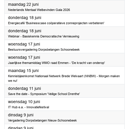
2026
maandag 22 juni
Nederlands Mentaal Welbevinden Gala 2026
2026
donderdag 18 juni
Energiecafé 'Businesscase coöperatieve zonneprojecten verbeteren'
2026
donderdag 18 juni
Webinar - Basiskennis Democratische Vernieuwing
2026
woensdag 17 juni
Bestuursvergadering Dorpsbelangen Schoonebeek
2026
woensdag 17 juni
Jaarlijkse themamiddag WMO raad Emmen - 'De kracht van onderop'
2026
maandag 15 juni
Kennisbijeenkomst Nationaal Netwerk Brede Welvaart (NNBW) - Morgen maken
we nu!
2026
donderdag 11 juni
Save the date - Symposium 'Veilige School Drenthe'
2026
woensdag 10 juni
IT Hub e.a. - Innovatiefestival
2026
dinsdag 9 juni
Vergadering Dorpsbelangen Nieuw-Schoonebeek
2026
dinsdag 9 juni