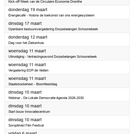
Kick-off Week van de Circulaire Economie Drenthe
2026
donderdag 19 maart
Energiecafé - Holons de toekomst van ons energiesysteem
2026
dinsdag 17 maart
Openbare bestuursvergadering Dorpsbelangen Schoonebeek
2026
donderdag 12 maart
Dag voor het Ziekenhuis
2026
woensdag 11 maart
Uitnodiging - Verkiezingsavond Dorpsbelangen Schoonebeek
2026
woensdag 11 maart
Vergadering EOP de Velden
2026
woensdag 11 maart
Staatsbosbeheer - Boomfeestdag
2026
dinsdag 10 maart
Webinar - De Lokale Democratie Agenda 2026-2030
2026
dinsdag 10 maart
Start bouw Innovatiecentrum
2026
dinsdag 10 maart
Soroptimist Film Festival
2026
vrijdag 6 maart