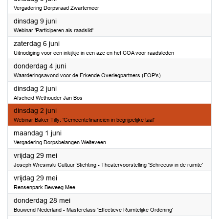
Vergadering Dorpsraad Zwartemeer
2026
dinsdag 9 juni
Webinar 'Participeren als raadslid'
2026
zaterdag 6 juni
Uitnodiging voor een inkijkje in een azc en het COA voor raadsleden
2026
donderdag 4 juni
Waarderingsavond voor de Erkende Overlegpartners (EOP's)
2026
dinsdag 2 juni
Afscheid Wethouder Jan Bos
2026
dinsdag 2 juni
Webinar Baker Tilly: 'Gemeentefinanciën in begrijpelijke taal'
2026
maandag 1 juni
Vergadering Dorpsbelangen Weiteveen
2026
vrijdag 29 mei
Joseph Wresinski Cultuur Stichting - Theatervoorstelling 'Schreeuw in de ruimte'
2026
vrijdag 29 mei
Rensenpark Beweeg Mee
2026
donderdag 28 mei
Bouwend Nederland - Masterclass 'Effectieve Ruimtelijke Ordening'