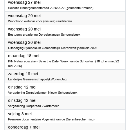
2026
woensdag 27 mei
Selectie kindergemeenteraad 2026/2027 (gemeente Emmen)
2026
woensdag 20 mei
Woonbond webinar voor (nieuwe) raadsleden
2026
woensdag 20 mei
Bestuursvergadering Dorpsbelangen Schoonebeek
2026
woensdag 20 mei
Uitnodiging Symposium Gemeentelijk Dierenwelzijnsbeleid 2026
2026
maandag 18 mei
IVN Natuureducatie - Save the Date: Week van de Schooltuin (18 tot en met 22
mei 2026)
2026
zaterdag 16 mei
Landelijke GemeenschappelijkWonenDag
2026
dinsdag 12 mei
Vergadering Dorpsbelangen Nieuw-Schoonebeek
2026
dinsdag 12 mei
Vergadering Dorpsraad Zwartemeer
2026
vrijdag 8 mei
Première documentaire Vogelvrij (van de Dierenbescherming)
2026
donderdag 7 mei