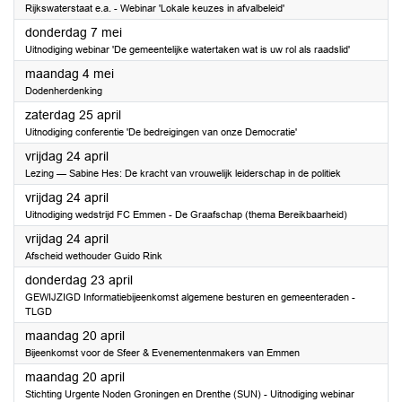
Rijkswaterstaat e.a. - Webinar 'Lokale keuzes in afvalbeleid'
2026
donderdag 7 mei
Uitnodiging webinar 'De gemeentelijke watertaken wat is uw rol als raadslid'
2026
maandag 4 mei
Dodenherdenking
2026
zaterdag 25 april
Uitnodiging conferentie 'De bedreigingen van onze Democratie'
2026
vrijdag 24 april
Lezing — Sabine Hes: De kracht van vrouwelijk leiderschap in de politiek
2026
vrijdag 24 april
Uitnodiging wedstrijd FC Emmen - De Graafschap (thema Bereikbaarheid)
2026
vrijdag 24 april
Afscheid wethouder Guido Rink
2026
donderdag 23 april
GEWIJZIGD Informatiebijeenkomst algemene besturen en gemeenteraden -
TLGD
2026
maandag 20 april
Bijeenkomst voor de Sfeer & Evenementenmakers van Emmen
2026
maandag 20 april
Stichting Urgente Noden Groningen en Drenthe (SUN) - Uitnodiging webinar