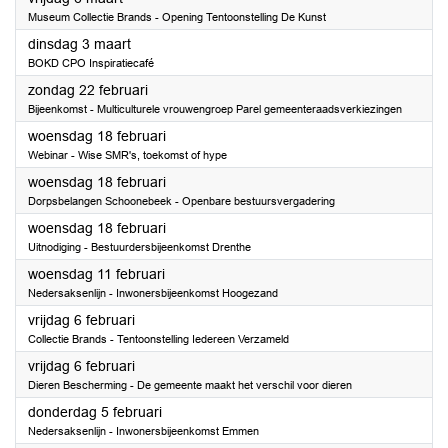
Museum Collectie Brands - Opening Tentoonstelling De Kunst
2026
dinsdag 3 maart
BOKD CPO Inspiratiecafé
2026
zondag 22 februari
Bijeenkomst - Multiculturele vrouwengroep Parel gemeenteraadsverkiezingen
2026
woensdag 18 februari
Webinar - Wise SMR's, toekomst of hype
2026
woensdag 18 februari
Dorpsbelangen Schoonebeek - Openbare bestuursvergadering
2026
woensdag 18 februari
Uitnodiging - Bestuurdersbijeenkomst Drenthe
2026
woensdag 11 februari
Nedersaksenlijn - Inwonersbijeenkomst Hoogezand
2026
vrijdag 6 februari
Collectie Brands - Tentoonstelling Iedereen Verzameld
2026
vrijdag 6 februari
Dieren Bescherming - De gemeente maakt het verschil voor dieren
2026
donderdag 5 februari
Nedersaksenlijn - Inwonersbijeenkomst Emmen