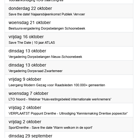
Vooraankondiging VDG Jaarcongres
2026
donderdag 22 oktober
Save the date! Najaarsbijeenkomst Publiek Vervoer
2026
woensdag 21 oktober
Bestuursvergadering Dorpsbelangen Schoonebeek
2026
vrijdag 16 oktober
Save The Date | 10 jaar ATLAS
2026
dinsdag 13 oktober
Vergadering Dorpsbelangen Nieuw-Schoonebeek
2026
dinsdag 13 oktober
Vergadering Dorpsraad Zwartemeer
2026
vrijdag 9 oktober
Leergang Modern Gezag voor Raadsleden 100.000+ gemeenten
2026
woensdag 7 oktober
LTO Noord - Webinar 'Huisvestingsbeleid internationale werknemers'
2026
vrijdag 2 oktober
VERPLAATST Poppunt Drenthe - Uitnodiging 'Kennismaking Drentse popsector'
2026
vrijdag 2 oktober
SportDrenthe - Save the date 'Warm welkom in de sport'
2026
dinsdag 29 september