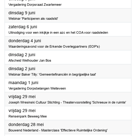
Vergadering Dorpsraad Zwartemeer
2026
dinsdag 9 juni
Webinar 'Participeren als raadslid'
2026
zaterdag 6 juni
Uitnodiging voor een inkijkje in een azc en het COA voor raadsleden
2026
donderdag 4 juni
Waarderingsavond voor de Erkende Overlegpartners (EOP's)
2026
dinsdag 2 juni
Afscheid Wethouder Jan Bos
2026
dinsdag 2 juni
Webinar Baker Tilly: 'Gemeentefinanciën in begrijpelijke taal'
2026
maandag 1 juni
Vergadering Dorpsbelangen Weiteveen
2026
vrijdag 29 mei
Joseph Wresinski Cultuur Stichting - Theatervoorstelling 'Schreeuw in de ruimte'
2026
vrijdag 29 mei
Rensenpark Beweeg Mee
2026
donderdag 28 mei
Bouwend Nederland - Masterclass 'Effectieve Ruimtelijke Ordening'