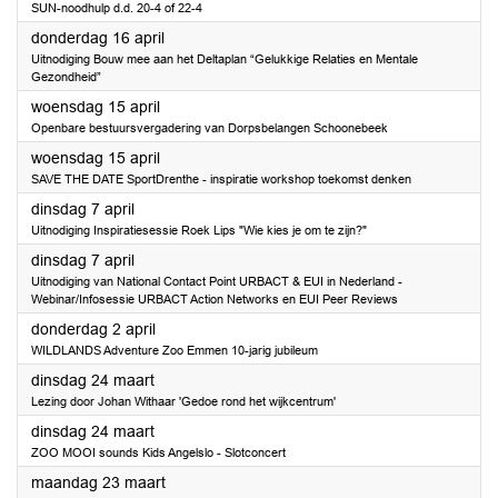
SUN-noodhulp d.d. 20-4 of 22-4
2026
donderdag 16 april
Uitnodiging Bouw mee aan het Deltaplan “Gelukkige Relaties en Mentale
Gezondheid”
2026
woensdag 15 april
Openbare bestuursvergadering van Dorpsbelangen Schoonebeek
2026
woensdag 15 april
SAVE THE DATE SportDrenthe - inspiratie workshop toekomst denken
2026
dinsdag 7 april
Uitnodiging Inspiratiesessie Roek Lips "Wie kies je om te zijn?"
2026
dinsdag 7 april
Uitnodiging van National Contact Point URBACT & EUI in Nederland -
Webinar/Infosessie URBACT Action Networks en EUI Peer Reviews
2026
donderdag 2 april
WILDLANDS Adventure Zoo Emmen 10-jarig jubileum
2026
dinsdag 24 maart
Lezing door Johan Withaar 'Gedoe rond het wijkcentrum'
2026
dinsdag 24 maart
ZOO MOOI sounds Kids Angelslo - Slotconcert
2026
maandag 23 maart