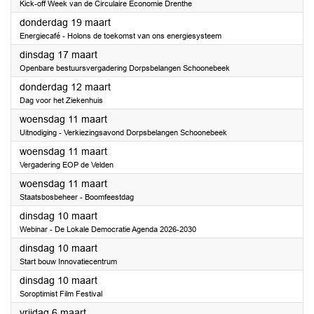
Kick-off Week van de Circulaire Economie Drenthe
2026
donderdag 19 maart
Energiecafé - Holons de toekomst van ons energiesysteem
2026
dinsdag 17 maart
Openbare bestuursvergadering Dorpsbelangen Schoonebeek
2026
donderdag 12 maart
Dag voor het Ziekenhuis
2026
woensdag 11 maart
Uitnodiging - Verkiezingsavond Dorpsbelangen Schoonebeek
2026
woensdag 11 maart
Vergadering EOP de Velden
2026
woensdag 11 maart
Staatsbosbeheer - Boomfeestdag
2026
dinsdag 10 maart
Webinar - De Lokale Democratie Agenda 2026-2030
2026
dinsdag 10 maart
Start bouw Innovatiecentrum
2026
dinsdag 10 maart
Soroptimist Film Festival
2026
vrijdag 6 maart