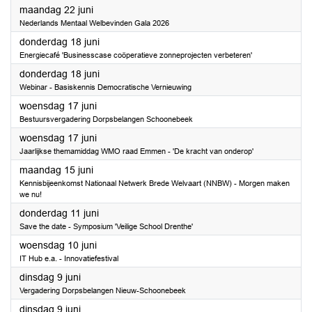
2026
maandag 22 juni
Nederlands Mentaal Welbevinden Gala 2026
2026
donderdag 18 juni
Energiecafé 'Businesscase coöperatieve zonneprojecten verbeteren'
2026
donderdag 18 juni
Webinar - Basiskennis Democratische Vernieuwing
2026
woensdag 17 juni
Bestuursvergadering Dorpsbelangen Schoonebeek
2026
woensdag 17 juni
Jaarlijkse themamiddag WMO raad Emmen - 'De kracht van onderop'
2026
maandag 15 juni
Kennisbijeenkomst Nationaal Netwerk Brede Welvaart (NNBW) - Morgen maken
we nu!
2026
donderdag 11 juni
Save the date - Symposium 'Veilige School Drenthe'
2026
woensdag 10 juni
IT Hub e.a. - Innovatiefestival
2026
dinsdag 9 juni
Vergadering Dorpsbelangen Nieuw-Schoonebeek
2026
dinsdag 9 juni