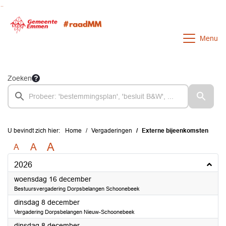
Ga naar de inhoud van deze pagina
Ga naar het zoeken
Ga naar het menu
Menu
Zoeken
U bevindt zich hier:
Home
Vergaderingen
Externe bijeenkomsten
A
A
A
2026
2026
woensdag 16 december
Bestuursvergadering Dorpsbelangen Schoonebeek
2026
dinsdag 8 december
Vergadering Dorpsbelangen Nieuw-Schoonebeek
2026
dinsdag 8 december