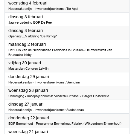
2026
woensdag 4 februari
Nedersaksenlijn - Inwonersbijeenkomst Ter Apel
2026
dinsdag 3 februari
Jaarvergadering EOP De Peel
2026
dinsdag 3 februari
Opening ELV afdeling "De Klimop"
2026
maandag 2 februari
Het Huis van de Nederlandse Provincies in Brussel - De effectiviteit van
Brusselse lobby
2026
vrijdag 30 januari
Masterplan Congres Lelylijn
2026
donderdag 29 januari
Nedersaksenlijn - Inwonersbijeenkomst Veendam
2026
woensdag 28 januari
Uitnodiging - Inloopbijeenkomst Vlinderbuurt fase 2 Barger Oosterveld
2026
dinsdag 27 januari
Nedersaksenlijn - Inwonersbijeenkomst Stadskanaal
2026
donderdag 22 januari
EOP Emmerhout - Programma Emmerhout Fabriek (Wijkcentrum Emmerhout)
2026
woensdag 21 januari