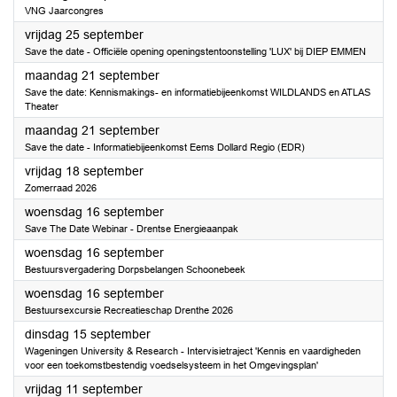
VNG Jaarcongres
2026
vrijdag 25 september
Save the date - Officiële opening openingstentoonstelling 'LUX' bij DIEP EMMEN
2026
maandag 21 september
Save the date: Kennismakings- en informatiebijeenkomst WILDLANDS en ATLAS
Theater
2026
maandag 21 september
Save the date - Informatiebijeenkomst Eems Dollard Regio (EDR)
2026
vrijdag 18 september
Zomerraad 2026
2026
woensdag 16 september
Save The Date Webinar - Drentse Energieaanpak
2026
woensdag 16 september
Bestuursvergadering Dorpsbelangen Schoonebeek
2026
woensdag 16 september
Bestuursexcursie Recreatieschap Drenthe 2026
2026
dinsdag 15 september
Wageningen University & Research - Intervisietraject 'Kennis en vaardigheden
voor een toekomstbestendig voedselsysteem in het Omgevingsplan'
2026
vrijdag 11 september