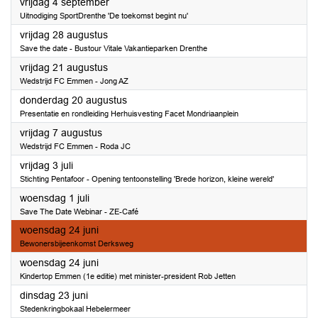
2026
vrijdag 4 september
Uitnodiging SportDrenthe 'De toekomst begint nu'
2026
vrijdag 28 augustus
Save the date - Bustour Vitale Vakantieparken Drenthe
2026
vrijdag 21 augustus
Wedstrijd FC Emmen - Jong AZ
2026
donderdag 20 augustus
Presentatie en rondleiding Herhuisvesting Facet Mondriaanplein
2026
vrijdag 7 augustus
Wedstrijd FC Emmen - Roda JC
2026
vrijdag 3 juli
Stichting Pentafoor - Opening tentoonstelling 'Brede horizon, kleine wereld'
2026
woensdag 1 juli
Save The Date Webinar - ZE-Café
2026
woensdag 24 juni
Bewonersbijeenkomst Derksweg
2026
woensdag 24 juni
Kindertop Emmen (1e editie) met minister-president Rob Jetten
2026
dinsdag 23 juni
Stedenkringbokaal Hebelermeer