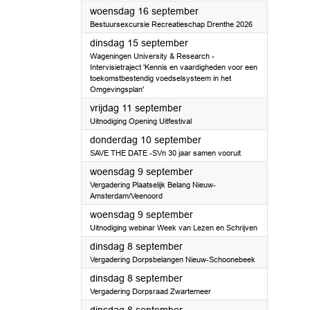
2026
woensdag 16 september
Bestuursexcursie Recreatieschap Drenthe 2026
2026
dinsdag 15 september
Wageningen University & Research -
Intervisietraject 'Kennis en vaardigheden voor een
toekomstbestendig voedselsysteem in het
Omgevingsplan'
2026
vrijdag 11 september
Uitnodiging Opening Uitfestival
2026
donderdag 10 september
SAVE THE DATE -SVn 30 jaar samen vooruit
2026
woensdag 9 september
Vergadering Plaatselijk Belang Nieuw-
Amsterdam/Veenoord
2026
woensdag 9 september
Uitnodiging webinar Week van Lezen en Schrijven
2026
dinsdag 8 september
Vergadering Dorpsbelangen Nieuw-Schoonebeek
2026
dinsdag 8 september
Vergadering Dorpsraad Zwartemeer
2026