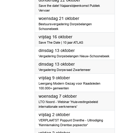
donderdag 22 oktober
Save the date! Najaarsbijeenkomst Publiek
Vervoer
2026
woensdag 21 oktober
Bestuursvergadering Dorpsbelangen
Schoonebeek
2026
vrijdag 16 oktober
Save The Date | 10 jaar ATLAS
2026
dinsdag 13 oktober
Vergadering Dorpsbelangen Nieuw-Schoonebeek
2026
dinsdag 13 oktober
Vergadering Dorpsraad Zwartemeer
2026
vrijdag 9 oktober
Leergang Modern Gezag voor Raadsleden
100.000+ gemeenten
2026
woensdag 7 oktober
LTO Noord - Webinar 'Huisvestingsbeleid
internationale werknemers'
2026
vrijdag 2 oktober
VERPLAATST Poppunt Drenthe - Uitnodiging
'Kennismaking Drentse popsector'
2026