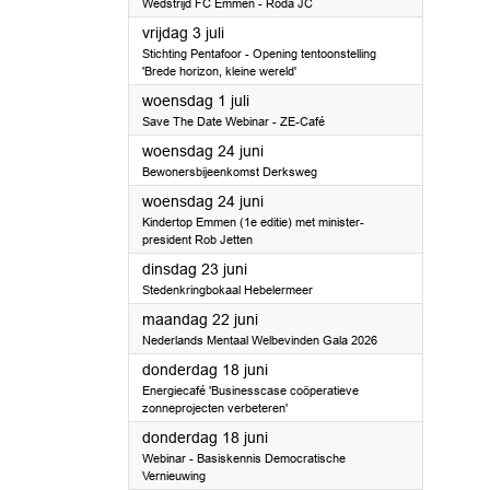
Wedstrijd FC Emmen - Roda JC
2026
vrijdag 3 juli
Stichting Pentafoor - Opening tentoonstelling
'Brede horizon, kleine wereld'
2026
woensdag 1 juli
Save The Date Webinar - ZE-Café
2026
woensdag 24 juni
Bewonersbijeenkomst Derksweg
2026
woensdag 24 juni
Kindertop Emmen (1e editie) met minister-
president Rob Jetten
2026
dinsdag 23 juni
Stedenkringbokaal Hebelermeer
2026
maandag 22 juni
Nederlands Mentaal Welbevinden Gala 2026
2026
donderdag 18 juni
Energiecafé 'Businesscase coöperatieve
zonneprojecten verbeteren'
2026
donderdag 18 juni
Webinar - Basiskennis Democratische
Vernieuwing