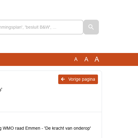
A
A
A
Vorige pagina
'
ag WMO raad Emmen - 'De kracht van onderop'