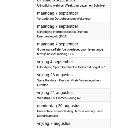
dinsdag 8 september
Uitnodiging webinar Week van Lezen en Schrijven
2026
maandag 7 september
Vergadering Dorpsbelangen Weiteveen
2026
maandag 7 september
Uitnodiging informatiesessie Drentse
Energieaanpak (DEA)
2026
maandag 7 september
GovernanceTafel 'de overlegeconomie en lange
termijn beleid' inleiding SER
2026
vrijdag 4 september
Uitnodiging SportDrenthe 'De toekomst begint nu'
2026
vrijdag 28 augustus
Save the date - Bustour Vitale Vakantieparken
Drenthe
2026
vrijdag 21 augustus
Wedstrijd FC Emmen - Jong AZ
2026
donderdag 20 augustus
Presentatie en rondleiding Herhuisvesting Facet
Mondriaanplein
2026
vrijdag 7 augustus