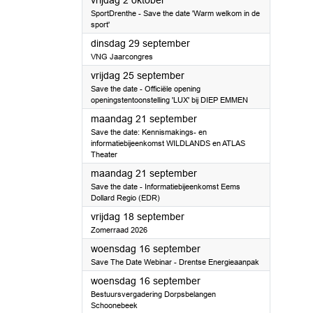
vrijdag 2 oktober
SportDrenthe - Save the date 'Warm welkom in de
sport'
2026
dinsdag 29 september
VNG Jaarcongres
2026
vrijdag 25 september
Save the date - Officiële opening
openingstentoonstelling 'LUX' bij DIEP EMMEN
2026
maandag 21 september
Save the date: Kennismakings- en
informatiebijeenkomst WILDLANDS en ATLAS
Theater
2026
maandag 21 september
Save the date - Informatiebijeenkomst Eems
Dollard Regio (EDR)
2026
vrijdag 18 september
Zomerraad 2026
2026
woensdag 16 september
Save The Date Webinar - Drentse Energieaanpak
2026
woensdag 16 september
Bestuursvergadering Dorpsbelangen
Schoonebeek