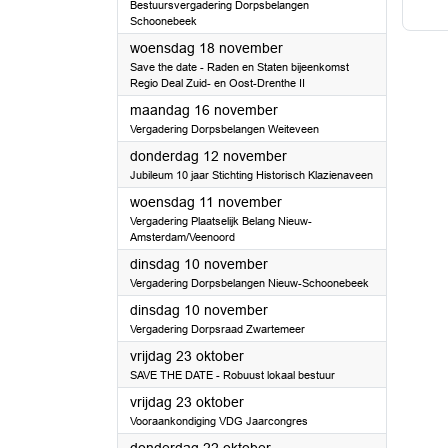
Bestuursvergadering Dorpsbelangen
Schoonebeek
2026
woensdag 18 november
Save the date - Raden en Staten bijeenkomst
Regio Deal Zuid- en Oost-Drenthe II
2026
maandag 16 november
Vergadering Dorpsbelangen Weiteveen
2026
donderdag 12 november
Jubileum 10 jaar Stichting Historisch Klazienaveen
2026
woensdag 11 november
Vergadering Plaatselijk Belang Nieuw-
Amsterdam/Veenoord
2026
dinsdag 10 november
Vergadering Dorpsbelangen Nieuw-Schoonebeek
2026
dinsdag 10 november
Vergadering Dorpsraad Zwartemeer
2026
vrijdag 23 oktober
SAVE THE DATE - Robuust lokaal bestuur
2026
vrijdag 23 oktober
Vooraankondiging VDG Jaarcongres
2026