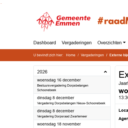
Ga naar de inhoud van deze pagina
Ga naar het zoeken
Ga naar het menu
Dashboard
Vergaderingen
Overzichten
U bevindt zich hier:
Home
Vergaderingen
Externe bi
2026
Ex
2026
woensdag 16 december
Jaar
Bestuursvergadering Dorpsbelangen
wo
Schoonebeek
2026
13:3
dinsdag 8 december
Vergadering Dorpsbelangen Nieuw-Schoonebeek
Loca
2026
dinsdag 8 december
Vergadering Dorpsraad Zwartemeer
Age
2026
woensdag 18 november