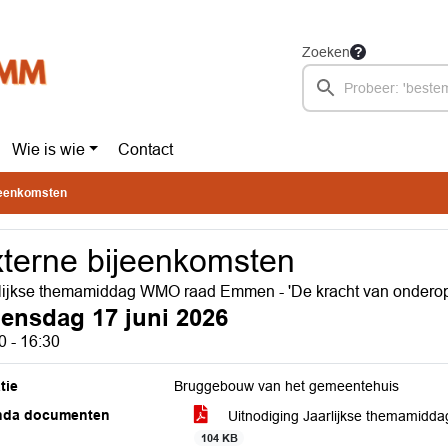
Zoeken
Wie is wie
Contact
jeenkomsten
terne bijeenkomsten
lijkse themamiddag WMO raad Emmen - 'De kracht van onderop
ensdag 17 juni 2026
0 - 16:30
tie
Bruggebouw van het gemeentehuis
nda documenten
Uitnodiging Jaarlijkse themamidd
104 KB