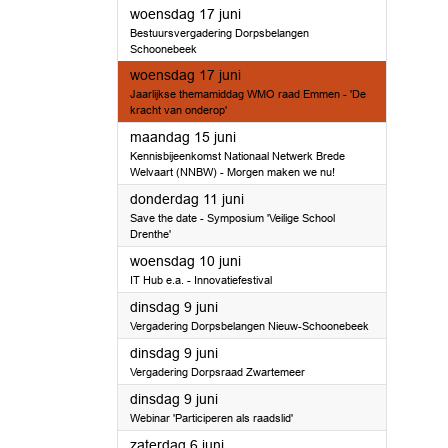
2026
woensdag 17 juni
Bestuursvergadering Dorpsbelangen
Schoonebeek
2026
woensdag 17 juni
Jaarlijkse themamiddag WMO raad Emmen - 'De
kracht van onderop'
2026
maandag 15 juni
Kennisbijeenkomst Nationaal Netwerk Brede
Welvaart (NNBW) - Morgen maken we nu!
2026
donderdag 11 juni
Save the date - Symposium 'Veilige School
Drenthe'
2026
woensdag 10 juni
IT Hub e.a. - Innovatiefestival
2026
dinsdag 9 juni
Vergadering Dorpsbelangen Nieuw-Schoonebeek
2026
dinsdag 9 juni
Vergadering Dorpsraad Zwartemeer
2026
dinsdag 9 juni
Webinar 'Participeren als raadslid'
2026
zaterdag 6 juni