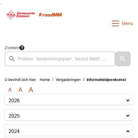
Ga naar de inhoud van deze pagina
Ga naar het zoeken
Ga naar het menu
Menu
Zoeken
U bevindt zich hier:
Home
Vergaderingen
Informatiebijeenkomst
A
A
A
2026
2025
2024