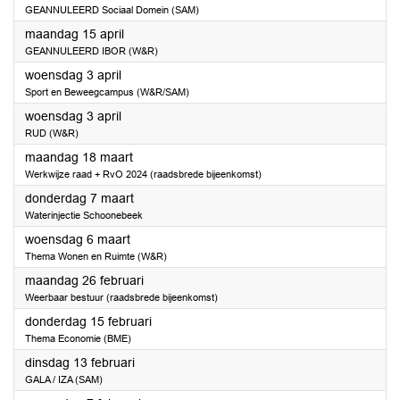
GEANNULEERD Sociaal Domein (SAM)
2024
maandag 15 april
GEANNULEERD IBOR (W&R)
2024
woensdag 3 april
Sport en Beweegcampus (W&R/SAM)
2024
woensdag 3 april
RUD (W&R)
2024
maandag 18 maart
Werkwijze raad + RvO 2024 (raadsbrede bijeenkomst)
2024
donderdag 7 maart
Waterinjectie Schoonebeek
2024
woensdag 6 maart
Thema Wonen en Ruimte (W&R)
2024
maandag 26 februari
Weerbaar bestuur (raadsbrede bijeenkomst)
2024
donderdag 15 februari
Thema Economie (BME)
2024
dinsdag 13 februari
GALA / IZA (SAM)