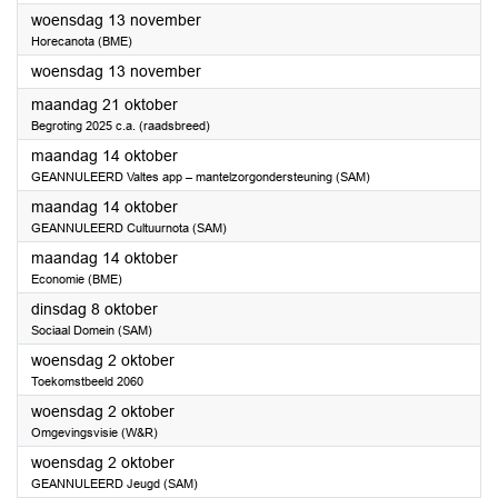
2024
woensdag 13 november
Horecanota (BME)
2024
woensdag 13 november
2024
maandag 21 oktober
Begroting 2025 c.a. (raadsbreed)
2024
maandag 14 oktober
GEANNULEERD Valtes app – mantelzorgondersteuning (SAM)
2024
maandag 14 oktober
GEANNULEERD Cultuurnota (SAM)
2024
maandag 14 oktober
Economie (BME)
2024
dinsdag 8 oktober
Sociaal Domein (SAM)
2024
woensdag 2 oktober
Toekomstbeeld 2060
2024
woensdag 2 oktober
Omgevingsvisie (W&R)
2024
woensdag 2 oktober
GEANNULEERD Jeugd (SAM)