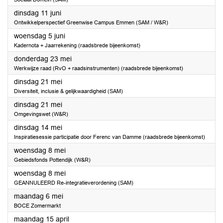
2024
dinsdag 11 juni
Ontwikkelperspectief Greenwise Campus Emmen (SAM / W&R)
2024
woensdag 5 juni
Kadernota + Jaarrekening (raadsbrede bijeenkomst)
2024
donderdag 23 mei
Werkwijze raad (RvO + raadsinstrumenten) (raadsbrede bijeenkomst)
2024
dinsdag 21 mei
Diversiteit, inclusie & gelijkwaardigheid (SAM)
2024
dinsdag 21 mei
Omgevingswet (W&R)
2024
dinsdag 14 mei
Inspiratiesessie participatie door Ferenc van Damme (raadsbrede bijeenkomst)
2024
woensdag 8 mei
Gebiedsfonds Pottendijk (W&R)
2024
woensdag 8 mei
GEANNULEERD Re-integratieverordening (SAM)
2024
maandag 6 mei
BOCE Zomermarkt
2024
maandag 15 april