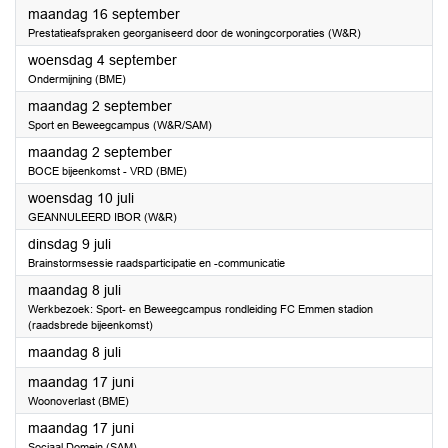
2024
maandag 16 september
Prestatieafspraken georganiseerd door de woningcorporaties (W&R)
2024
woensdag 4 september
Ondermijning (BME)
2024
maandag 2 september
Sport en Beweegcampus (W&R/SAM)
2024
maandag 2 september
BOCE bijeenkomst - VRD (BME)
2024
woensdag 10 juli
GEANNULEERD IBOR (W&R)
2024
dinsdag 9 juli
Brainstormsessie raadsparticipatie en -communicatie
2024
maandag 8 juli
Werkbezoek: Sport- en Beweegcampus rondleiding FC Emmen stadion
(raadsbrede bijeenkomst)
2024
maandag 8 juli
2024
maandag 17 juni
Woonoverlast (BME)
2024
maandag 17 juni
Sociaal Domein (SAM)