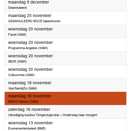
2024
maandag 9 december
Geannuleerd
2024
maandag 25 november
GEANNULEERD BOCE bijeenkomst
2024
woensdag 20 november
Facet (SAM)
2024
woensdag 20 november
Programma Angelslo (W&R)
2024
woensdag 20 november
IBOR (W&R)
2024
woensdag 20 november
Cultuurnota (SAM)
2024
maandag 18 november
VoorSam&Zo (SAM)
2024
maandag 18 november
EMCO-Menso (SAM)
2024
zaterdag 16 november
Uitnodiging bustour Omgevingsvisie – Onderweg naar morgen!
2024
woensdag 13 november
Evenementenbeleid (BME)