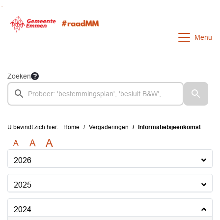
Ga naar de inhoud van deze pagina
Ga naar het zoeken
Ga naar het menu
Menu
Zoeken
U bevindt zich hier:
Home
Vergaderingen
Informatiebijeenkomst
A
A
A
2026
2025
2024