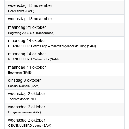
2024
woensdag 13 november
Horecanota (BME)
2024
woensdag 13 november
2024
maandag 21 oktober
Begroting 2025 c.a. (raadsbreed)
2024
maandag 14 oktober
GEANNULEERD Valtes app – mantelzorgondersteuning (SAM)
2024
maandag 14 oktober
GEANNULEERD Cultuurnota (SAM)
2024
maandag 14 oktober
Economie (BME)
2024
dinsdag 8 oktober
Sociaal Domein (SAM)
2024
woensdag 2 oktober
Toekomstbeeld 2060
2024
woensdag 2 oktober
Omgevingsvisie (W&R)
2024
woensdag 2 oktober
GEANNULEERD Jeugd (SAM)