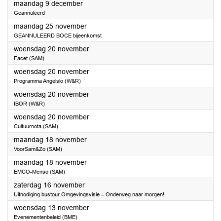
2024
maandag 9 december
Geannuleerd
2024
maandag 25 november
GEANNULEERD BOCE bijeenkomst
2024
woensdag 20 november
Facet (SAM)
2024
woensdag 20 november
Programma Angelslo (W&R)
2024
woensdag 20 november
IBOR (W&R)
2024
woensdag 20 november
Cultuurnota (SAM)
2024
maandag 18 november
VoorSam&Zo (SAM)
2024
maandag 18 november
EMCO-Menso (SAM)
2024
zaterdag 16 november
Uitnodiging bustour Omgevingsvisie – Onderweg naar morgen!
2024
woensdag 13 november
Evenementenbeleid (BME)