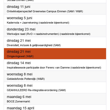
Sociaal Domein (SAM)
2024
dinsdag 11 juni
Ontwikkelperspectief Greenwise Campus Emmen (SAM / W&R)
2024
woensdag 5 juni
Kadernota + Jaarrekening (raadsbrede bijeenkomst)
2024
donderdag 23 mei
Werkwijze raad (RvO + raadsinstrumenten) (raadsbrede bijeenkomst)
2024
dinsdag 21 mei
Diversiteit, inclusie & gelijkwaardigheid (SAM)
2024
dinsdag 21 mei
Omgevingswet (W&R)
2024
dinsdag 14 mei
Inspiratiesessie participatie door Ferenc van Damme (raadsbrede bijeenkomst)
2024
woensdag 8 mei
Gebiedsfonds Pottendijk (W&R)
2024
woensdag 8 mei
GEANNULEERD Re-integratieverordening (SAM)
2024
maandag 6 mei
BOCE Zomermarkt
2024
maandag 15 april