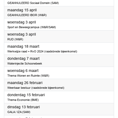
GEANNULEERD Sociaal Domein (SAM)
2024
maandag 15 april
GEANNULEERD IBOR (W&R)
2024
woensdag 3 april
Sport en Beweegcampus (W&R/SAM)
2024
woensdag 3 april
RUD (W&R)
2024
maandag 18 maart
Werkwijze raad + RvO 2024 (raadsbrede bijeenkomst)
2024
donderdag 7 maart
Waterinjectie Schoonebeek
2024
woensdag 6 maart
Thema Wonen en Ruimte (W&R)
2024
maandag 26 februari
Weerbaar bestuur (raadsbrede bijeenkomst)
2024
donderdag 15 februari
Thema Economie (BME)
2024
dinsdag 13 februari
GALA / IZA (SAM)