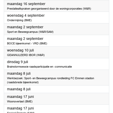
2024
maandag 16 september
Prestatieafspraken georganiseerd door de woningcorporaties (W&R)
2024
woensdag 4 september
Ondermijning (BME)
2024
maandag 2 september
Sport en Beweegcampus (W&R/SAM)
2024
maandag 2 september
BOCE bijeenkomst - VRD (BME)
2024
woensdag 10 juli
GEANNULEERD IBOR (W&R)
2024
dinsdag 9 juli
Brainstormsessie raadsparticipatie en -communicatie
2024
maandag 8 juli
Werkbezoek: Sport- en Beweegcampus rondleiding FC Emmen stadion
(raadsbrede bijeenkomst)
2024
maandag 8 juli
2024
maandag 17 juni
Woonoverlast (BME)
2024
maandag 17 juni