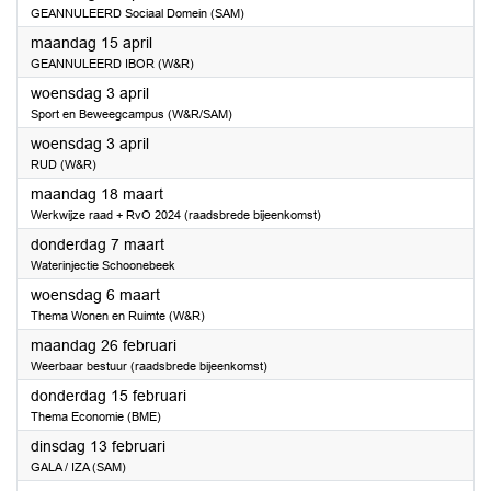
GEANNULEERD Sociaal Domein (SAM)
2024
maandag 15 april
GEANNULEERD IBOR (W&R)
2024
woensdag 3 april
Sport en Beweegcampus (W&R/SAM)
2024
woensdag 3 april
RUD (W&R)
2024
maandag 18 maart
Werkwijze raad + RvO 2024 (raadsbrede bijeenkomst)
2024
donderdag 7 maart
Waterinjectie Schoonebeek
2024
woensdag 6 maart
Thema Wonen en Ruimte (W&R)
2024
maandag 26 februari
Weerbaar bestuur (raadsbrede bijeenkomst)
2024
donderdag 15 februari
Thema Economie (BME)
2024
dinsdag 13 februari
GALA / IZA (SAM)