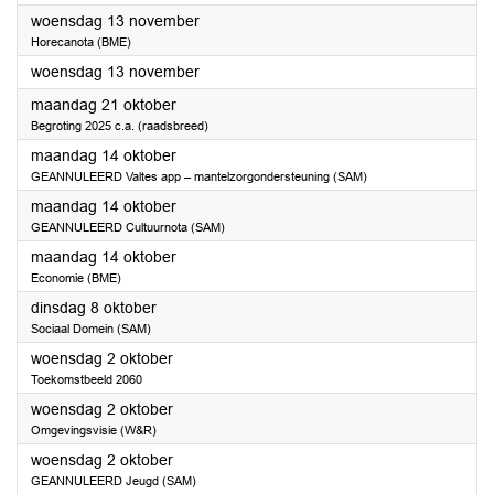
2024
woensdag 13 november
Horecanota (BME)
2024
woensdag 13 november
2024
maandag 21 oktober
Begroting 2025 c.a. (raadsbreed)
2024
maandag 14 oktober
GEANNULEERD Valtes app – mantelzorgondersteuning (SAM)
2024
maandag 14 oktober
GEANNULEERD Cultuurnota (SAM)
2024
maandag 14 oktober
Economie (BME)
2024
dinsdag 8 oktober
Sociaal Domein (SAM)
2024
woensdag 2 oktober
Toekomstbeeld 2060
2024
woensdag 2 oktober
Omgevingsvisie (W&R)
2024
woensdag 2 oktober
GEANNULEERD Jeugd (SAM)