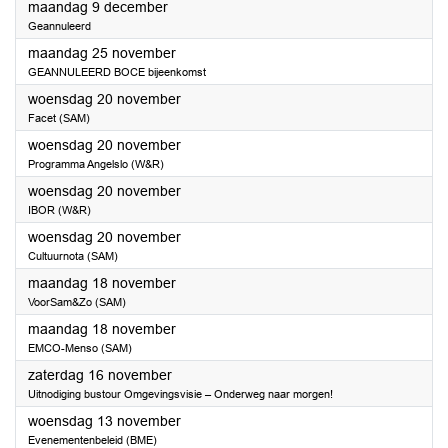
2024
maandag 9 december
Geannuleerd
2024
maandag 25 november
GEANNULEERD BOCE bijeenkomst
2024
woensdag 20 november
Facet (SAM)
2024
woensdag 20 november
Programma Angelslo (W&R)
2024
woensdag 20 november
IBOR (W&R)
2024
woensdag 20 november
Cultuurnota (SAM)
2024
maandag 18 november
VoorSam&Zo (SAM)
2024
maandag 18 november
EMCO-Menso (SAM)
2024
zaterdag 16 november
Uitnodiging bustour Omgevingsvisie – Onderweg naar morgen!
2024
woensdag 13 november
Evenementenbeleid (BME)