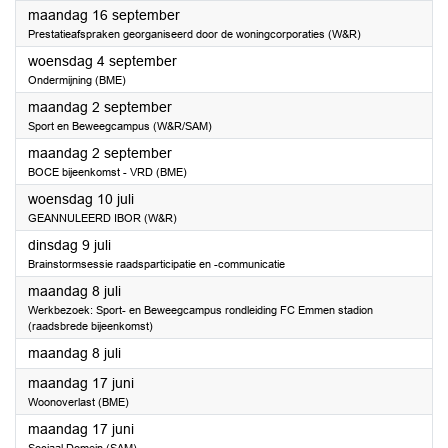
2024
maandag 16 september
Prestatieafspraken georganiseerd door de woningcorporaties (W&R)
2024
woensdag 4 september
Ondermijning (BME)
2024
maandag 2 september
Sport en Beweegcampus (W&R/SAM)
2024
maandag 2 september
BOCE bijeenkomst - VRD (BME)
2024
woensdag 10 juli
GEANNULEERD IBOR (W&R)
2024
dinsdag 9 juli
Brainstormsessie raadsparticipatie en -communicatie
2024
maandag 8 juli
Werkbezoek: Sport- en Beweegcampus rondleiding FC Emmen stadion
(raadsbrede bijeenkomst)
2024
maandag 8 juli
2024
maandag 17 juni
Woonoverlast (BME)
2024
maandag 17 juni