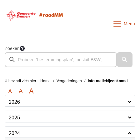
Ga naar de inhoud van deze pagina
Ga naar het zoeken
Ga naar het menu
Menu
Zoeken
U bevindt zich hier:
Home
Vergaderingen
Informatiebijeenkomst
A
A
A
2026
2025
2024