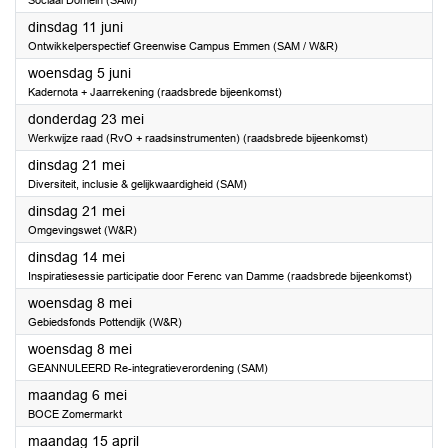
Sociaal Domein (SAM)
2024
dinsdag 11 juni
Ontwikkelperspectief Greenwise Campus Emmen (SAM / W&R)
2024
woensdag 5 juni
Kadernota + Jaarrekening (raadsbrede bijeenkomst)
2024
donderdag 23 mei
Werkwijze raad (RvO + raadsinstrumenten) (raadsbrede bijeenkomst)
2024
dinsdag 21 mei
Diversiteit, inclusie & gelijkwaardigheid (SAM)
2024
dinsdag 21 mei
Omgevingswet (W&R)
2024
dinsdag 14 mei
Inspiratiesessie participatie door Ferenc van Damme (raadsbrede bijeenkomst)
2024
woensdag 8 mei
Gebiedsfonds Pottendijk (W&R)
2024
woensdag 8 mei
GEANNULEERD Re-integratieverordening (SAM)
2024
maandag 6 mei
BOCE Zomermarkt
2024
maandag 15 april