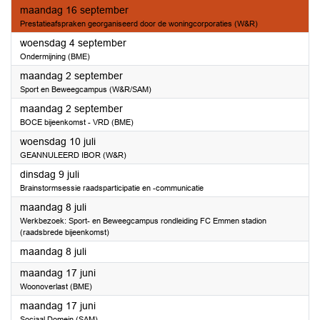
2024
maandag 16 september
Prestatieafspraken georganiseerd door de woningcorporaties (W&R)
2024
woensdag 4 september
Ondermijning (BME)
2024
maandag 2 september
Sport en Beweegcampus (W&R/SAM)
2024
maandag 2 september
BOCE bijeenkomst - VRD (BME)
2024
woensdag 10 juli
GEANNULEERD IBOR (W&R)
2024
dinsdag 9 juli
Brainstormsessie raadsparticipatie en -communicatie
2024
maandag 8 juli
Werkbezoek: Sport- en Beweegcampus rondleiding FC Emmen stadion
(raadsbrede bijeenkomst)
2024
maandag 8 juli
2024
maandag 17 juni
Woonoverlast (BME)
2024
maandag 17 juni
Sociaal Domein (SAM)