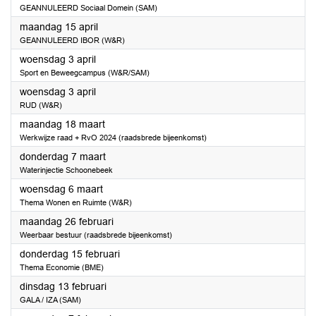
GEANNULEERD Sociaal Domein (SAM)
2024
maandag 15 april
GEANNULEERD IBOR (W&R)
2024
woensdag 3 april
Sport en Beweegcampus (W&R/SAM)
2024
woensdag 3 april
RUD (W&R)
2024
maandag 18 maart
Werkwijze raad + RvO 2024 (raadsbrede bijeenkomst)
2024
donderdag 7 maart
Waterinjectie Schoonebeek
2024
woensdag 6 maart
Thema Wonen en Ruimte (W&R)
2024
maandag 26 februari
Weerbaar bestuur (raadsbrede bijeenkomst)
2024
donderdag 15 februari
Thema Economie (BME)
2024
dinsdag 13 februari
GALA / IZA (SAM)