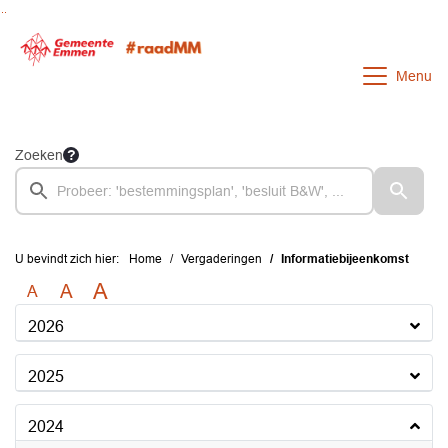
Ga naar de inhoud van deze pagina
Ga naar het zoeken
Ga naar het menu
Menu
Zoeken
U bevindt zich hier:
Home
Vergaderingen
Informatiebijeenkomst
A
A
A
2026
2025
2024