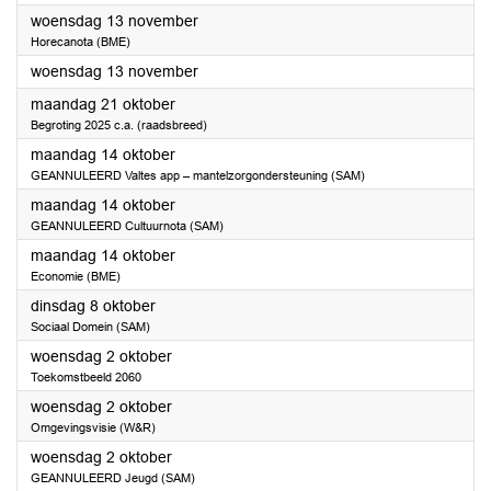
2024
woensdag 13 november
Horecanota (BME)
2024
woensdag 13 november
2024
maandag 21 oktober
Begroting 2025 c.a. (raadsbreed)
2024
maandag 14 oktober
GEANNULEERD Valtes app – mantelzorgondersteuning (SAM)
2024
maandag 14 oktober
GEANNULEERD Cultuurnota (SAM)
2024
maandag 14 oktober
Economie (BME)
2024
dinsdag 8 oktober
Sociaal Domein (SAM)
2024
woensdag 2 oktober
Toekomstbeeld 2060
2024
woensdag 2 oktober
Omgevingsvisie (W&R)
2024
woensdag 2 oktober
GEANNULEERD Jeugd (SAM)