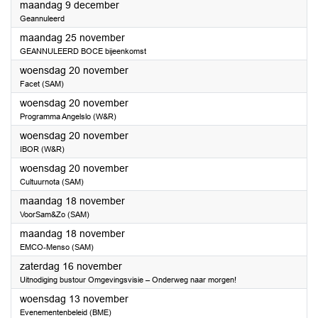
2024
maandag 9 december
Geannuleerd
2024
maandag 25 november
GEANNULEERD BOCE bijeenkomst
2024
woensdag 20 november
Facet (SAM)
2024
woensdag 20 november
Programma Angelslo (W&R)
2024
woensdag 20 november
IBOR (W&R)
2024
woensdag 20 november
Cultuurnota (SAM)
2024
maandag 18 november
VoorSam&Zo (SAM)
2024
maandag 18 november
EMCO-Menso (SAM)
2024
zaterdag 16 november
Uitnodiging bustour Omgevingsvisie – Onderweg naar morgen!
2024
woensdag 13 november
Evenementenbeleid (BME)