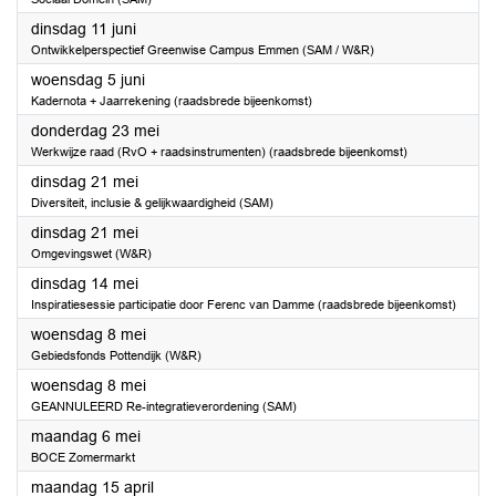
2024
dinsdag 11 juni
Ontwikkelperspectief Greenwise Campus Emmen (SAM / W&R)
2024
woensdag 5 juni
Kadernota + Jaarrekening (raadsbrede bijeenkomst)
2024
donderdag 23 mei
Werkwijze raad (RvO + raadsinstrumenten) (raadsbrede bijeenkomst)
2024
dinsdag 21 mei
Diversiteit, inclusie & gelijkwaardigheid (SAM)
2024
dinsdag 21 mei
Omgevingswet (W&R)
2024
dinsdag 14 mei
Inspiratiesessie participatie door Ferenc van Damme (raadsbrede bijeenkomst)
2024
woensdag 8 mei
Gebiedsfonds Pottendijk (W&R)
2024
woensdag 8 mei
GEANNULEERD Re-integratieverordening (SAM)
2024
maandag 6 mei
BOCE Zomermarkt
2024
maandag 15 april