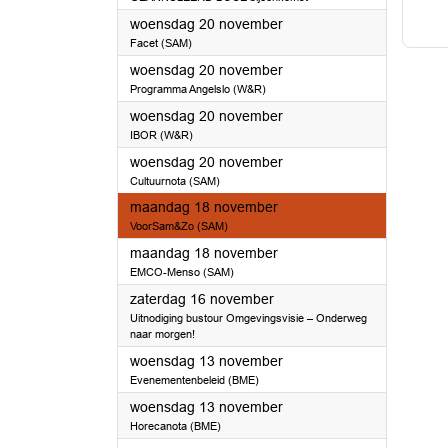
2024
woensdag 20 november
Facet (SAM)
2024
woensdag 20 november
Programma Angelslo (W&R)
2024
woensdag 20 november
IBOR (W&R)
2024
woensdag 20 november
Cultuurnota (SAM)
2024
maandag 18 november
VoorSam&Zo (SAM)
2024
maandag 18 november
EMCO-Menso (SAM)
2024
zaterdag 16 november
Uitnodiging bustour Omgevingsvisie – Onderweg
naar morgen!
2024
woensdag 13 november
Evenementenbeleid (BME)
2024
woensdag 13 november
Horecanota (BME)