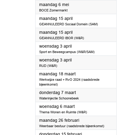
2024
maandag 6 mei
BOCE Zomermarkt
2024
maandag 15 april
GEANNULEERD Sociaal Domein (SAM)
2024
maandag 15 april
GEANNULEERD IBOR (W&R)
2024
woensdag 3 april
Sport en Beweegcampus (W&R/SAM)
2024
woensdag 3 april
RUD (W&R)
2024
maandag 18 maart
Werkwijze raad + RvO 2024 (raadsbrede
bijeenkomst)
2024
donderdag 7 maart
Waterinjectie Schoonebeek
2024
woensdag 6 maart
Thema Wonen en Ruimte (W&R)
2024
maandag 26 februari
Weerbaar bestuur (raadsbrede bijeenkomst)
2024
donderdag 15 februari