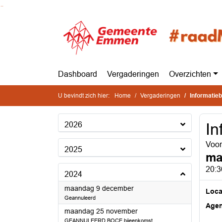
Ga naar de inhoud van deze pagina
Ga naar het zoeken
Ga naar het menu
Dashboard
Vergaderingen
Overzichten
U bevindt zich hier:
Home
Vergaderingen
Informatie
2026
In
Voo
2025
ma
20:3
2024
2024
maandag 9 december
Loca
Geannuleerd
Age
2024
maandag 25 november
GEANNULEERD BOCE bijeenkomst