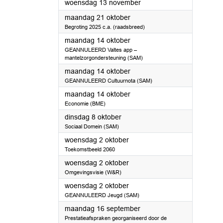
2024
woensdag 13 november
2024
maandag 21 oktober
Begroting 2025 c.a. (raadsbreed)
2024
maandag 14 oktober
GEANNULEERD Valtes app –
mantelzorgondersteuning (SAM)
2024
maandag 14 oktober
GEANNULEERD Cultuurnota (SAM)
2024
maandag 14 oktober
Economie (BME)
2024
dinsdag 8 oktober
Sociaal Domein (SAM)
2024
woensdag 2 oktober
Toekomstbeeld 2060
2024
woensdag 2 oktober
Omgevingsvisie (W&R)
2024
woensdag 2 oktober
GEANNULEERD Jeugd (SAM)
2024
maandag 16 september
Prestatieafspraken georganiseerd door de