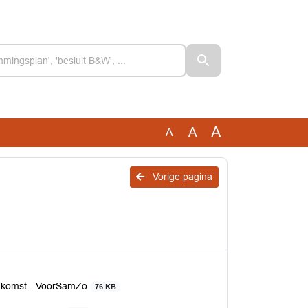
A
A
A
Vorige pagina
enkomst - VoorSamZo
76 KB