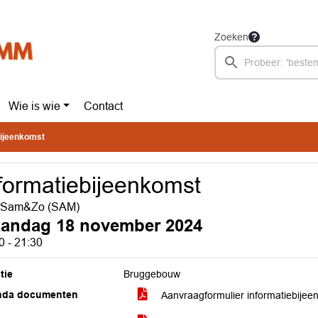
Zoeken
Wie is wie
Contact
bijeenkomst
formatiebijeenkomst
rSam&Zo (SAM)
andag 18 november 2024
0 - 21:30
tie
Bruggebouw
nda documenten
Aanvraagformulier informatiebije