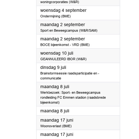
woningcorporaties (W&R)
2024
woensdag 4 september
Ondermijning (BME)
2024
maandag 2 september
Sport en Beweegcampus (W&R/SAM)
2024
maandag 2 september
BOCE bijeenkomst - VRD (BME)
2024
woensdag 10 juli
GEANNULEERD IBOR (W&R)
2024
dinsdag 9 juli
Brainstormsessie raadsparticipatie en -
communicatie
2024
maandag 8 juli
Werkbezoek: Sport- en Beweegcampus
rondleiding FC Emmen stadion (raadsbrede
bijeenkomst)
2024
maandag 8 juli
2024
maandag 17 juni
Woonoverlast (BME)
2024
maandag 17 juni