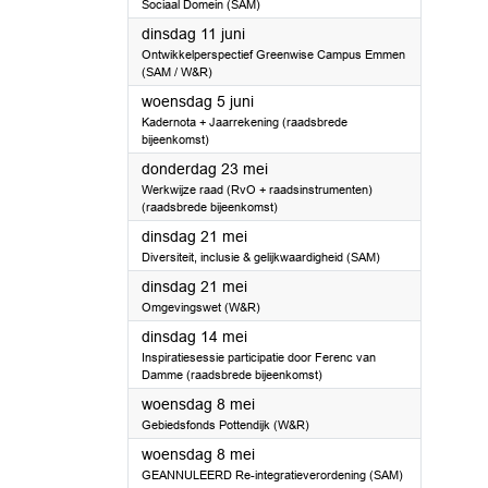
Sociaal Domein (SAM)
2024
dinsdag 11 juni
Ontwikkelperspectief Greenwise Campus Emmen
(SAM / W&R)
2024
woensdag 5 juni
Kadernota + Jaarrekening (raadsbrede
bijeenkomst)
2024
donderdag 23 mei
Werkwijze raad (RvO + raadsinstrumenten)
(raadsbrede bijeenkomst)
2024
dinsdag 21 mei
Diversiteit, inclusie & gelijkwaardigheid (SAM)
2024
dinsdag 21 mei
Omgevingswet (W&R)
2024
dinsdag 14 mei
Inspiratiesessie participatie door Ferenc van
Damme (raadsbrede bijeenkomst)
2024
woensdag 8 mei
Gebiedsfonds Pottendijk (W&R)
2024
woensdag 8 mei
GEANNULEERD Re-integratieverordening (SAM)