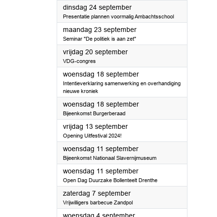
2024
dinsdag 24 september
Presentatie plannen voormalig Ambachtsschool
2024
maandag 23 september
Seminar "De politiek is aan zet"
2024
vrijdag 20 september
VDG-congres
2024
woensdag 18 september
Intentieverklaring samenwerking en overhandiging
nieuwe kroniek
2024
woensdag 18 september
Bijeenkomst Burgerberaad
2024
vrijdag 13 september
Opening Uitfestival 2024!
2024
woensdag 11 september
Bijeenkomst Nationaal Slavernijmuseum
2024
woensdag 11 september
Open Dag Duurzake Bollenteelt Drenthe
2024
zaterdag 7 september
Vrijwilligers barbecue Zandpol
2024
woensdag 4 september