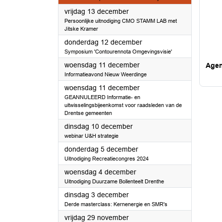
2024
vrijdag 13 december
Persoonlijke uitnodiging CMO STAMM LAB met
Jitske Kramer
2024
donderdag 12 december
Symposium 'Contourennota Omgevingsvisie'
2024
woensdag 11 december
Age
Informatieavond Nieuw Weerdinge
2024
woensdag 11 december
GEANNULEERD Informatie- en
uitwisselingsbijeenkomst voor raadsleden van de
Drentse gemeenten
2024
dinsdag 10 december
webinar U&H strategie
2024
donderdag 5 december
Uitnodiging Recreatiecongres 2024
2024
woensdag 4 december
Uitnodiging Duurzame Bollenteelt Drenthe
2024
dinsdag 3 december
Derde masterclass: Kernenergie en SMR's
2024
vrijdag 29 november