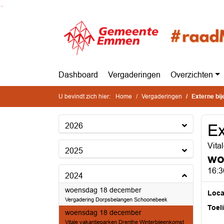
Ga naar de inhoud van deze pagina
Ga naar het zoeken
Ga naar het menu
Dashboard
Vergaderingen
Overzichten
U bevindt zich hier:
Home
Vergaderingen
Externe bi
2026
Ex
Vita
2025
wo
16:3
2024
2024
woensdag 18 december
Loca
Vergadering Dorpsbelangen Schoonebeek
Toel
2024
woensdag 18 december
Vitale vakantieparken Drenthe Winterbijeenkomst