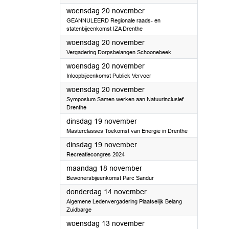
2024
woensdag 20 november
GEANNULEERD Regionale raads- en
statenbijeenkomst IZA Drenthe
2024
woensdag 20 november
Vergadering Dorpsbelangen Schoonebeek
2024
woensdag 20 november
Inloopbijeenkomst Publiek Vervoer
2024
woensdag 20 november
Symposium Samen werken aan Natuurinclusief
Drenthe
2024
dinsdag 19 november
Masterclasses Toekomst van Energie in Drenthe
2024
dinsdag 19 november
Recreatiecongres 2024
2024
maandag 18 november
Bewonersbijeenkomst Parc Sandur
2024
donderdag 14 november
Algemene Ledenvergadering Plaatselijk Belang
Zuidbarge
2024
woensdag 13 november