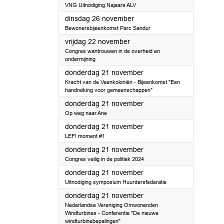
VNG Uitnodiging Najaars ALV
2024
dinsdag 26 november
Bewonersbijeenkomst Parc Sandur
2024
vrijdag 22 november
Congres wantrouwen in de overheid en
ondermijning
2024
donderdag 21 november
Kracht van de Veenkoloniën - Bijeenkomst "Een
handreiking voor gemeenschappen"
2024
donderdag 21 november
Op weg naar Ane
2024
donderdag 21 november
LEF! moment #1
2024
donderdag 21 november
Congres veilig in de politiek 2024
2024
donderdag 21 november
Uitnodiging symposium Huurdersfederatie
2024
donderdag 21 november
Nederlandse Vereniging Omwonenden
Windturbines - Conferentie "De nieuwe
windturbinebepalingen"