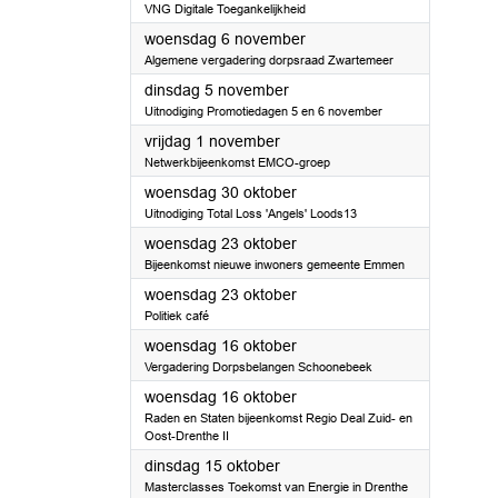
VNG Digitale Toegankelijkheid
2024
woensdag 6 november
Algemene vergadering dorpsraad Zwartemeer
2024
dinsdag 5 november
Uitnodiging Promotiedagen 5 en 6 november
2024
vrijdag 1 november
Netwerkbijeenkomst EMCO-groep
2024
woensdag 30 oktober
Uitnodiging Total Loss 'Angels' Loods13
2024
woensdag 23 oktober
Bijeenkomst nieuwe inwoners gemeente Emmen
2024
woensdag 23 oktober
Politiek café
2024
woensdag 16 oktober
Vergadering Dorpsbelangen Schoonebeek
2024
woensdag 16 oktober
Raden en Staten bijeenkomst Regio Deal Zuid- en
Oost-Drenthe II
2024
dinsdag 15 oktober
Masterclasses Toekomst van Energie in Drenthe