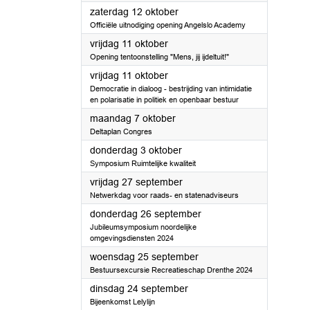
2024
zaterdag 12 oktober
Officiële uitnodiging opening Angelslo Academy
2024
vrijdag 11 oktober
Opening tentoonstelling "Mens, jij ijdeltuit!"
2024
vrijdag 11 oktober
Democratie in dialoog - bestrijding van intimidatie
en polarisatie in politiek en openbaar bestuur
2024
maandag 7 oktober
Deltaplan Congres
2024
donderdag 3 oktober
Symposium Ruimtelijke kwaliteit
2024
vrijdag 27 september
Netwerkdag voor raads- en statenadviseurs
2024
donderdag 26 september
Jubileumsymposium noordelijke
omgevingsdiensten 2024
2024
woensdag 25 september
Bestuursexcursie Recreatieschap Drenthe 2024
2024
dinsdag 24 september
Bijeenkomst Lelylijn