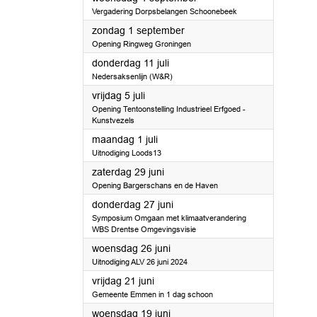
Vergadering Dorpsbelangen Schoonebeek
2024
zondag 1 september
Opening Ringweg Groningen
2024
donderdag 11 juli
Nedersaksenlijn (W&R)
2024
vrijdag 5 juli
Opening Tentoonstelling Industrieel Erfgoed -
Kunstvezels
2024
maandag 1 juli
Uitnodiging Loods13
2024
zaterdag 29 juni
Opening Bargerschans en de Haven
2024
donderdag 27 juni
Symposium Omgaan met klimaatverandering
WBS Drentse Omgevingsvisie
2024
woensdag 26 juni
Uitnodiging ALV 26 juni 2024
2024
vrijdag 21 juni
Gemeente Emmen in 1 dag schoon
2024
woensdag 19 juni