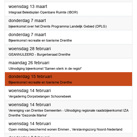
2024
woensdag 13 maart
Integraal Beleidsplan Openbare Ruimte (IBOR)
2024
donderdag 7 maart
bijeenkomst over het Drents Programma Landelijk Gebied (DPLG)
2024
donderdag 7 maart
Bijeenkomst recreatie en toerisme Drenthe
2024
woensdag 28 februari
GEANNULEERD - Burgerberaad Drenthe
2024
maandag 26 februari
Uitnodiging bijeenkomst 'Samen sterk in de regio!'
2024
donderdag 15 februari
Bijeenkomst recreatie en toerisme Drenthe
2024
woensdag 14 februari
Vergadering Dorpsbelangen Schoonebeek
2024
woensdag 14 februari
Vereniging van Drentse Gemeenten - Uitnodiging regionale raadsbijeenkomst IZA
Drenthe 'Gezonde Marke'
2024
woensdag 14 februari
Open middag beschermd wonen Emmen , Verslavingszorg Noord-Nederland