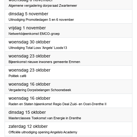
Algemene vergadering dorpsraad Zwartemeer
2024
dinsdag 5 november
Uitnodiging Promotiedagen 5 en 6 november
2024
vrijdag 1 november
Netwerkbijeenkomst EMCO-groep
2024
woensdag 30 oktober
Uitnodiging Total Loss 'Angels' Loods13
2024
woensdag 23 oktober
Bijeenkomst nieuwe inwoners gemeente Emmen
2024
woensdag 23 oktober
Politiek café
2024
woensdag 16 oktober
Vergadering Dorpsbelangen Schoonebeek
2024
woensdag 16 oktober
Raden en Staten bijeenkomst Regio Deal Zuid- en Oost-Drenthe II
2024
dinsdag 15 oktober
Masterclasses Toekomst van Energie in Drenthe
2024
zaterdag 12 oktober
Officiële uitnodiging opening Angelslo Academy