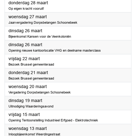
2024
donderdag 28 maart
Op eigen kracht vooruit!
2024
woensdag 27 maart
Jaarvergadering Dorpsbelangen Schoonebeek
2024
dinsdag 26 maart
Bijeenkomst Kansen voor de Veenkoloniën
2024
dinsdag 26 maart
Opening nieuwe kantoorlocatie VHG en deelname masterclass
2024
vrijdag 22 maart
Bezoek Brussel gemeenteraad
2024
donderdag 21 maart
Bezoek Brussel gemeenteraad
2024
woensdag 20 maart
Vergadering Dorpsbelangen Schoonebeek
2024
dinsdag 19 maart
Uitnodiging Waarderingsavond
2024
vrijdag 15 maart
Opening Tentoonstelling Industrieel Erfgoed - Elektrotechniek
2024
woensdag 13 maart
Inloopbijeenkomst Weerdingestraat