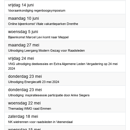
2024
vrijdag 14 juni
Vooraankondiging regenboogsymposium
2024
maandag 10 juni
Online bijeenkomst Vitale vakantieparken Drenthe
2024
woensdag 5 juni
Bijeenkomst Marcel Levi komt naar Meppel
2024
maandag 27 mei
Uitnodiging Leergang Modern Gezag voor Raadsleden
2024
vrijdag 24 mei
VNG uitnodiging deelsessies en Extra Algemene Leden Vergadering op 24 mei
2024
2024
donderdag 23 mei
Uitnodiging Energiecafé 23 mei 2024
2024
donderdag 23 mei
Uitnodiging: inspiratiesessie participatie door Anke Siegers
2024
woensdag 22 mei
Themadag WMO raad Emmen
2024
zaterdag 18 mei
NK wielrennen voor raadsleden in Veenendaal
2024
woensdag 15 mei