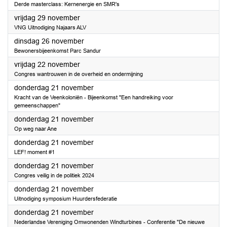
Derde masterclass: Kernenergie en SMR's
2024
vrijdag 29 november
VNG Uitnodiging Najaars ALV
2024
dinsdag 26 november
Bewonersbijeenkomst Parc Sandur
2024
vrijdag 22 november
Congres wantrouwen in de overheid en ondermijning
2024
donderdag 21 november
Kracht van de Veenkoloniën - Bijeenkomst "Een handreiking voor
gemeenschappen"
2024
donderdag 21 november
Op weg naar Ane
2024
donderdag 21 november
LEF! moment #1
2024
donderdag 21 november
Congres veilig in de politiek 2024
2024
donderdag 21 november
Uitnodiging symposium Huurdersfederatie
2024
donderdag 21 november
Nederlandse Vereniging Omwonenden Windturbines - Conferentie "De nieuwe