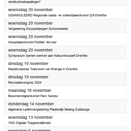
windturbinebepalingen"
2024
woensdag 20 november
GEANNULEERD Regionale raads- en statenbijeenkomst IZA Drenthe
2024
woensdag 20 november
Vergadering Dorpsbelangen Schoonebeek
2024
woensdag 20 november
Inloopbijeenkomst Publiek Vervoer
2024
woensdag 20 november
Symposium Samen werken aan Natuurinclusief Drenthe
2024
dinsdag 19 november
Masterclasses Toekomst van Energie in Drenthe
2024
dinsdag 19 november
Recreatiecongres 2024
2024
maandag 18 november
Bewonersbijeenkomst Parc Sandur
2024
donderdag 14 november
Algemene Ledenvergadering Plaatselijk Belang Zuidbarge
2024
woensdag 13 november
VNG Digitale Toegankelijkheid
2024
woensdag 6 november