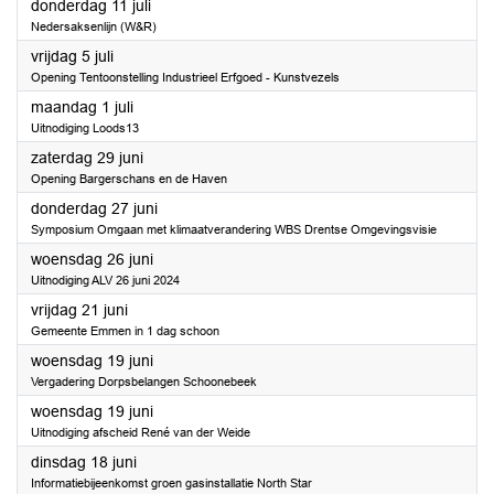
2024
donderdag 11 juli
Nedersaksenlijn (W&R)
2024
vrijdag 5 juli
Opening Tentoonstelling Industrieel Erfgoed - Kunstvezels
2024
maandag 1 juli
Uitnodiging Loods13
2024
zaterdag 29 juni
Opening Bargerschans en de Haven
2024
donderdag 27 juni
Symposium Omgaan met klimaatverandering WBS Drentse Omgevingsvisie
2024
woensdag 26 juni
Uitnodiging ALV 26 juni 2024
2024
vrijdag 21 juni
Gemeente Emmen in 1 dag schoon
2024
woensdag 19 juni
Vergadering Dorpsbelangen Schoonebeek
2024
woensdag 19 juni
Uitnodiging afscheid René van der Weide
2024
dinsdag 18 juni
Informatiebijeenkomst groen gasinstallatie North Star