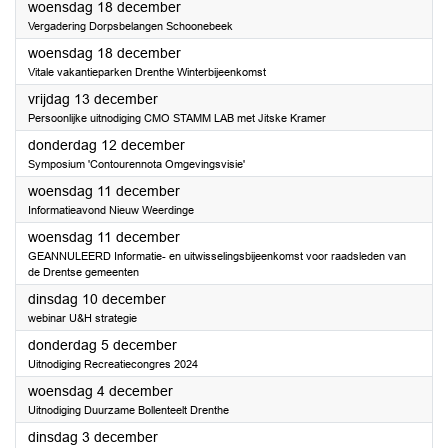
2024
woensdag 18 december
Vergadering Dorpsbelangen Schoonebeek
2024
woensdag 18 december
Vitale vakantieparken Drenthe Winterbijeenkomst
2024
vrijdag 13 december
Persoonlijke uitnodiging CMO STAMM LAB met Jitske Kramer
2024
donderdag 12 december
Symposium 'Contourennota Omgevingsvisie'
2024
woensdag 11 december
Informatieavond Nieuw Weerdinge
2024
woensdag 11 december
GEANNULEERD Informatie- en uitwisselingsbijeenkomst voor raadsleden van
de Drentse gemeenten
2024
dinsdag 10 december
webinar U&H strategie
2024
donderdag 5 december
Uitnodiging Recreatiecongres 2024
2024
woensdag 4 december
Uitnodiging Duurzame Bollenteelt Drenthe
2024
dinsdag 3 december