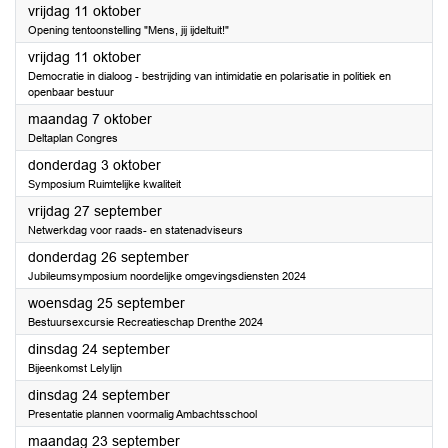
2024
vrijdag 11 oktober
Opening tentoonstelling "Mens, jij ijdeltuit!"
2024
vrijdag 11 oktober
Democratie in dialoog - bestrijding van intimidatie en polarisatie in politiek en
openbaar bestuur
2024
maandag 7 oktober
Deltaplan Congres
2024
donderdag 3 oktober
Symposium Ruimtelijke kwaliteit
2024
vrijdag 27 september
Netwerkdag voor raads- en statenadviseurs
2024
donderdag 26 september
Jubileumsymposium noordelijke omgevingsdiensten 2024
2024
woensdag 25 september
Bestuursexcursie Recreatieschap Drenthe 2024
2024
dinsdag 24 september
Bijeenkomst Lelylijn
2024
dinsdag 24 september
Presentatie plannen voormalig Ambachtsschool
2024
maandag 23 september