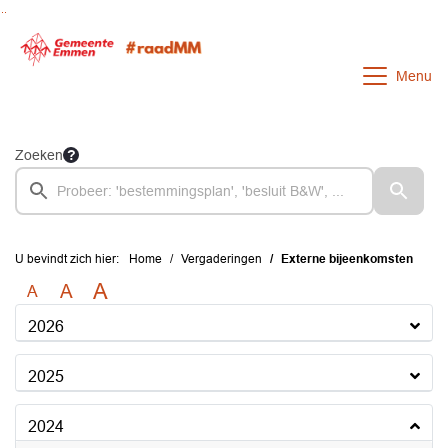
Ga naar de inhoud van deze pagina
Ga naar het zoeken
Ga naar het menu
Menu
Zoeken
U bevindt zich hier:
Home
Vergaderingen
Externe bijeenkomsten
A
A
A
2026
2025
2024