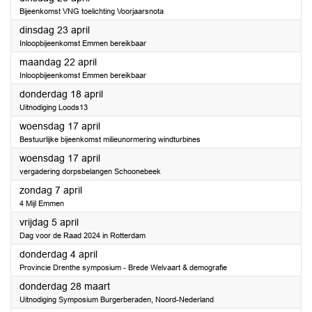
Bijeenkomst VNG toelichting Voorjaarsnota
2024
dinsdag 23 april
Inloopbijeenkomst Emmen bereikbaar
2024
maandag 22 april
Inloopbijeenkomst Emmen bereikbaar
2024
donderdag 18 april
Uitnodiging Loods13
2024
woensdag 17 april
Bestuurlijke bijeenkomst milieunormering windturbines
2024
woensdag 17 april
vergadering dorpsbelangen Schoonebeek
2024
zondag 7 april
4 Mijl Emmen
2024
vrijdag 5 april
Dag voor de Raad 2024 in Rotterdam
2024
donderdag 4 april
Provincie Drenthe symposium - Brede Welvaart & demografie
2024
donderdag 28 maart
Uitnodiging Symposium Burgerberaden, Noord-Nederland