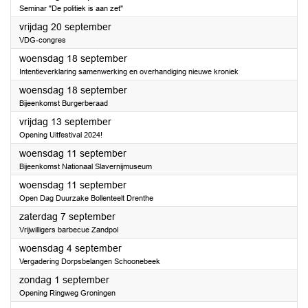
Seminar "De politiek is aan zet"
2024
vrijdag 20 september
VDG-congres
2024
woensdag 18 september
Intentieverklaring samenwerking en overhandiging nieuwe kroniek
2024
woensdag 18 september
Bijeenkomst Burgerberaad
2024
vrijdag 13 september
Opening Uitfestival 2024!
2024
woensdag 11 september
Bijeenkomst Nationaal Slavernijmuseum
2024
woensdag 11 september
Open Dag Duurzake Bollenteelt Drenthe
2024
zaterdag 7 september
Vrijwilligers barbecue Zandpol
2024
woensdag 4 september
Vergadering Dorpsbelangen Schoonebeek
2024
zondag 1 september
Opening Ringweg Groningen