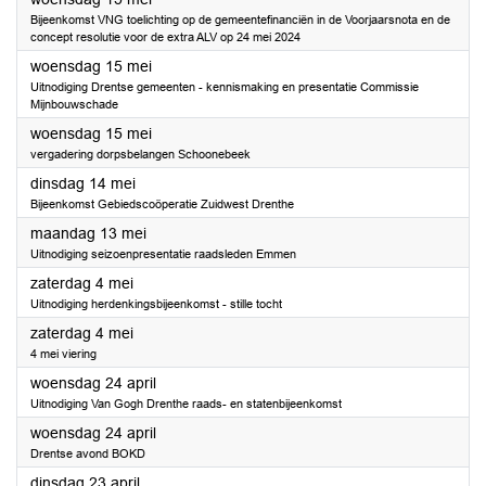
Bijeenkomst VNG toelichting op de gemeentefinanciën in de Voorjaarsnota en de
concept resolutie voor de extra ALV op 24 mei 2024
2024
woensdag 15 mei
Uitnodiging Drentse gemeenten - kennismaking en presentatie Commissie
Mijnbouwschade
2024
woensdag 15 mei
vergadering dorpsbelangen Schoonebeek
2024
dinsdag 14 mei
Bijeenkomst Gebiedscoöperatie Zuidwest Drenthe
2024
maandag 13 mei
Uitnodiging seizoenpresentatie raadsleden Emmen
2024
zaterdag 4 mei
Uitnodiging herdenkingsbijeenkomst - stille tocht
2024
zaterdag 4 mei
4 mei viering
2024
woensdag 24 april
Uitnodiging Van Gogh Drenthe raads- en statenbijeenkomst
2024
woensdag 24 april
Drentse avond BOKD
2024
dinsdag 23 april