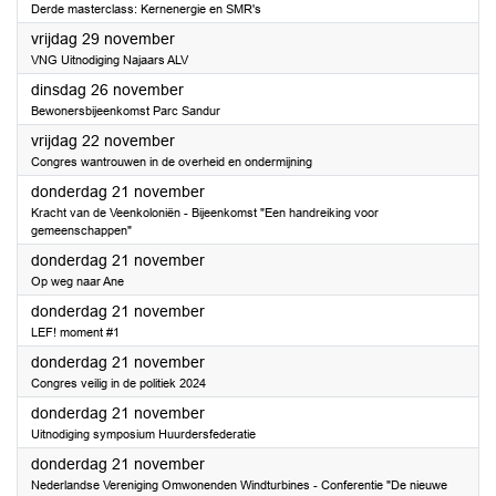
Derde masterclass: Kernenergie en SMR's
2024
vrijdag 29 november
VNG Uitnodiging Najaars ALV
2024
dinsdag 26 november
Bewonersbijeenkomst Parc Sandur
2024
vrijdag 22 november
Congres wantrouwen in de overheid en ondermijning
2024
donderdag 21 november
Kracht van de Veenkoloniën - Bijeenkomst "Een handreiking voor
gemeenschappen"
2024
donderdag 21 november
Op weg naar Ane
2024
donderdag 21 november
LEF! moment #1
2024
donderdag 21 november
Congres veilig in de politiek 2024
2024
donderdag 21 november
Uitnodiging symposium Huurdersfederatie
2024
donderdag 21 november
Nederlandse Vereniging Omwonenden Windturbines - Conferentie "De nieuwe