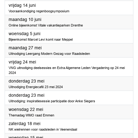
2024
vrijdag 14 juni
Vooraankondiging regenboogsymposium
2024
maandag 10 juni
Online bijeenkomst Vitale vakantieparken Drenthe
2024
woensdag 5 juni
Bijeenkomst Marcel Levi komt naar Meppel
2024
maandag 27 mei
Uitnodiging Leergang Modern Gezag voor Raadsleden
2024
vrijdag 24 mei
VNG uitnodiging deelsessies en Extra Algemene Leden Vergadering op 24 mei
2024
2024
donderdag 23 mei
Uitnodiging Energiecafé 23 mei 2024
2024
donderdag 23 mei
Uitnodiging: inspiratiesessie participatie door Anke Siegers
2024
woensdag 22 mei
Themadag WMO raad Emmen
2024
zaterdag 18 mei
NK wielrennen voor raadsleden in Veenendaal
2024
woensdag 15 mei