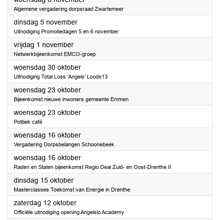
Algemene vergadering dorpsraad Zwartemeer
2024
dinsdag 5 november
Uitnodiging Promotiedagen 5 en 6 november
2024
vrijdag 1 november
Netwerkbijeenkomst EMCO-groep
2024
woensdag 30 oktober
Uitnodiging Total Loss 'Angels' Loods13
2024
woensdag 23 oktober
Bijeenkomst nieuwe inwoners gemeente Emmen
2024
woensdag 23 oktober
Politiek café
2024
woensdag 16 oktober
Vergadering Dorpsbelangen Schoonebeek
2024
woensdag 16 oktober
Raden en Staten bijeenkomst Regio Deal Zuid- en Oost-Drenthe II
2024
dinsdag 15 oktober
Masterclasses Toekomst van Energie in Drenthe
2024
zaterdag 12 oktober
Officiële uitnodiging opening Angelslo Academy