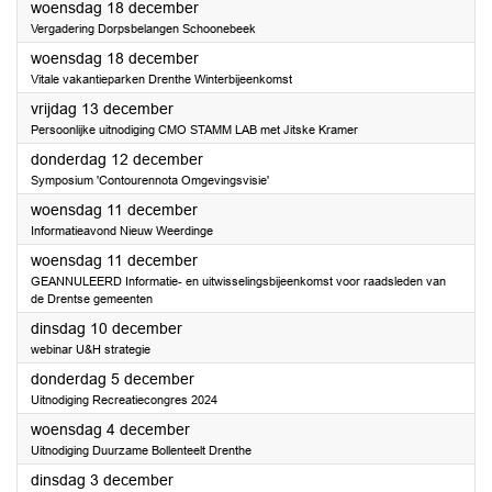
2024
woensdag 18 december
Vergadering Dorpsbelangen Schoonebeek
2024
woensdag 18 december
Vitale vakantieparken Drenthe Winterbijeenkomst
2024
vrijdag 13 december
Persoonlijke uitnodiging CMO STAMM LAB met Jitske Kramer
2024
donderdag 12 december
Symposium 'Contourennota Omgevingsvisie'
2024
woensdag 11 december
Informatieavond Nieuw Weerdinge
2024
woensdag 11 december
GEANNULEERD Informatie- en uitwisselingsbijeenkomst voor raadsleden van
de Drentse gemeenten
2024
dinsdag 10 december
webinar U&H strategie
2024
donderdag 5 december
Uitnodiging Recreatiecongres 2024
2024
woensdag 4 december
Uitnodiging Duurzame Bollenteelt Drenthe
2024
dinsdag 3 december