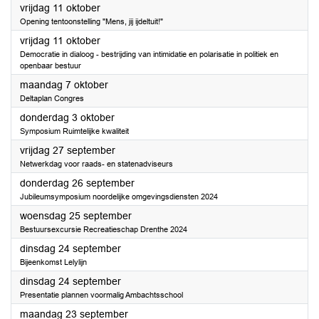
2024
vrijdag 11 oktober
Opening tentoonstelling "Mens, jij ijdeltuit!"
2024
vrijdag 11 oktober
Democratie in dialoog - bestrijding van intimidatie en polarisatie in politiek en
openbaar bestuur
2024
maandag 7 oktober
Deltaplan Congres
2024
donderdag 3 oktober
Symposium Ruimtelijke kwaliteit
2024
vrijdag 27 september
Netwerkdag voor raads- en statenadviseurs
2024
donderdag 26 september
Jubileumsymposium noordelijke omgevingsdiensten 2024
2024
woensdag 25 september
Bestuursexcursie Recreatieschap Drenthe 2024
2024
dinsdag 24 september
Bijeenkomst Lelylijn
2024
dinsdag 24 september
Presentatie plannen voormalig Ambachtsschool
2024
maandag 23 september