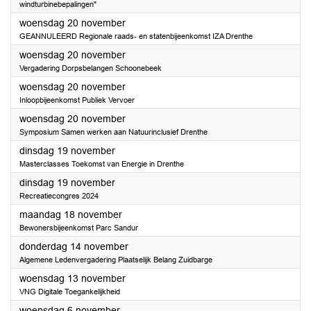
windturbinebepalingen"
2024
woensdag 20 november
GEANNULEERD Regionale raads- en statenbijeenkomst IZA Drenthe
2024
woensdag 20 november
Vergadering Dorpsbelangen Schoonebeek
2024
woensdag 20 november
Inloopbijeenkomst Publiek Vervoer
2024
woensdag 20 november
Symposium Samen werken aan Natuurinclusief Drenthe
2024
dinsdag 19 november
Masterclasses Toekomst van Energie in Drenthe
2024
dinsdag 19 november
Recreatiecongres 2024
2024
maandag 18 november
Bewonersbijeenkomst Parc Sandur
2024
donderdag 14 november
Algemene Ledenvergadering Plaatselijk Belang Zuidbarge
2024
woensdag 13 november
VNG Digitale Toegankelijkheid
2024
woensdag 6 november