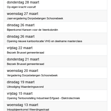
2024
donderdag 28 maart
Op eigen kracht vooruit!
2024
woensdag 27 maart
Jaarvergadering Dorpsbelangen Schoonebeek
2024
dinsdag 26 maart
Bijeenkomst Kansen voor de Veenkoloniën
2024
dinsdag 26 maart
Opening nieuwe kantoorlocatie VHG en deelname masterclass
2024
vrijdag 22 maart
Bezoek Brussel gemeenteraad
2024
donderdag 21 maart
Bezoek Brussel gemeenteraad
2024
woensdag 20 maart
Vergadering Dorpsbelangen Schoonebeek
2024
dinsdag 19 maart
Uitnodiging Waarderingsavond
2024
vrijdag 15 maart
Opening Tentoonstelling Industrieel Erfgoed - Elektrotechniek
2024
woensdag 13 maart
Inloopbijeenkomst Weerdingestraat