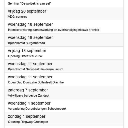
Seminar "De politiek is aan zet"
2024
vrijdag 20 september
VDG-congres
2024
woensdag 18 september
Intentieverklaring samenwerking en overhandiging nieuwe kroniek
2024
woensdag 18 september
Bijeenkomst Burgerberaad
2024
vrijdag 13 september
Opening Uitfestival 2024!
2024
woensdag 11 september
Bijeenkomst Nationaal Slavernijmuseum
2024
woensdag 11 september
Open Dag Duurzake Bollenteelt Drenthe
2024
zaterdag 7 september
Vrijwilligers barbecue Zandpol
2024
woensdag 4 september
Vergadering Dorpsbelangen Schoonebeek
2024
zondag 1 september
Opening Ringweg Groningen