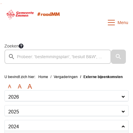
Ga naar de inhoud van deze pagina
Ga naar het zoeken
Ga naar het menu
Menu
Zoeken
U bevindt zich hier:
Home
Vergaderingen
Externe bijeenkomsten
A
A
A
2026
2025
2024