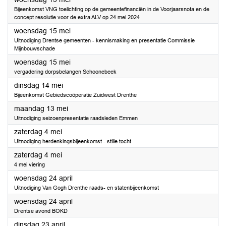
Bijeenkomst VNG toelichting op de gemeentefinanciën in de Voorjaarsnota en de
concept resolutie voor de extra ALV op 24 mei 2024
2024
woensdag 15 mei
Uitnodiging Drentse gemeenten - kennismaking en presentatie Commissie
Mijnbouwschade
2024
woensdag 15 mei
vergadering dorpsbelangen Schoonebeek
2024
dinsdag 14 mei
Bijeenkomst Gebiedscoöperatie Zuidwest Drenthe
2024
maandag 13 mei
Uitnodiging seizoenpresentatie raadsleden Emmen
2024
zaterdag 4 mei
Uitnodiging herdenkingsbijeenkomst - stille tocht
2024
zaterdag 4 mei
4 mei viering
2024
woensdag 24 april
Uitnodiging Van Gogh Drenthe raads- en statenbijeenkomst
2024
woensdag 24 april
Drentse avond BOKD
2024
dinsdag 23 april