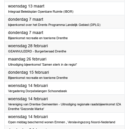
2024
woensdag 13 maart
Integraal Beleidsplan Openbare Ruimte (IBOR)
2024
donderdag 7 maart
bijeenkomst over het Drents Programma Landelijk Gebied (DPLG)
2024
donderdag 7 maart
Bijeenkomst recreatie en toerisme Drenthe
2024
woensdag 28 februari
GEANNULEERD - Burgerberaad Drenthe
2024
maandag 26 februari
Uitnodiging bijeenkomst 'Samen sterk in de regio!'
2024
donderdag 15 februari
Bijeenkomst recreatie en toerisme Drenthe
2024
woensdag 14 februari
Vergadering Dorpsbelangen Schoonebeek
2024
woensdag 14 februari
Vereniging van Drentse Gemeenten - Uitnodiging regionale raadsbijeenkomst IZA
Drenthe 'Gezonde Marke'
2024
woensdag 14 februari
Open middag beschermd wonen Emmen , Verslavingszorg Noord-Nederland