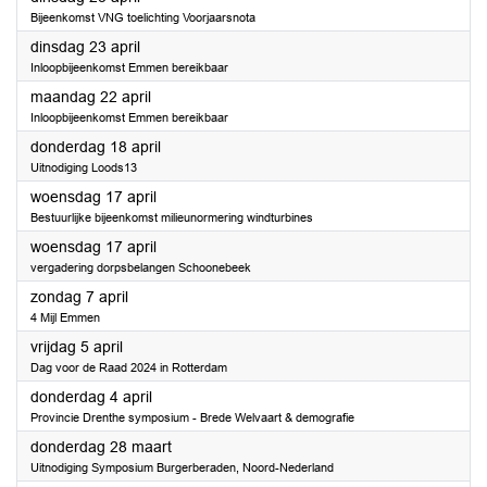
Bijeenkomst VNG toelichting Voorjaarsnota
2024
dinsdag 23 april
Inloopbijeenkomst Emmen bereikbaar
2024
maandag 22 april
Inloopbijeenkomst Emmen bereikbaar
2024
donderdag 18 april
Uitnodiging Loods13
2024
woensdag 17 april
Bestuurlijke bijeenkomst milieunormering windturbines
2024
woensdag 17 april
vergadering dorpsbelangen Schoonebeek
2024
zondag 7 april
4 Mijl Emmen
2024
vrijdag 5 april
Dag voor de Raad 2024 in Rotterdam
2024
donderdag 4 april
Provincie Drenthe symposium - Brede Welvaart & demografie
2024
donderdag 28 maart
Uitnodiging Symposium Burgerberaden, Noord-Nederland