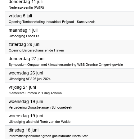
2024
donderdag 11 juli
Nedersaksenlijn (W&R)
2024
vrijdag 5 juli
Opening Tentoonstelling Industrieel Erfgoed - Kunstvezels
2024
maandag 1 juli
Uitnodiging Loods13
2024
zaterdag 29 juni
Opening Bargerschans en de Haven
2024
donderdag 27 juni
Symposium Omgaan met klimaatverandering WBS Drentse Omgevingsvisie
2024
woensdag 26 juni
Uitnodiging ALV 26 juni 2024
2024
vrijdag 21 juni
Gemeente Emmen in 1 dag schoon
2024
woensdag 19 juni
Vergadering Dorpsbelangen Schoonebeek
2024
woensdag 19 juni
Uitnodiging afscheid René van der Weide
2024
dinsdag 18 juni
Informatiebijeenkomst groen gasinstallatie North Star