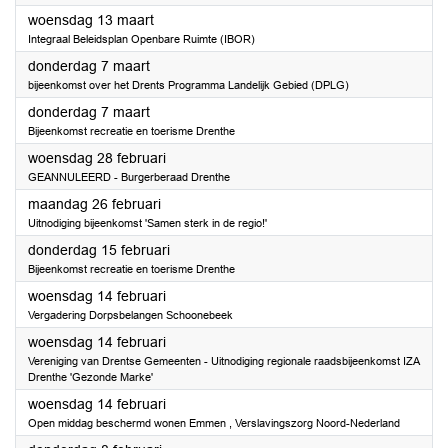
2024
woensdag 13 maart
Integraal Beleidsplan Openbare Ruimte (IBOR)
2024
donderdag 7 maart
bijeenkomst over het Drents Programma Landelijk Gebied (DPLG)
2024
donderdag 7 maart
Bijeenkomst recreatie en toerisme Drenthe
2024
woensdag 28 februari
GEANNULEERD - Burgerberaad Drenthe
2024
maandag 26 februari
Uitnodiging bijeenkomst 'Samen sterk in de regio!'
2024
donderdag 15 februari
Bijeenkomst recreatie en toerisme Drenthe
2024
woensdag 14 februari
Vergadering Dorpsbelangen Schoonebeek
2024
woensdag 14 februari
Vereniging van Drentse Gemeenten - Uitnodiging regionale raadsbijeenkomst IZA
Drenthe 'Gezonde Marke'
2024
woensdag 14 februari
Open middag beschermd wonen Emmen , Verslavingszorg Noord-Nederland