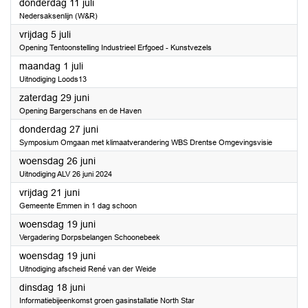
2024
donderdag 11 juli
Nedersaksenlijn (W&R)
2024
vrijdag 5 juli
Opening Tentoonstelling Industrieel Erfgoed - Kunstvezels
2024
maandag 1 juli
Uitnodiging Loods13
2024
zaterdag 29 juni
Opening Bargerschans en de Haven
2024
donderdag 27 juni
Symposium Omgaan met klimaatverandering WBS Drentse Omgevingsvisie
2024
woensdag 26 juni
Uitnodiging ALV 26 juni 2024
2024
vrijdag 21 juni
Gemeente Emmen in 1 dag schoon
2024
woensdag 19 juni
Vergadering Dorpsbelangen Schoonebeek
2024
woensdag 19 juni
Uitnodiging afscheid René van der Weide
2024
dinsdag 18 juni
Informatiebijeenkomst groen gasinstallatie North Star