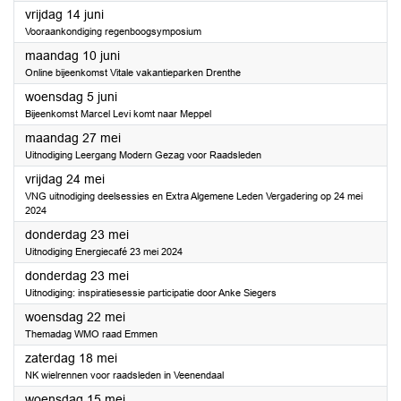
2024
vrijdag 14 juni
Vooraankondiging regenboogsymposium
2024
maandag 10 juni
Online bijeenkomst Vitale vakantieparken Drenthe
2024
woensdag 5 juni
Bijeenkomst Marcel Levi komt naar Meppel
2024
maandag 27 mei
Uitnodiging Leergang Modern Gezag voor Raadsleden
2024
vrijdag 24 mei
VNG uitnodiging deelsessies en Extra Algemene Leden Vergadering op 24 mei
2024
2024
donderdag 23 mei
Uitnodiging Energiecafé 23 mei 2024
2024
donderdag 23 mei
Uitnodiging: inspiratiesessie participatie door Anke Siegers
2024
woensdag 22 mei
Themadag WMO raad Emmen
2024
zaterdag 18 mei
NK wielrennen voor raadsleden in Veenendaal
2024
woensdag 15 mei