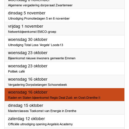
Algemene vergadering dorpsraad Zwartemeer
2024
dinsdag 5 november
Uitnodiging Promotiedagen 5 en 6 november
2024
vrijdag 1 november
Netwerkbijeenkomst EMCO-groep
2024
woensdag 30 oktober
Uitnodiging Total Loss 'Angels' Loods13
2024
woensdag 23 oktober
Bijeenkomst nieuwe inwoners gemeente Emmen
2024
woensdag 23 oktober
Politiek café
2024
woensdag 16 oktober
Vergadering Dorpsbelangen Schoonebeek
2024
woensdag 16 oktober
Raden en Staten bijeenkomst Regio Deal Zuid- en Oost-Drenthe II
2024
dinsdag 15 oktober
Masterclasses Toekomst van Energie in Drenthe
2024
zaterdag 12 oktober
Officiële uitnodiging opening Angelslo Academy