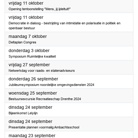
2024
vrijdag 11 oktober
Opening tentoonstelling "Mens, jij ijdeltuit!"
2024
vrijdag 11 oktober
Democratie in dialoog - bestrijding van intimidatie en polarisatie in politiek en
openbaar bestuur
2024
maandag 7 oktober
Deltaplan Congres
2024
donderdag 3 oktober
Symposium Ruimtelijke kwaliteit
2024
vrijdag 27 september
Netwerkdag voor raads- en statenadviseurs
2024
donderdag 26 september
Jubileumsymposium noordelijke omgevingsdiensten 2024
2024
woensdag 25 september
Bestuursexcursie Recreatieschap Drenthe 2024
2024
dinsdag 24 september
Bijeenkomst Lelylijn
2024
dinsdag 24 september
Presentatie plannen voormalig Ambachtsschool
2024
maandag 23 september