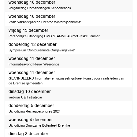
2024
woensdag 18 december
Vergadering Dorpsbelangen Schoonebeek
2024
woensdag 18 december
Vitale vakantieparken Drenthe Winterbijeenkomst
2024
vrijdag 13 december
Persoonlijke uitnodiging CMO STAMM LAB met Jitske Kramer
2024
donderdag 12 december
Symposium 'Contourennota Omgevingsvisie'
2024
woensdag 11 december
Informatieavond Nieuw Weerdinge
2024
woensdag 11 december
GEANNULEERD Informatie- en uitwisselingsbijeenkomst voor raadsleden van
de Drentse gemeenten
2024
dinsdag 10 december
webinar U&H strategie
2024
donderdag 5 december
Uitnodiging Recreatiecongres 2024
2024
woensdag 4 december
Uitnodiging Duurzame Bollenteelt Drenthe
2024
dinsdag 3 december