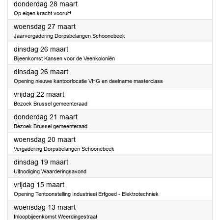
2024
donderdag 28 maart
Op eigen kracht vooruit!
2024
woensdag 27 maart
Jaarvergadering Dorpsbelangen Schoonebeek
2024
dinsdag 26 maart
Bijeenkomst Kansen voor de Veenkoloniën
2024
dinsdag 26 maart
Opening nieuwe kantoorlocatie VHG en deelname masterclass
2024
vrijdag 22 maart
Bezoek Brussel gemeenteraad
2024
donderdag 21 maart
Bezoek Brussel gemeenteraad
2024
woensdag 20 maart
Vergadering Dorpsbelangen Schoonebeek
2024
dinsdag 19 maart
Uitnodiging Waarderingsavond
2024
vrijdag 15 maart
Opening Tentoonstelling Industrieel Erfgoed - Elektrotechniek
2024
woensdag 13 maart
Inloopbijeenkomst Weerdingestraat