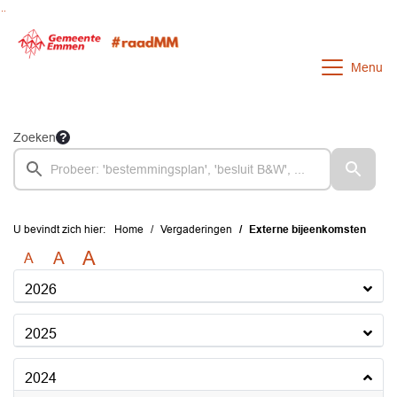
Ga naar de inhoud van deze pagina
Ga naar het zoeken
Ga naar het menu
Menu
Zoeken
U bevindt zich hier:
Home
Vergaderingen
Externe bijeenkomsten
A
A
A
2026
2025
2024