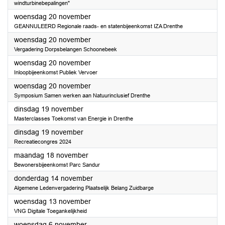
windturbinebepalingen"
2024
woensdag 20 november
GEANNULEERD Regionale raads- en statenbijeenkomst IZA Drenthe
2024
woensdag 20 november
Vergadering Dorpsbelangen Schoonebeek
2024
woensdag 20 november
Inloopbijeenkomst Publiek Vervoer
2024
woensdag 20 november
Symposium Samen werken aan Natuurinclusief Drenthe
2024
dinsdag 19 november
Masterclasses Toekomst van Energie in Drenthe
2024
dinsdag 19 november
Recreatiecongres 2024
2024
maandag 18 november
Bewonersbijeenkomst Parc Sandur
2024
donderdag 14 november
Algemene Ledenvergadering Plaatselijk Belang Zuidbarge
2024
woensdag 13 november
VNG Digitale Toegankelijkheid
2024
woensdag 6 november