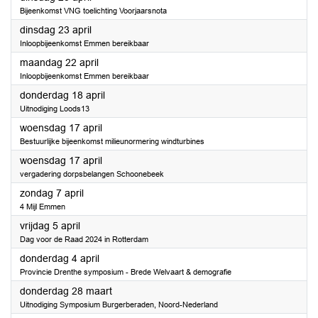
Bijeenkomst VNG toelichting Voorjaarsnota
2024
dinsdag 23 april
Inloopbijeenkomst Emmen bereikbaar
2024
maandag 22 april
Inloopbijeenkomst Emmen bereikbaar
2024
donderdag 18 april
Uitnodiging Loods13
2024
woensdag 17 april
Bestuurlijke bijeenkomst milieunormering windturbines
2024
woensdag 17 april
vergadering dorpsbelangen Schoonebeek
2024
zondag 7 april
4 Mijl Emmen
2024
vrijdag 5 april
Dag voor de Raad 2024 in Rotterdam
2024
donderdag 4 april
Provincie Drenthe symposium - Brede Welvaart & demografie
2024
donderdag 28 maart
Uitnodiging Symposium Burgerberaden, Noord-Nederland