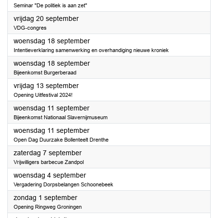
Seminar "De politiek is aan zet"
2024
vrijdag 20 september
VDG-congres
2024
woensdag 18 september
Intentieverklaring samenwerking en overhandiging nieuwe kroniek
2024
woensdag 18 september
Bijeenkomst Burgerberaad
2024
vrijdag 13 september
Opening Uitfestival 2024!
2024
woensdag 11 september
Bijeenkomst Nationaal Slavernijmuseum
2024
woensdag 11 september
Open Dag Duurzake Bollenteelt Drenthe
2024
zaterdag 7 september
Vrijwilligers barbecue Zandpol
2024
woensdag 4 september
Vergadering Dorpsbelangen Schoonebeek
2024
zondag 1 september
Opening Ringweg Groningen