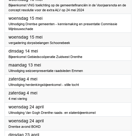
Bijeenkomst VNG toelichting op de gemeentefinanciën in de Voorjaarsnota en de
concept resolutie voor de extra ALV op 24 mei 2024
2024
woensdag 15 mei
Uitnodiging Drentse gemeenten - kennismaking en presentatie Commissie
Mijnbouwschade
2024
woensdag 15 mei
vergadering dorpsbelangen Schoonebeek
2024
dinsdag 14 mei
Bijeenkomst Gebiedscoöperatie Zuidwest Drenthe
2024
maandag 13 mei
Uitnodiging seizoenpresentatie raadsleden Emmen
2024
zaterdag 4 mei
Uitnodiging herdenkingsbijeenkomst - stille tocht
2024
zaterdag 4 mei
4 mei viering
2024
woensdag 24 april
Uitnodiging Van Gogh Drenthe raads- en statenbijeenkomst
2024
woensdag 24 april
Drentse avond BOKD
2024
dinsdag 23 april