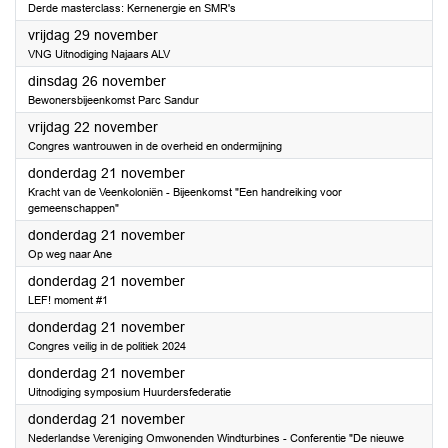
Derde masterclass: Kernenergie en SMR's
2024
vrijdag 29 november
VNG Uitnodiging Najaars ALV
2024
dinsdag 26 november
Bewonersbijeenkomst Parc Sandur
2024
vrijdag 22 november
Congres wantrouwen in de overheid en ondermijning
2024
donderdag 21 november
Kracht van de Veenkoloniën - Bijeenkomst "Een handreiking voor
gemeenschappen"
2024
donderdag 21 november
Op weg naar Ane
2024
donderdag 21 november
LEF! moment #1
2024
donderdag 21 november
Congres veilig in de politiek 2024
2024
donderdag 21 november
Uitnodiging symposium Huurdersfederatie
2024
donderdag 21 november
Nederlandse Vereniging Omwonenden Windturbines - Conferentie "De nieuwe