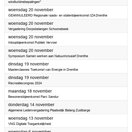
windturbinebepalingen"
2024
woensdag 20 november
GEANNULEERD Regionale raads- en statenbijeenkomst IZA Drenthe
2024
woensdag 20 november
Vergadering Dorpsbelangen Schoonebeek
2024
woensdag 20 november
Inloopbijeenkomst Publiek Vervoer
2024
woensdag 20 november
Symposium Samen werken aan Natuurinclusief Drenthe
2024
dinsdag 19 november
Masterclasses Toekomst van Energie in Drenthe
2024
dinsdag 19 november
Recreatiecongres 2024
2024
maandag 18 november
Bewonersbijeenkomst Parc Sandur
2024
donderdag 14 november
Algemene Ledenvergadering Plaatselijk Belang Zuidbarge
2024
woensdag 13 november
VNG Digitale Toegankelijkheid
2024
woensdag 6 november