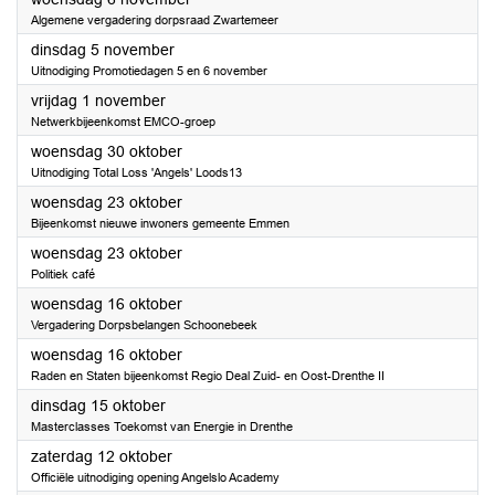
Algemene vergadering dorpsraad Zwartemeer
2024
dinsdag 5 november
Uitnodiging Promotiedagen 5 en 6 november
2024
vrijdag 1 november
Netwerkbijeenkomst EMCO-groep
2024
woensdag 30 oktober
Uitnodiging Total Loss 'Angels' Loods13
2024
woensdag 23 oktober
Bijeenkomst nieuwe inwoners gemeente Emmen
2024
woensdag 23 oktober
Politiek café
2024
woensdag 16 oktober
Vergadering Dorpsbelangen Schoonebeek
2024
woensdag 16 oktober
Raden en Staten bijeenkomst Regio Deal Zuid- en Oost-Drenthe II
2024
dinsdag 15 oktober
Masterclasses Toekomst van Energie in Drenthe
2024
zaterdag 12 oktober
Officiële uitnodiging opening Angelslo Academy