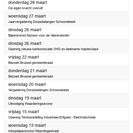
2024
donderdag 28 maart
Op eigen kracht vooruit!
2024
woensdag 27 maart
Jaarvergadering Dorpsbelangen Schoonebeek
2024
dinsdag 26 maart
Bijeenkomst Kansen voor de Veenkoloniën
2024
dinsdag 26 maart
Opening nieuwe kantoorlocatie VHG en deelname masterclass
2024
vrijdag 22 maart
Bezoek Brussel gemeenteraad
2024
donderdag 21 maart
Bezoek Brussel gemeenteraad
2024
woensdag 20 maart
Vergadering Dorpsbelangen Schoonebeek
2024
dinsdag 19 maart
Uitnodiging Waarderingsavond
2024
vrijdag 15 maart
Opening Tentoonstelling Industrieel Erfgoed - Elektrotechniek
2024
woensdag 13 maart
Inloopbijeenkomst Weerdingestraat