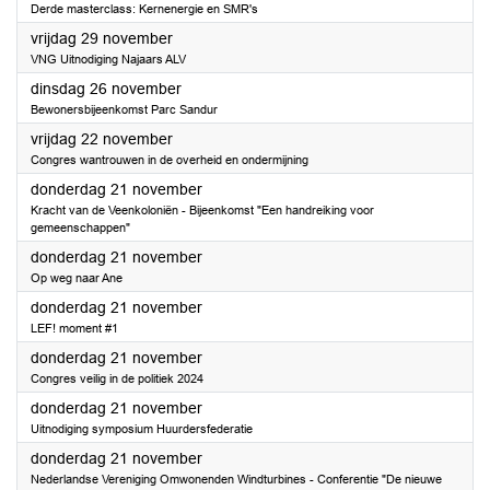
Derde masterclass: Kernenergie en SMR's
2024
vrijdag 29 november
VNG Uitnodiging Najaars ALV
2024
dinsdag 26 november
Bewonersbijeenkomst Parc Sandur
2024
vrijdag 22 november
Congres wantrouwen in de overheid en ondermijning
2024
donderdag 21 november
Kracht van de Veenkoloniën - Bijeenkomst "Een handreiking voor
gemeenschappen"
2024
donderdag 21 november
Op weg naar Ane
2024
donderdag 21 november
LEF! moment #1
2024
donderdag 21 november
Congres veilig in de politiek 2024
2024
donderdag 21 november
Uitnodiging symposium Huurdersfederatie
2024
donderdag 21 november
Nederlandse Vereniging Omwonenden Windturbines - Conferentie "De nieuwe