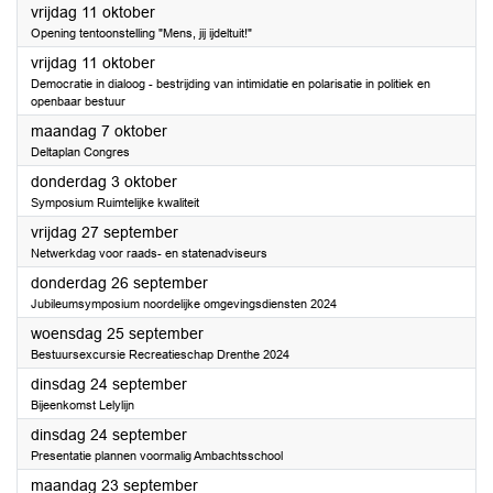
2024
vrijdag 11 oktober
Opening tentoonstelling "Mens, jij ijdeltuit!"
2024
vrijdag 11 oktober
Democratie in dialoog - bestrijding van intimidatie en polarisatie in politiek en
openbaar bestuur
2024
maandag 7 oktober
Deltaplan Congres
2024
donderdag 3 oktober
Symposium Ruimtelijke kwaliteit
2024
vrijdag 27 september
Netwerkdag voor raads- en statenadviseurs
2024
donderdag 26 september
Jubileumsymposium noordelijke omgevingsdiensten 2024
2024
woensdag 25 september
Bestuursexcursie Recreatieschap Drenthe 2024
2024
dinsdag 24 september
Bijeenkomst Lelylijn
2024
dinsdag 24 september
Presentatie plannen voormalig Ambachtsschool
2024
maandag 23 september