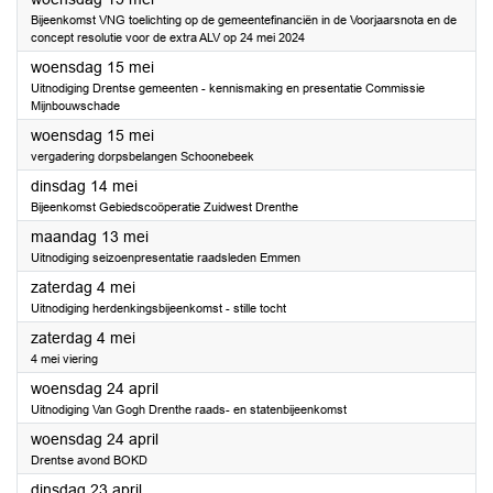
Bijeenkomst VNG toelichting op de gemeentefinanciën in de Voorjaarsnota en de
concept resolutie voor de extra ALV op 24 mei 2024
2024
woensdag 15 mei
Uitnodiging Drentse gemeenten - kennismaking en presentatie Commissie
Mijnbouwschade
2024
woensdag 15 mei
vergadering dorpsbelangen Schoonebeek
2024
dinsdag 14 mei
Bijeenkomst Gebiedscoöperatie Zuidwest Drenthe
2024
maandag 13 mei
Uitnodiging seizoenpresentatie raadsleden Emmen
2024
zaterdag 4 mei
Uitnodiging herdenkingsbijeenkomst - stille tocht
2024
zaterdag 4 mei
4 mei viering
2024
woensdag 24 april
Uitnodiging Van Gogh Drenthe raads- en statenbijeenkomst
2024
woensdag 24 april
Drentse avond BOKD
2024
dinsdag 23 april