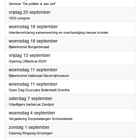
Seminar "De politiek is aan zet"
2024
vrijdag 20 september
VDG-congres
2024
woensdag 18 september
Intentieverklaring samenwerking en overhandiging nieuwe kroniek
2024
woensdag 18 september
Bijeenkomst Burgerberaad
2024
vrijdag 13 september
Opening Uitfestival 2024!
2024
woensdag 11 september
Bijeenkomst Nationaal Slavernijmuseum
2024
woensdag 11 september
Open Dag Duurzake Bollenteelt Drenthe
2024
zaterdag 7 september
Vrijwilligers barbecue Zandpol
2024
woensdag 4 september
Vergadering Dorpsbelangen Schoonebeek
2024
zondag 1 september
Opening Ringweg Groningen