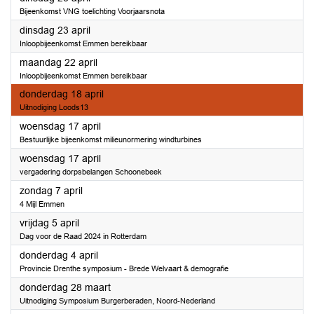
Bijeenkomst VNG toelichting Voorjaarsnota
2024
dinsdag 23 april
Inloopbijeenkomst Emmen bereikbaar
2024
maandag 22 april
Inloopbijeenkomst Emmen bereikbaar
2024
donderdag 18 april
Uitnodiging Loods13
2024
woensdag 17 april
Bestuurlijke bijeenkomst milieunormering windturbines
2024
woensdag 17 april
vergadering dorpsbelangen Schoonebeek
2024
zondag 7 april
4 Mijl Emmen
2024
vrijdag 5 april
Dag voor de Raad 2024 in Rotterdam
2024
donderdag 4 april
Provincie Drenthe symposium - Brede Welvaart & demografie
2024
donderdag 28 maart
Uitnodiging Symposium Burgerberaden, Noord-Nederland