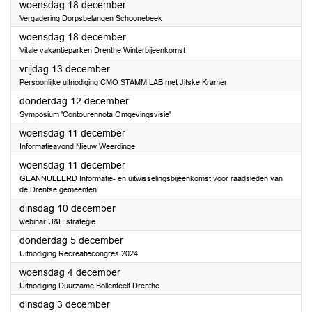
2024
woensdag 18 december
Vergadering Dorpsbelangen Schoonebeek
2024
woensdag 18 december
Vitale vakantieparken Drenthe Winterbijeenkomst
2024
vrijdag 13 december
Persoonlijke uitnodiging CMO STAMM LAB met Jitske Kramer
2024
donderdag 12 december
Symposium 'Contourennota Omgevingsvisie'
2024
woensdag 11 december
Informatieavond Nieuw Weerdinge
2024
woensdag 11 december
GEANNULEERD Informatie- en uitwisselingsbijeenkomst voor raadsleden van
de Drentse gemeenten
2024
dinsdag 10 december
webinar U&H strategie
2024
donderdag 5 december
Uitnodiging Recreatiecongres 2024
2024
woensdag 4 december
Uitnodiging Duurzame Bollenteelt Drenthe
2024
dinsdag 3 december