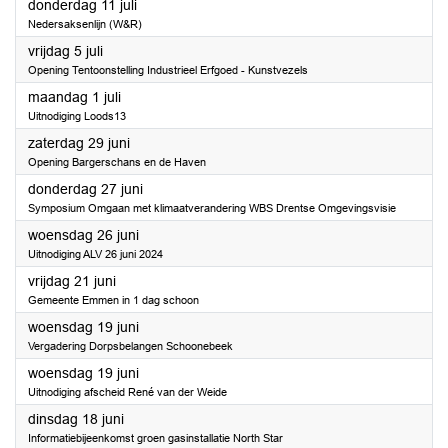
2024
donderdag 11 juli
Nedersaksenlijn (W&R)
2024
vrijdag 5 juli
Opening Tentoonstelling Industrieel Erfgoed - Kunstvezels
2024
maandag 1 juli
Uitnodiging Loods13
2024
zaterdag 29 juni
Opening Bargerschans en de Haven
2024
donderdag 27 juni
Symposium Omgaan met klimaatverandering WBS Drentse Omgevingsvisie
2024
woensdag 26 juni
Uitnodiging ALV 26 juni 2024
2024
vrijdag 21 juni
Gemeente Emmen in 1 dag schoon
2024
woensdag 19 juni
Vergadering Dorpsbelangen Schoonebeek
2024
woensdag 19 juni
Uitnodiging afscheid René van der Weide
2024
dinsdag 18 juni
Informatiebijeenkomst groen gasinstallatie North Star