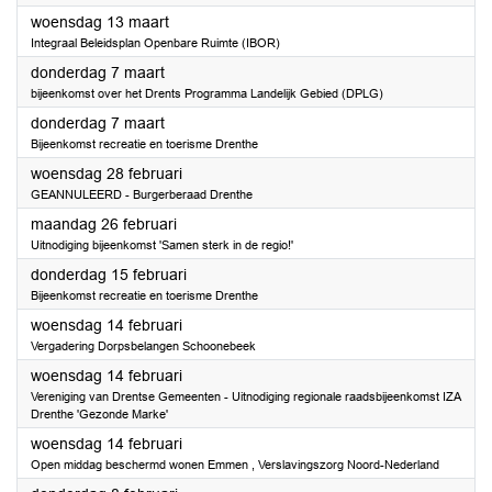
2024
woensdag 13 maart
Integraal Beleidsplan Openbare Ruimte (IBOR)
2024
donderdag 7 maart
bijeenkomst over het Drents Programma Landelijk Gebied (DPLG)
2024
donderdag 7 maart
Bijeenkomst recreatie en toerisme Drenthe
2024
woensdag 28 februari
GEANNULEERD - Burgerberaad Drenthe
2024
maandag 26 februari
Uitnodiging bijeenkomst 'Samen sterk in de regio!'
2024
donderdag 15 februari
Bijeenkomst recreatie en toerisme Drenthe
2024
woensdag 14 februari
Vergadering Dorpsbelangen Schoonebeek
2024
woensdag 14 februari
Vereniging van Drentse Gemeenten - Uitnodiging regionale raadsbijeenkomst IZA
Drenthe 'Gezonde Marke'
2024
woensdag 14 februari
Open middag beschermd wonen Emmen , Verslavingszorg Noord-Nederland