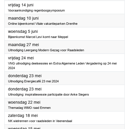
2024
vrijdag 14 juni
Vooraankondiging regenboogsymposium
2024
maandag 10 juni
Online bijeenkomst Vitale vakantieparken Drenthe
2024
woensdag 5 juni
Bijeenkomst Marcel Levi komt naar Meppel
2024
maandag 27 mei
Uitnodiging Leergang Modern Gezag voor Raadsleden
2024
vrijdag 24 mei
VNG uitnodiging deelsessies en Extra Algemene Leden Vergadering op 24 mei
2024
2024
donderdag 23 mei
Uitnodiging Energiecafé 23 mei 2024
2024
donderdag 23 mei
Uitnodiging: inspiratiesessie participatie door Anke Siegers
2024
woensdag 22 mei
Themadag WMO raad Emmen
2024
zaterdag 18 mei
NK wielrennen voor raadsleden in Veenendaal
2024
woensdag 15 mei