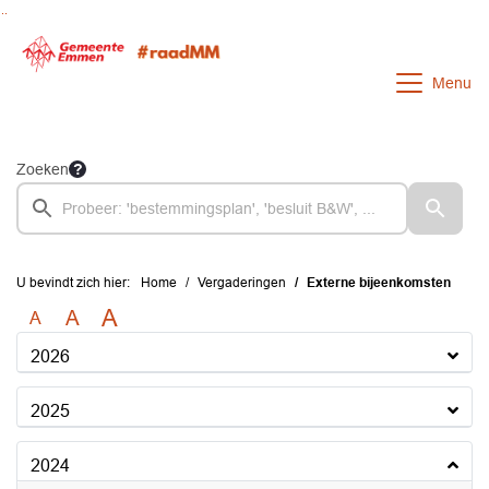
Ga naar de inhoud van deze pagina
Ga naar het zoeken
Ga naar het menu
Menu
Zoeken
U bevindt zich hier:
Home
Vergaderingen
Externe bijeenkomsten
A
A
A
2026
2025
2024