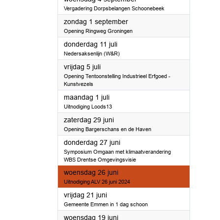
Vergadering Dorpsbelangen Schoonebeek
2024
zondag 1 september
Opening Ringweg Groningen
2024
donderdag 11 juli
Nedersaksenlijn (W&R)
2024
vrijdag 5 juli
Opening Tentoonstelling Industrieel Erfgoed -
Kunstvezels
2024
maandag 1 juli
Uitnodiging Loods13
2024
zaterdag 29 juni
Opening Bargerschans en de Haven
2024
donderdag 27 juni
Symposium Omgaan met klimaatverandering
WBS Drentse Omgevingsvisie
2024
woensdag 26 juni
Uitnodiging ALV 26 juni 2024
2024
vrijdag 21 juni
Gemeente Emmen in 1 dag schoon
2024
woensdag 19 juni