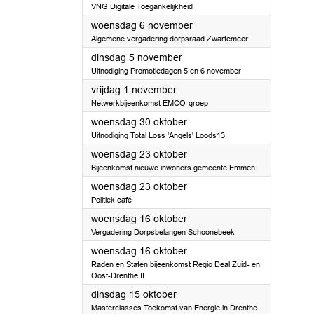
VNG Digitale Toegankelijkheid
2024
woensdag 6 november
Algemene vergadering dorpsraad Zwartemeer
2024
dinsdag 5 november
Uitnodiging Promotiedagen 5 en 6 november
2024
vrijdag 1 november
Netwerkbijeenkomst EMCO-groep
2024
woensdag 30 oktober
Uitnodiging Total Loss 'Angels' Loods13
2024
woensdag 23 oktober
Bijeenkomst nieuwe inwoners gemeente Emmen
2024
woensdag 23 oktober
Politiek café
2024
woensdag 16 oktober
Vergadering Dorpsbelangen Schoonebeek
2024
woensdag 16 oktober
Raden en Staten bijeenkomst Regio Deal Zuid- en
Oost-Drenthe II
2024
dinsdag 15 oktober
Masterclasses Toekomst van Energie in Drenthe