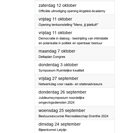
2024
zaterdag 12 oktober
Officiële uitnodiging opening Angelslo Academy
2024
vrijdag 11 oktober
Opening tentoonstelling "Mens, jij ijdeltuit!"
2024
vrijdag 11 oktober
Democratie in dialoog - bestrijding van intimidatie
en polarisatie in politiek en openbaar bestuur
2024
maandag 7 oktober
Deltaplan Congres
2024
donderdag 3 oktober
Symposium Ruimtelijke kwaliteit
2024
vrijdag 27 september
Netwerkdag voor raads- en statenadviseurs
2024
donderdag 26 september
Jubileumsymposium noordelijke
omgevingsdiensten 2024
2024
woensdag 25 september
Bestuursexcursie Recreatieschap Drenthe 2024
2024
dinsdag 24 september
Bijeenkomst Lelylijn