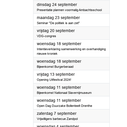
2024
dinsdag 24 september
Presentatie plannen voormalig Ambachtsschool
2024
maandag 23 september
Seminar "De politiek is aan zet"
2024
vrijdag 20 september
VDG-congres
2024
woensdag 18 september
Intentieverklaring samenwerking en overhandiging
nieuwe kroniek
2024
woensdag 18 september
Bijeenkomst Burgerberaad
2024
vrijdag 13 september
Opening Uitfestival 2024!
2024
woensdag 11 september
Bijeenkomst Nationaal Slavernijmuseum
2024
woensdag 11 september
Open Dag Duurzake Bollenteelt Drenthe
2024
zaterdag 7 september
Vrijwilligers barbecue Zandpol
2024
woensdag 4 september