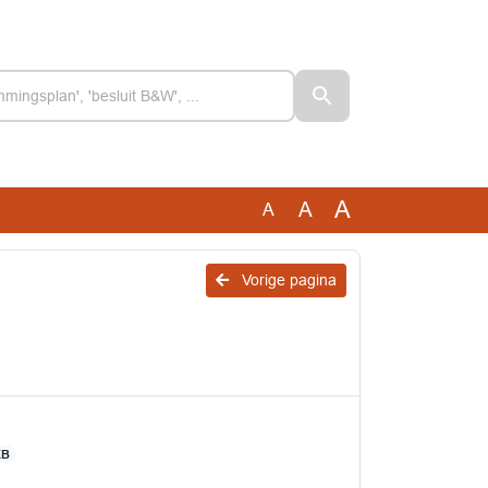
A
A
A
Vorige pagina
KB