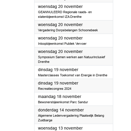
2024
woensdag 20 november
GEANNULEERD Regionale raads- en
statenbijeenkomst IZA Drenthe
2024
woensdag 20 november
Vergadering Dorpsbelangen Schoonebeek
2024
woensdag 20 november
Inloopbijeenkomst Publiek Vervoer
2024
woensdag 20 november
Symposium Samen werken aan Natuurinclusief
Drenthe
2024
dinsdag 19 november
Masterclasses Toekomst van Energie in Drenthe
2024
dinsdag 19 november
Recreatiecongres 2024
2024
maandag 18 november
Bewonersbijeenkomst Parc Sandur
2024
donderdag 14 november
Algemene Ledenvergadering Plaatselijk Belang
Zuidbarge
2024
woensdag 13 november