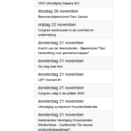
VNG Uitnodiging Najaars ALV
2024
dinsdag 26 november
Bewonersbijeenkomst Parc Sandur
2024
vrijdag 22 november
Congres wantrouwen in de overheid en
ondermijning
2024
donderdag 21 november
Kracht van de Veenkoloniën - Bijeenkomst "Een
handreiking voor gemeenschappen"
2024
donderdag 21 november
Op weg naar Ane
2024
donderdag 21 november
LEF! moment #1
2024
donderdag 21 november
Congres veilig in de politiek 2024
2024
donderdag 21 november
Uitnodiging symposium Huurdersfederatie
2024
donderdag 21 november
Nederlandse Vereniging Omwonenden
Windturbines - Conferentie "De nieuwe
windturbinebepalingen"