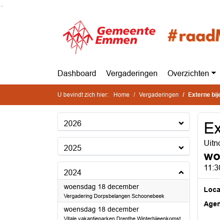
Ga naar de inhoud van deze pagina
Ga naar het zoeken
Ga naar het menu
Dashboard
Vergaderingen
Overzichten
U bevindt zich hier:
Home
Vergaderingen
Externe bi
2026
Ex
Uitn
2025
wo
11:3
2024
2024
woensdag 18 december
Loca
Vergadering Dorpsbelangen Schoonebeek
Age
2024
woensdag 18 december
Vitale vakantieparken Drenthe Winterbijeenkomst