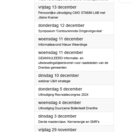
2024
vrijdag 13 december
Persoonlijke uitnodiging CMO STAMM LAB met
Jitske Kramer
2024
donderdag 12 december
Symposium 'Contourennota Omgevingsvisie'
2024
woensdag 11 december
Informatieavond Nieuw Weerdinge
2024
woensdag 11 december
GEANNULEERD Informatie- en
uitwisselingsbijeenkomst voor raadsleden van de
Drentse gemeenten
2024
dinsdag 10 december
webinar U&H strategie
2024
donderdag 5 december
Uitnodiging Recreatiecongres 2024
2024
woensdag 4 december
Uitnodiging Duurzame Bollenteelt Drenthe
2024
dinsdag 3 december
Derde masterclass: Kernenergie en SMR's
2024
vrijdag 29 november