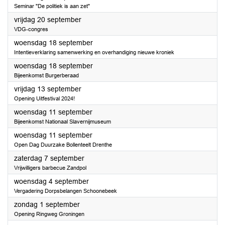
Seminar "De politiek is aan zet"
2024
vrijdag 20 september
VDG-congres
2024
woensdag 18 september
Intentieverklaring samenwerking en overhandiging nieuwe kroniek
2024
woensdag 18 september
Bijeenkomst Burgerberaad
2024
vrijdag 13 september
Opening Uitfestival 2024!
2024
woensdag 11 september
Bijeenkomst Nationaal Slavernijmuseum
2024
woensdag 11 september
Open Dag Duurzake Bollenteelt Drenthe
2024
zaterdag 7 september
Vrijwilligers barbecue Zandpol
2024
woensdag 4 september
Vergadering Dorpsbelangen Schoonebeek
2024
zondag 1 september
Opening Ringweg Groningen