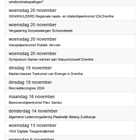
windturbinebepalingen"
2024
woensdag 20 november
GEANNULEERD Regionale raads- en statenbijeenkomst IZA Drenthe
2024
woensdag 20 november
Vergadering Dorpsbelangen Schoonebeek
2024
woensdag 20 november
Inloopbijeenkomst Publiek Vervoer
2024
woensdag 20 november
Symposium Samen werken aan Natuurinclusief Drenthe
2024
dinsdag 19 november
Masterclasses Toekomst van Energie in Drenthe
2024
dinsdag 19 november
Recreatiecongres 2024
2024
maandag 18 november
Bewonersbijeenkomst Parc Sandur
2024
donderdag 14 november
Algemene Ledenvergadering Plaatselijk Belang Zuidbarge
2024
woensdag 13 november
VNG Digitale Toegankelijkheid
2024
woensdag 6 november