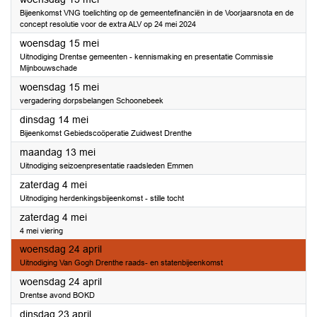
Bijeenkomst VNG toelichting op de gemeentefinanciën in de Voorjaarsnota en de
concept resolutie voor de extra ALV op 24 mei 2024
2024
woensdag 15 mei
Uitnodiging Drentse gemeenten - kennismaking en presentatie Commissie
Mijnbouwschade
2024
woensdag 15 mei
vergadering dorpsbelangen Schoonebeek
2024
dinsdag 14 mei
Bijeenkomst Gebiedscoöperatie Zuidwest Drenthe
2024
maandag 13 mei
Uitnodiging seizoenpresentatie raadsleden Emmen
2024
zaterdag 4 mei
Uitnodiging herdenkingsbijeenkomst - stille tocht
2024
zaterdag 4 mei
4 mei viering
2024
woensdag 24 april
Uitnodiging Van Gogh Drenthe raads- en statenbijeenkomst
2024
woensdag 24 april
Drentse avond BOKD
2024
dinsdag 23 april