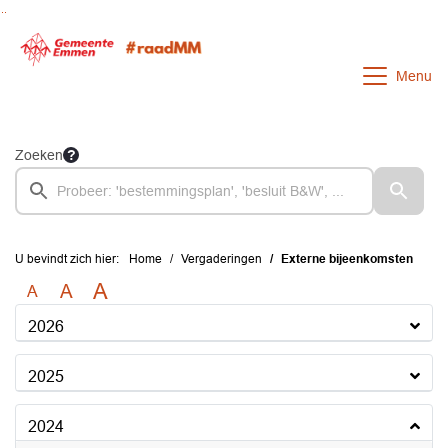
Ga naar de inhoud van deze pagina
Ga naar het zoeken
Ga naar het menu
Menu
Zoeken
U bevindt zich hier:
Home
Vergaderingen
Externe bijeenkomsten
A
A
A
2026
2025
2024