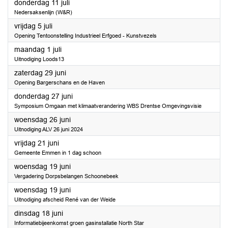
2024
donderdag 11 juli
Nedersaksenlijn (W&R)
2024
vrijdag 5 juli
Opening Tentoonstelling Industrieel Erfgoed - Kunstvezels
2024
maandag 1 juli
Uitnodiging Loods13
2024
zaterdag 29 juni
Opening Bargerschans en de Haven
2024
donderdag 27 juni
Symposium Omgaan met klimaatverandering WBS Drentse Omgevingsvisie
2024
woensdag 26 juni
Uitnodiging ALV 26 juni 2024
2024
vrijdag 21 juni
Gemeente Emmen in 1 dag schoon
2024
woensdag 19 juni
Vergadering Dorpsbelangen Schoonebeek
2024
woensdag 19 juni
Uitnodiging afscheid René van der Weide
2024
dinsdag 18 juni
Informatiebijeenkomst groen gasinstallatie North Star