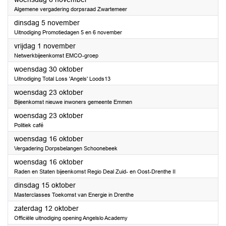
Algemene vergadering dorpsraad Zwartemeer
2024
dinsdag 5 november
Uitnodiging Promotiedagen 5 en 6 november
2024
vrijdag 1 november
Netwerkbijeenkomst EMCO-groep
2024
woensdag 30 oktober
Uitnodiging Total Loss 'Angels' Loods13
2024
woensdag 23 oktober
Bijeenkomst nieuwe inwoners gemeente Emmen
2024
woensdag 23 oktober
Politiek café
2024
woensdag 16 oktober
Vergadering Dorpsbelangen Schoonebeek
2024
woensdag 16 oktober
Raden en Staten bijeenkomst Regio Deal Zuid- en Oost-Drenthe II
2024
dinsdag 15 oktober
Masterclasses Toekomst van Energie in Drenthe
2024
zaterdag 12 oktober
Officiële uitnodiging opening Angelslo Academy