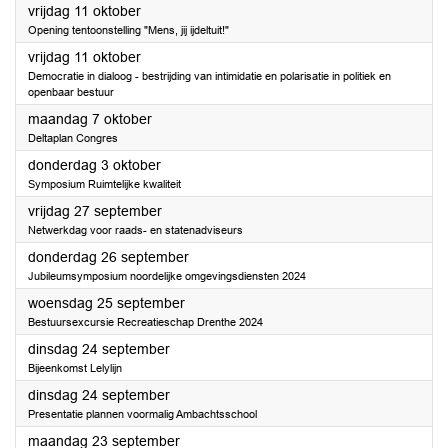
2024
vrijdag 11 oktober
Opening tentoonstelling "Mens, jij ijdeltuit!"
2024
vrijdag 11 oktober
Democratie in dialoog - bestrijding van intimidatie en polarisatie in politiek en
openbaar bestuur
2024
maandag 7 oktober
Deltaplan Congres
2024
donderdag 3 oktober
Symposium Ruimtelijke kwaliteit
2024
vrijdag 27 september
Netwerkdag voor raads- en statenadviseurs
2024
donderdag 26 september
Jubileumsymposium noordelijke omgevingsdiensten 2024
2024
woensdag 25 september
Bestuursexcursie Recreatieschap Drenthe 2024
2024
dinsdag 24 september
Bijeenkomst Lelylijn
2024
dinsdag 24 september
Presentatie plannen voormalig Ambachtsschool
2024
maandag 23 september