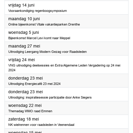
2024
vrijdag 14 juni
Vooraankondiging regenboogsymposium
2024
maandag 10 juni
Online bijeenkomst Vitale vakantieparken Drenthe
2024
woensdag 5 juni
Bijeenkomst Marcel Levi komt naar Meppel
2024
maandag 27 mei
Uitnodiging Leergang Modern Gezag voor Raadsleden
2024
vrijdag 24 mei
VNG uitnodiging deelsessies en Extra Algemene Leden Vergadering op 24 mei
2024
2024
donderdag 23 mei
Uitnodiging Energiecafé 23 mei 2024
2024
donderdag 23 mei
Uitnodiging: inspiratiesessie participatie door Anke Siegers
2024
woensdag 22 mei
Themadag WMO raad Emmen
2024
zaterdag 18 mei
NK wielrennen voor raadsleden in Veenendaal
2024
woensdag 15 mei