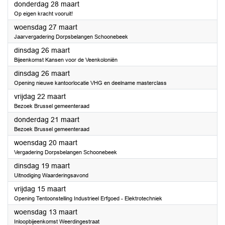
2024
donderdag 28 maart
Op eigen kracht vooruit!
2024
woensdag 27 maart
Jaarvergadering Dorpsbelangen Schoonebeek
2024
dinsdag 26 maart
Bijeenkomst Kansen voor de Veenkoloniën
2024
dinsdag 26 maart
Opening nieuwe kantoorlocatie VHG en deelname masterclass
2024
vrijdag 22 maart
Bezoek Brussel gemeenteraad
2024
donderdag 21 maart
Bezoek Brussel gemeenteraad
2024
woensdag 20 maart
Vergadering Dorpsbelangen Schoonebeek
2024
dinsdag 19 maart
Uitnodiging Waarderingsavond
2024
vrijdag 15 maart
Opening Tentoonstelling Industrieel Erfgoed - Elektrotechniek
2024
woensdag 13 maart
Inloopbijeenkomst Weerdingestraat