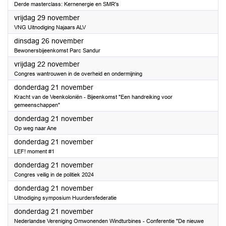
Derde masterclass: Kernenergie en SMR's
2024
vrijdag 29 november
VNG Uitnodiging Najaars ALV
2024
dinsdag 26 november
Bewonersbijeenkomst Parc Sandur
2024
vrijdag 22 november
Congres wantrouwen in de overheid en ondermijning
2024
donderdag 21 november
Kracht van de Veenkoloniën - Bijeenkomst "Een handreiking voor
gemeenschappen"
2024
donderdag 21 november
Op weg naar Ane
2024
donderdag 21 november
LEF! moment #1
2024
donderdag 21 november
Congres veilig in de politiek 2024
2024
donderdag 21 november
Uitnodiging symposium Huurdersfederatie
2024
donderdag 21 november
Nederlandse Vereniging Omwonenden Windturbines - Conferentie "De nieuwe