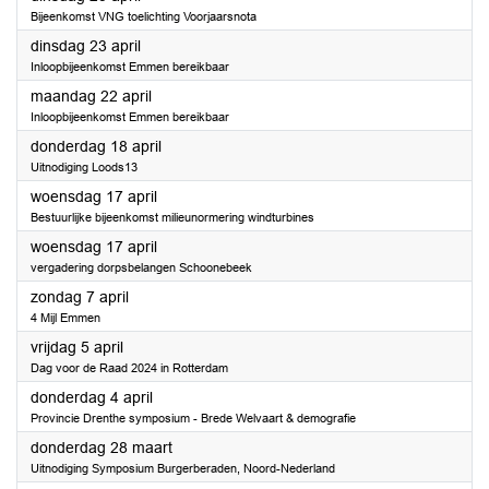
Bijeenkomst VNG toelichting Voorjaarsnota
2024
dinsdag 23 april
Inloopbijeenkomst Emmen bereikbaar
2024
maandag 22 april
Inloopbijeenkomst Emmen bereikbaar
2024
donderdag 18 april
Uitnodiging Loods13
2024
woensdag 17 april
Bestuurlijke bijeenkomst milieunormering windturbines
2024
woensdag 17 april
vergadering dorpsbelangen Schoonebeek
2024
zondag 7 april
4 Mijl Emmen
2024
vrijdag 5 april
Dag voor de Raad 2024 in Rotterdam
2024
donderdag 4 april
Provincie Drenthe symposium - Brede Welvaart & demografie
2024
donderdag 28 maart
Uitnodiging Symposium Burgerberaden, Noord-Nederland