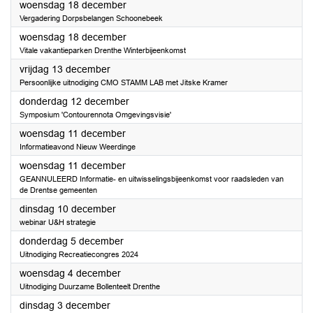
2024
woensdag 18 december
Vergadering Dorpsbelangen Schoonebeek
2024
woensdag 18 december
Vitale vakantieparken Drenthe Winterbijeenkomst
2024
vrijdag 13 december
Persoonlijke uitnodiging CMO STAMM LAB met Jitske Kramer
2024
donderdag 12 december
Symposium 'Contourennota Omgevingsvisie'
2024
woensdag 11 december
Informatieavond Nieuw Weerdinge
2024
woensdag 11 december
GEANNULEERD Informatie- en uitwisselingsbijeenkomst voor raadsleden van
de Drentse gemeenten
2024
dinsdag 10 december
webinar U&H strategie
2024
donderdag 5 december
Uitnodiging Recreatiecongres 2024
2024
woensdag 4 december
Uitnodiging Duurzame Bollenteelt Drenthe
2024
dinsdag 3 december