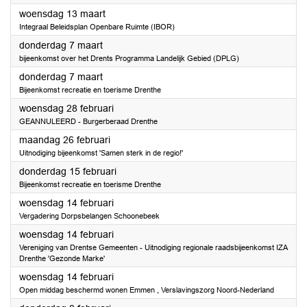
2024
woensdag 13 maart
Integraal Beleidsplan Openbare Ruimte (IBOR)
2024
donderdag 7 maart
bijeenkomst over het Drents Programma Landelijk Gebied (DPLG)
2024
donderdag 7 maart
Bijeenkomst recreatie en toerisme Drenthe
2024
woensdag 28 februari
GEANNULEERD - Burgerberaad Drenthe
2024
maandag 26 februari
Uitnodiging bijeenkomst 'Samen sterk in de regio!'
2024
donderdag 15 februari
Bijeenkomst recreatie en toerisme Drenthe
2024
woensdag 14 februari
Vergadering Dorpsbelangen Schoonebeek
2024
woensdag 14 februari
Vereniging van Drentse Gemeenten - Uitnodiging regionale raadsbijeenkomst IZA
Drenthe 'Gezonde Marke'
2024
woensdag 14 februari
Open middag beschermd wonen Emmen , Verslavingszorg Noord-Nederland