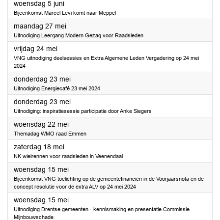
2024
woensdag 5 juni
Bijeenkomst Marcel Levi komt naar Meppel
2024
maandag 27 mei
Uitnodiging Leergang Modern Gezag voor Raadsleden
2024
vrijdag 24 mei
VNG uitnodiging deelsessies en Extra Algemene Leden Vergadering op 24 mei
2024
2024
donderdag 23 mei
Uitnodiging Energiecafé 23 mei 2024
2024
donderdag 23 mei
Uitnodiging: inspiratiesessie participatie door Anke Siegers
2024
woensdag 22 mei
Themadag WMO raad Emmen
2024
zaterdag 18 mei
NK wielrennen voor raadsleden in Veenendaal
2024
woensdag 15 mei
Bijeenkomst VNG toelichting op de gemeentefinanciën in de Voorjaarsnota en de
concept resolutie voor de extra ALV op 24 mei 2024
2024
woensdag 15 mei
Uitnodiging Drentse gemeenten - kennismaking en presentatie Commissie
Mijnbouwschade