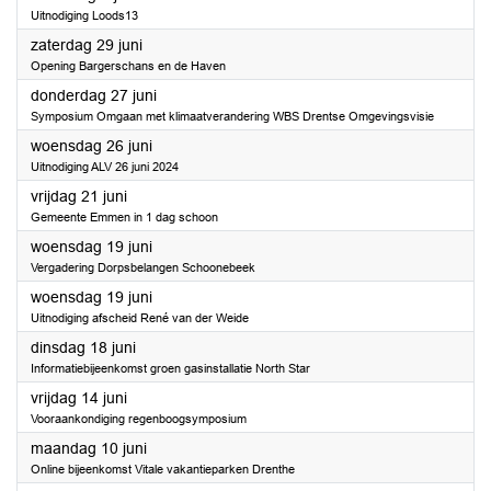
Uitnodiging Loods13
2024
zaterdag 29 juni
Opening Bargerschans en de Haven
2024
donderdag 27 juni
Symposium Omgaan met klimaatverandering WBS Drentse Omgevingsvisie
2024
woensdag 26 juni
Uitnodiging ALV 26 juni 2024
2024
vrijdag 21 juni
Gemeente Emmen in 1 dag schoon
2024
woensdag 19 juni
Vergadering Dorpsbelangen Schoonebeek
2024
woensdag 19 juni
Uitnodiging afscheid René van der Weide
2024
dinsdag 18 juni
Informatiebijeenkomst groen gasinstallatie North Star
2024
vrijdag 14 juni
Vooraankondiging regenboogsymposium
2024
maandag 10 juni
Online bijeenkomst Vitale vakantieparken Drenthe