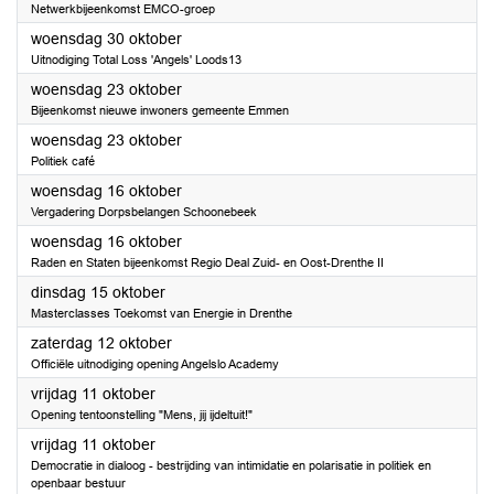
Netwerkbijeenkomst EMCO-groep
2024
woensdag 30 oktober
Uitnodiging Total Loss 'Angels' Loods13
2024
woensdag 23 oktober
Bijeenkomst nieuwe inwoners gemeente Emmen
2024
woensdag 23 oktober
Politiek café
2024
woensdag 16 oktober
Vergadering Dorpsbelangen Schoonebeek
2024
woensdag 16 oktober
Raden en Staten bijeenkomst Regio Deal Zuid- en Oost-Drenthe II
2024
dinsdag 15 oktober
Masterclasses Toekomst van Energie in Drenthe
2024
zaterdag 12 oktober
Officiële uitnodiging opening Angelslo Academy
2024
vrijdag 11 oktober
Opening tentoonstelling "Mens, jij ijdeltuit!"
2024
vrijdag 11 oktober
Democratie in dialoog - bestrijding van intimidatie en polarisatie in politiek en
openbaar bestuur