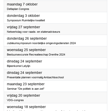
2024
maandag 7 oktober
Deltaplan Congres
2024
donderdag 3 oktober
Symposium Ruimtelijke kwaliteit
2024
vrijdag 27 september
Netwerkdag voor raads- en statenadviseurs
2024
donderdag 26 september
Jubileumsymposium noordelijke omgevingsdiensten 2024
2024
woensdag 25 september
Bestuursexcursie Recreatieschap Drenthe 2024
2024
dinsdag 24 september
Bijeenkomst Lelylijn
2024
dinsdag 24 september
Presentatie plannen voormalig Ambachtsschool
2024
maandag 23 september
Seminar "De politiek is aan zet"
2024
vrijdag 20 september
VDG-congres
2024
woensdag 18 september