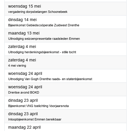
2024
woensdag 15 mei
vergadering dorpsbelangen Schoonebeek
2024
dinsdag 14 mei
Bijeenkomst Gebiedscoöperatie Zuidwest Drenthe
2024
maandag 13 mei
Uitnodiging seizoenpresentatie raadsleden Emmen
2024
zaterdag 4 mei
Uitnodiging herdenkingsbijeenkomst - stille tocht
2024
zaterdag 4 mei
4 mei viering
2024
woensdag 24 april
Uitnodiging Van Gogh Drenthe raads- en statenbijeenkomst
2024
woensdag 24 april
Drentse avond BOKD
2024
dinsdag 23 april
Bijeenkomst VNG toelichting Voorjaarsnota
2024
dinsdag 23 april
Inloopbijeenkomst Emmen bereikbaar
2024
maandag 22 april