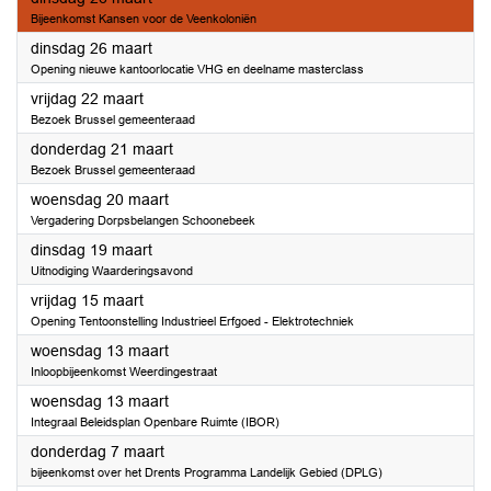
Bijeenkomst Kansen voor de Veenkoloniën
2024
dinsdag 26 maart
Opening nieuwe kantoorlocatie VHG en deelname masterclass
2024
vrijdag 22 maart
Bezoek Brussel gemeenteraad
2024
donderdag 21 maart
Bezoek Brussel gemeenteraad
2024
woensdag 20 maart
Vergadering Dorpsbelangen Schoonebeek
2024
dinsdag 19 maart
Uitnodiging Waarderingsavond
2024
vrijdag 15 maart
Opening Tentoonstelling Industrieel Erfgoed - Elektrotechniek
2024
woensdag 13 maart
Inloopbijeenkomst Weerdingestraat
2024
woensdag 13 maart
Integraal Beleidsplan Openbare Ruimte (IBOR)
2024
donderdag 7 maart
bijeenkomst over het Drents Programma Landelijk Gebied (DPLG)