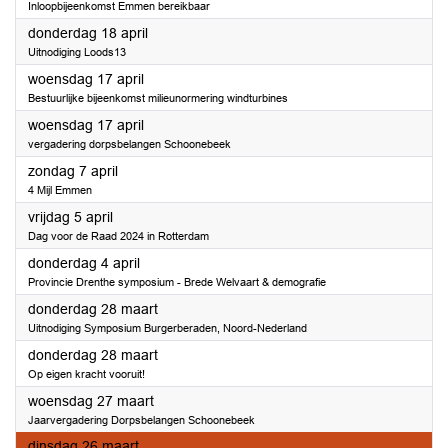
Inloopbijeenkomst Emmen bereikbaar
2024
donderdag 18 april
Uitnodiging Loods13
2024
woensdag 17 april
Bestuurlijke bijeenkomst milieunormering windturbines
2024
woensdag 17 april
vergadering dorpsbelangen Schoonebeek
2024
zondag 7 april
4 Mijl Emmen
2024
vrijdag 5 april
Dag voor de Raad 2024 in Rotterdam
2024
donderdag 4 april
Provincie Drenthe symposium - Brede Welvaart & demografie
2024
donderdag 28 maart
Uitnodiging Symposium Burgerberaden, Noord-Nederland
2024
donderdag 28 maart
Op eigen kracht vooruit!
2024
woensdag 27 maart
Jaarvergadering Dorpsbelangen Schoonebeek
2024
dinsdag 26 maart