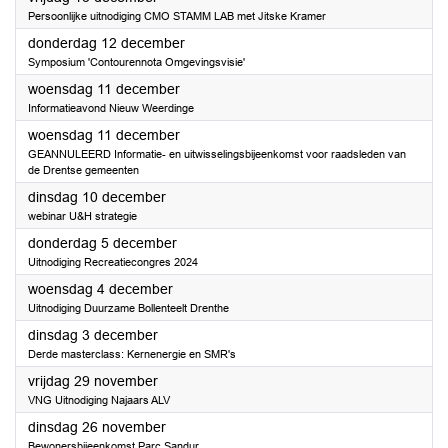
Persoonlijke uitnodiging CMO STAMM LAB met Jitske Kramer
2024
donderdag 12 december
Symposium 'Contourennota Omgevingsvisie'
2024
woensdag 11 december
Informatieavond Nieuw Weerdinge
2024
woensdag 11 december
GEANNULEERD Informatie- en uitwisselingsbijeenkomst voor raadsleden van
de Drentse gemeenten
2024
dinsdag 10 december
webinar U&H strategie
2024
donderdag 5 december
Uitnodiging Recreatiecongres 2024
2024
woensdag 4 december
Uitnodiging Duurzame Bollenteelt Drenthe
2024
dinsdag 3 december
Derde masterclass: Kernenergie en SMR's
2024
vrijdag 29 november
VNG Uitnodiging Najaars ALV
2024
dinsdag 26 november
Bewonersbijeenkomst Parc Sandur