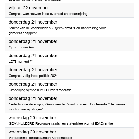
2024
vrijdag 22 november
Congres wantrouwen in de overheid en ondermijning
2024
donderdag 21 november
Kracht van de Veenkoloniën - Bijeenkomst "Een handreiking voor
gemeenschappen"
2024
donderdag 21 november
Op weg naar Ane
2024
donderdag 21 november
LEF! moment #1
2024
donderdag 21 november
Congres veilig in de politiek 2024
2024
donderdag 21 november
Uitnodiging symposium Huurdersfederatie
2024
donderdag 21 november
Nederlandse Vereniging Omwonenden Windturbines - Conferentie "De nieuwe
windturbinebepalingen"
2024
woensdag 20 november
GEANNULEERD Regionale raads- en statenbijeenkomst IZA Drenthe
2024
woensdag 20 november
Vergadering Dorpsbelangen Schoonebeek