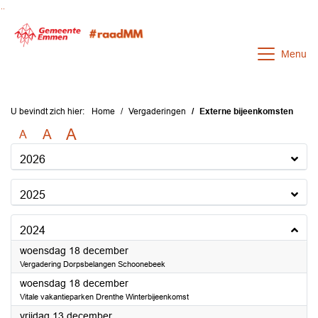
Ga naar de inhoud van deze pagina
Ga naar het zoeken
Ga naar het menu
Menu
U bevindt zich hier:
Home
Vergaderingen
Externe bijeenkomsten
A
A
A
2026
2025
2024
2024
woensdag 18 december
Vergadering Dorpsbelangen Schoonebeek
2024
woensdag 18 december
Vitale vakantieparken Drenthe Winterbijeenkomst
2024
vrijdag 13 december