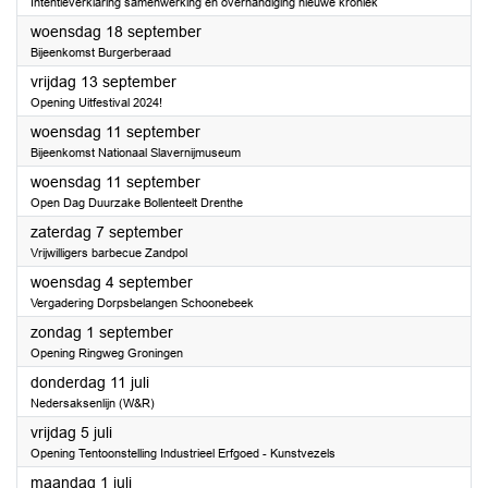
Intentieverklaring samenwerking en overhandiging nieuwe kroniek
2024
woensdag 18 september
Bijeenkomst Burgerberaad
2024
vrijdag 13 september
Opening Uitfestival 2024!
2024
woensdag 11 september
Bijeenkomst Nationaal Slavernijmuseum
2024
woensdag 11 september
Open Dag Duurzake Bollenteelt Drenthe
2024
zaterdag 7 september
Vrijwilligers barbecue Zandpol
2024
woensdag 4 september
Vergadering Dorpsbelangen Schoonebeek
2024
zondag 1 september
Opening Ringweg Groningen
2024
donderdag 11 juli
Nedersaksenlijn (W&R)
2024
vrijdag 5 juli
Opening Tentoonstelling Industrieel Erfgoed - Kunstvezels
2024
maandag 1 juli