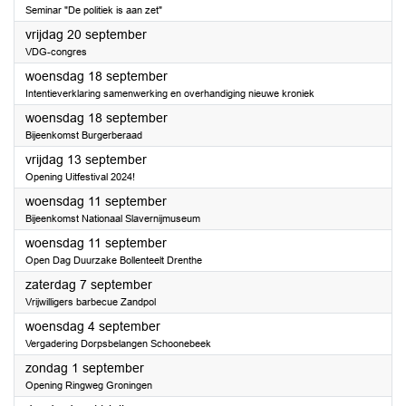
Seminar "De politiek is aan zet"
2024
vrijdag 20 september
VDG-congres
2024
woensdag 18 september
Intentieverklaring samenwerking en overhandiging nieuwe kroniek
2024
woensdag 18 september
Bijeenkomst Burgerberaad
2024
vrijdag 13 september
Opening Uitfestival 2024!
2024
woensdag 11 september
Bijeenkomst Nationaal Slavernijmuseum
2024
woensdag 11 september
Open Dag Duurzake Bollenteelt Drenthe
2024
zaterdag 7 september
Vrijwilligers barbecue Zandpol
2024
woensdag 4 september
Vergadering Dorpsbelangen Schoonebeek
2024
zondag 1 september
Opening Ringweg Groningen