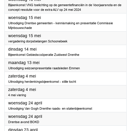
Bijeenkomst VNG toelichting op de gemeentefinanciën in de Voorjaarsnota en de
concept resolutie voor de extra ALV op 24 mei 2024
2024
woensdag 15 mei
Uitnodiging Drentse gemeenten - kennismaking en presentatie Commissie
Mijnbouwschade
2024
woensdag 15 mei
vergadering dorpsbelangen Schoonebeek
2024
dinsdag 14 mei
Bijeenkomst Gebiedscoöperatie Zuidwest Drenthe
2024
maandag 13 mei
Uitnodiging seizoenpresentatie raadsleden Emmen
2024
zaterdag 4 mei
Uitnodiging herdenkingsbijeenkomst - stille tocht
2024
zaterdag 4 mei
4 mei viering
2024
woensdag 24 april
Uitnodiging Van Gogh Drenthe raads- en statenbijeenkomst
2024
woensdag 24 april
Drentse avond BOKD
2024
dinsdag 23 april