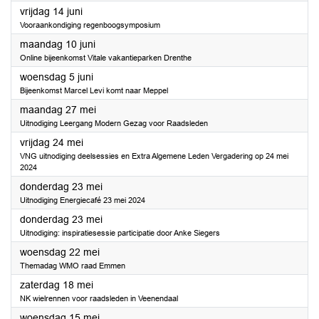
2024
vrijdag 14 juni
Vooraankondiging regenboogsymposium
2024
maandag 10 juni
Online bijeenkomst Vitale vakantieparken Drenthe
2024
woensdag 5 juni
Bijeenkomst Marcel Levi komt naar Meppel
2024
maandag 27 mei
Uitnodiging Leergang Modern Gezag voor Raadsleden
2024
vrijdag 24 mei
VNG uitnodiging deelsessies en Extra Algemene Leden Vergadering op 24 mei
2024
2024
donderdag 23 mei
Uitnodiging Energiecafé 23 mei 2024
2024
donderdag 23 mei
Uitnodiging: inspiratiesessie participatie door Anke Siegers
2024
woensdag 22 mei
Themadag WMO raad Emmen
2024
zaterdag 18 mei
NK wielrennen voor raadsleden in Veenendaal
2024
woensdag 15 mei