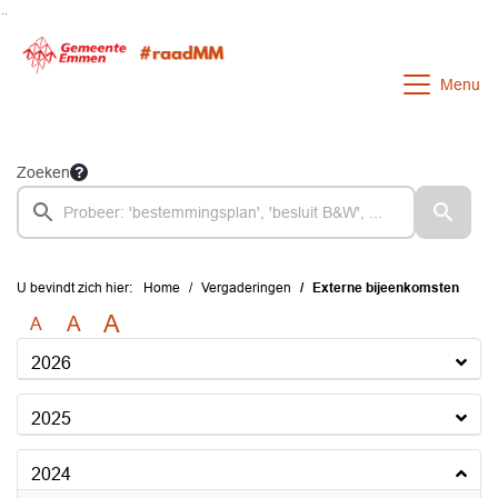
Ga naar de inhoud van deze pagina
Ga naar het zoeken
Ga naar het menu
Menu
Zoeken
U bevindt zich hier:
Home
Vergaderingen
Externe bijeenkomsten
A
A
A
2026
2025
2024