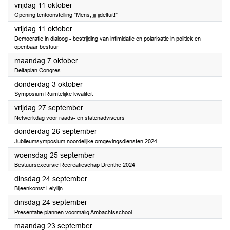
2024
vrijdag 11 oktober
Opening tentoonstelling "Mens, jij ijdeltuit!"
2024
vrijdag 11 oktober
Democratie in dialoog - bestrijding van intimidatie en polarisatie in politiek en
openbaar bestuur
2024
maandag 7 oktober
Deltaplan Congres
2024
donderdag 3 oktober
Symposium Ruimtelijke kwaliteit
2024
vrijdag 27 september
Netwerkdag voor raads- en statenadviseurs
2024
donderdag 26 september
Jubileumsymposium noordelijke omgevingsdiensten 2024
2024
woensdag 25 september
Bestuursexcursie Recreatieschap Drenthe 2024
2024
dinsdag 24 september
Bijeenkomst Lelylijn
2024
dinsdag 24 september
Presentatie plannen voormalig Ambachtsschool
2024
maandag 23 september