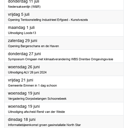
2024
donderdag 11 juli
Nedersaksenlijn (W&R)
2024
vrijdag 5 juli
Opening Tentoonstelling Industrieel Erfgoed - Kunstvezels
2024
maandag 1 juli
Uitnodiging Loods13
2024
zaterdag 29 juni
Opening Bargerschans en de Haven
2024
donderdag 27 juni
Symposium Omgaan met klimaatverandering WBS Drentse Omgevingsvisie
2024
woensdag 26 juni
Uitnodiging ALV 26 juni 2024
2024
vrijdag 21 juni
Gemeente Emmen in 1 dag schoon
2024
woensdag 19 juni
Vergadering Dorpsbelangen Schoonebeek
2024
woensdag 19 juni
Uitnodiging afscheid René van der Weide
2024
dinsdag 18 juni
Informatiebijeenkomst groen gasinstallatie North Star