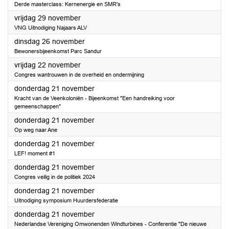
Derde masterclass: Kernenergie en SMR's
2024
vrijdag 29 november
VNG Uitnodiging Najaars ALV
2024
dinsdag 26 november
Bewonersbijeenkomst Parc Sandur
2024
vrijdag 22 november
Congres wantrouwen in de overheid en ondermijning
2024
donderdag 21 november
Kracht van de Veenkoloniën - Bijeenkomst "Een handreiking voor
gemeenschappen"
2024
donderdag 21 november
Op weg naar Ane
2024
donderdag 21 november
LEF! moment #1
2024
donderdag 21 november
Congres veilig in de politiek 2024
2024
donderdag 21 november
Uitnodiging symposium Huurdersfederatie
2024
donderdag 21 november
Nederlandse Vereniging Omwonenden Windturbines - Conferentie "De nieuwe