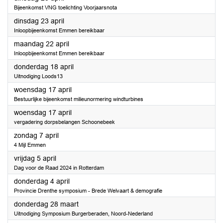
Bijeenkomst VNG toelichting Voorjaarsnota
2024
dinsdag 23 april
Inloopbijeenkomst Emmen bereikbaar
2024
maandag 22 april
Inloopbijeenkomst Emmen bereikbaar
2024
donderdag 18 april
Uitnodiging Loods13
2024
woensdag 17 april
Bestuurlijke bijeenkomst milieunormering windturbines
2024
woensdag 17 april
vergadering dorpsbelangen Schoonebeek
2024
zondag 7 april
4 Mijl Emmen
2024
vrijdag 5 april
Dag voor de Raad 2024 in Rotterdam
2024
donderdag 4 april
Provincie Drenthe symposium - Brede Welvaart & demografie
2024
donderdag 28 maart
Uitnodiging Symposium Burgerberaden, Noord-Nederland