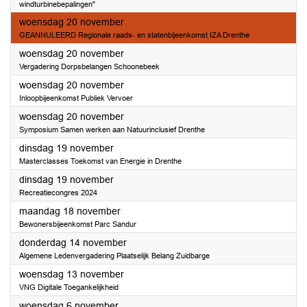
windturbinebepalingen"
2024
woensdag 20 november
GEANNULEERD Regionale raads- en statenbijeenkomst IZA Drenthe
2024
woensdag 20 november
Vergadering Dorpsbelangen Schoonebeek
2024
woensdag 20 november
Inloopbijeenkomst Publiek Vervoer
2024
woensdag 20 november
Symposium Samen werken aan Natuurinclusief Drenthe
2024
dinsdag 19 november
Masterclasses Toekomst van Energie in Drenthe
2024
dinsdag 19 november
Recreatiecongres 2024
2024
maandag 18 november
Bewonersbijeenkomst Parc Sandur
2024
donderdag 14 november
Algemene Ledenvergadering Plaatselijk Belang Zuidbarge
2024
woensdag 13 november
VNG Digitale Toegankelijkheid
2024
woensdag 6 november