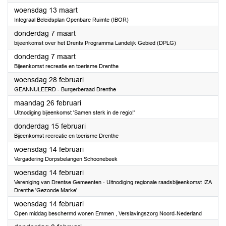
2024
woensdag 13 maart
Integraal Beleidsplan Openbare Ruimte (IBOR)
2024
donderdag 7 maart
bijeenkomst over het Drents Programma Landelijk Gebied (DPLG)
2024
donderdag 7 maart
Bijeenkomst recreatie en toerisme Drenthe
2024
woensdag 28 februari
GEANNULEERD - Burgerberaad Drenthe
2024
maandag 26 februari
Uitnodiging bijeenkomst 'Samen sterk in de regio!'
2024
donderdag 15 februari
Bijeenkomst recreatie en toerisme Drenthe
2024
woensdag 14 februari
Vergadering Dorpsbelangen Schoonebeek
2024
woensdag 14 februari
Vereniging van Drentse Gemeenten - Uitnodiging regionale raadsbijeenkomst IZA
Drenthe 'Gezonde Marke'
2024
woensdag 14 februari
Open middag beschermd wonen Emmen , Verslavingszorg Noord-Nederland