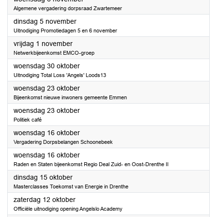
Algemene vergadering dorpsraad Zwartemeer
2024
dinsdag 5 november
Uitnodiging Promotiedagen 5 en 6 november
2024
vrijdag 1 november
Netwerkbijeenkomst EMCO-groep
2024
woensdag 30 oktober
Uitnodiging Total Loss 'Angels' Loods13
2024
woensdag 23 oktober
Bijeenkomst nieuwe inwoners gemeente Emmen
2024
woensdag 23 oktober
Politiek café
2024
woensdag 16 oktober
Vergadering Dorpsbelangen Schoonebeek
2024
woensdag 16 oktober
Raden en Staten bijeenkomst Regio Deal Zuid- en Oost-Drenthe II
2024
dinsdag 15 oktober
Masterclasses Toekomst van Energie in Drenthe
2024
zaterdag 12 oktober
Officiële uitnodiging opening Angelslo Academy