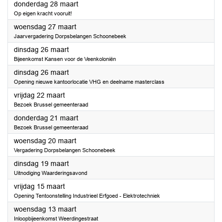
2024
donderdag 28 maart
Op eigen kracht vooruit!
2024
woensdag 27 maart
Jaarvergadering Dorpsbelangen Schoonebeek
2024
dinsdag 26 maart
Bijeenkomst Kansen voor de Veenkoloniën
2024
dinsdag 26 maart
Opening nieuwe kantoorlocatie VHG en deelname masterclass
2024
vrijdag 22 maart
Bezoek Brussel gemeenteraad
2024
donderdag 21 maart
Bezoek Brussel gemeenteraad
2024
woensdag 20 maart
Vergadering Dorpsbelangen Schoonebeek
2024
dinsdag 19 maart
Uitnodiging Waarderingsavond
2024
vrijdag 15 maart
Opening Tentoonstelling Industrieel Erfgoed - Elektrotechniek
2024
woensdag 13 maart
Inloopbijeenkomst Weerdingestraat