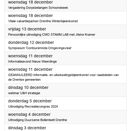
2024
woensdag 18 december
Vergadering Dorpsbelangen Schoonebeek
2024
woensdag 18 december
Vitale vakantieparken Drenthe Winterbijeenkomst
2024
vrijdag 13 december
Persoonlijke uitnodiging CMO STAMM LAB met Jitske Kramer
2024
donderdag 12 december
Symposium 'Contourennota Omgevingsvisie'
2024
woensdag 11 december
Informatieavond Nieuw Weerdinge
2024
woensdag 11 december
GEANNULEERD Informatie- en uitwisselingsbijeenkomst voor raadsleden van
de Drentse gemeenten
2024
dinsdag 10 december
webinar U&H strategie
2024
donderdag 5 december
Uitnodiging Recreatiecongres 2024
2024
woensdag 4 december
Uitnodiging Duurzame Bollenteelt Drenthe
2024
dinsdag 3 december