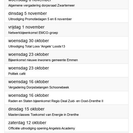
Algemene vergadering dorpsraad Zwartemeer
2024
dinsdag 5 november
Uitnodiging Promotiedagen 5 en 6 november
2024
vrijdag 1 november
Netwerkbijeenkomst EMCO-groep
2024
woensdag 30 oktober
Uitnodiging Total Loss 'Angels' Loods13
2024
woensdag 23 oktober
Bijeenkomst nieuwe inwoners gemeente Emmen
2024
woensdag 23 oktober
Politiek café
2024
woensdag 16 oktober
Vergadering Dorpsbelangen Schoonebeek
2024
woensdag 16 oktober
Raden en Staten bijeenkomst Regio Deal Zuid- en Oost-Drenthe II
2024
dinsdag 15 oktober
Masterclasses Toekomst van Energie in Drenthe
2024
zaterdag 12 oktober
Officiële uitnodiging opening Angelslo Academy