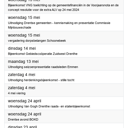
Bijeenkomst VNG toelichting op de gemeentefinanciën in de Voorjaarsnota en de
concept resolutie voor de extra ALV op 24 mei 2024
2024
woensdag 15 mei
Uitnodiging Drentse gemeenten - kennismaking en presentatie Commissie
Mijnbouwschade
2024
woensdag 15 mei
vergadering dorpsbelangen Schoonebeek
2024
dinsdag 14 mei
Bijeenkomst Gebiedscoöperatie Zuidwest Drenthe
2024
maandag 13 mei
Uitnodiging seizoenpresentatie raadsleden Emmen
2024
zaterdag 4 mei
Uitnodiging herdenkingsbijeenkomst - stille tocht
2024
zaterdag 4 mei
4 mei viering
2024
woensdag 24 april
Uitnodiging Van Gogh Drenthe raads- en statenbijeenkomst
2024
woensdag 24 april
Drentse avond BOKD
2024
dinsdag 23 april