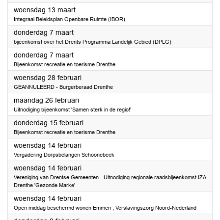
2024
woensdag 13 maart
Integraal Beleidsplan Openbare Ruimte (IBOR)
2024
donderdag 7 maart
bijeenkomst over het Drents Programma Landelijk Gebied (DPLG)
2024
donderdag 7 maart
Bijeenkomst recreatie en toerisme Drenthe
2024
woensdag 28 februari
GEANNULEERD - Burgerberaad Drenthe
2024
maandag 26 februari
Uitnodiging bijeenkomst 'Samen sterk in de regio!'
2024
donderdag 15 februari
Bijeenkomst recreatie en toerisme Drenthe
2024
woensdag 14 februari
Vergadering Dorpsbelangen Schoonebeek
2024
woensdag 14 februari
Vereniging van Drentse Gemeenten - Uitnodiging regionale raadsbijeenkomst IZA
Drenthe 'Gezonde Marke'
2024
woensdag 14 februari
Open middag beschermd wonen Emmen , Verslavingszorg Noord-Nederland