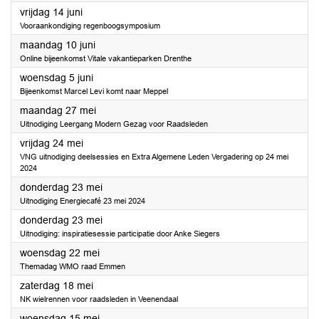
2024
vrijdag 14 juni
Vooraankondiging regenboogsymposium
2024
maandag 10 juni
Online bijeenkomst Vitale vakantieparken Drenthe
2024
woensdag 5 juni
Bijeenkomst Marcel Levi komt naar Meppel
2024
maandag 27 mei
Uitnodiging Leergang Modern Gezag voor Raadsleden
2024
vrijdag 24 mei
VNG uitnodiging deelsessies en Extra Algemene Leden Vergadering op 24 mei
2024
2024
donderdag 23 mei
Uitnodiging Energiecafé 23 mei 2024
2024
donderdag 23 mei
Uitnodiging: inspiratiesessie participatie door Anke Siegers
2024
woensdag 22 mei
Themadag WMO raad Emmen
2024
zaterdag 18 mei
NK wielrennen voor raadsleden in Veenendaal
2024
woensdag 15 mei