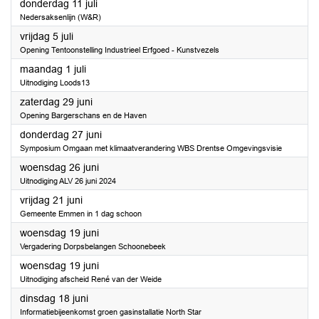
2024
donderdag 11 juli
Nedersaksenlijn (W&R)
2024
vrijdag 5 juli
Opening Tentoonstelling Industrieel Erfgoed - Kunstvezels
2024
maandag 1 juli
Uitnodiging Loods13
2024
zaterdag 29 juni
Opening Bargerschans en de Haven
2024
donderdag 27 juni
Symposium Omgaan met klimaatverandering WBS Drentse Omgevingsvisie
2024
woensdag 26 juni
Uitnodiging ALV 26 juni 2024
2024
vrijdag 21 juni
Gemeente Emmen in 1 dag schoon
2024
woensdag 19 juni
Vergadering Dorpsbelangen Schoonebeek
2024
woensdag 19 juni
Uitnodiging afscheid René van der Weide
2024
dinsdag 18 juni
Informatiebijeenkomst groen gasinstallatie North Star