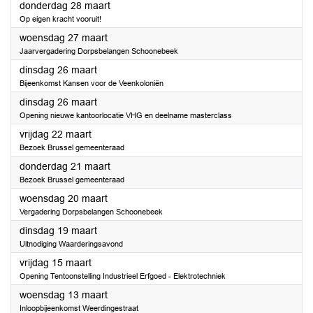
2024
donderdag 28 maart
Op eigen kracht vooruit!
2024
woensdag 27 maart
Jaarvergadering Dorpsbelangen Schoonebeek
2024
dinsdag 26 maart
Bijeenkomst Kansen voor de Veenkoloniën
2024
dinsdag 26 maart
Opening nieuwe kantoorlocatie VHG en deelname masterclass
2024
vrijdag 22 maart
Bezoek Brussel gemeenteraad
2024
donderdag 21 maart
Bezoek Brussel gemeenteraad
2024
woensdag 20 maart
Vergadering Dorpsbelangen Schoonebeek
2024
dinsdag 19 maart
Uitnodiging Waarderingsavond
2024
vrijdag 15 maart
Opening Tentoonstelling Industrieel Erfgoed - Elektrotechniek
2024
woensdag 13 maart
Inloopbijeenkomst Weerdingestraat