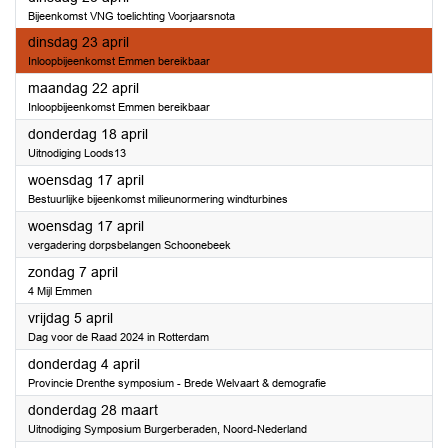
Bijeenkomst VNG toelichting Voorjaarsnota
2024
dinsdag 23 april
Inloopbijeenkomst Emmen bereikbaar
2024
maandag 22 april
Inloopbijeenkomst Emmen bereikbaar
2024
donderdag 18 april
Uitnodiging Loods13
2024
woensdag 17 april
Bestuurlijke bijeenkomst milieunormering windturbines
2024
woensdag 17 april
vergadering dorpsbelangen Schoonebeek
2024
zondag 7 april
4 Mijl Emmen
2024
vrijdag 5 april
Dag voor de Raad 2024 in Rotterdam
2024
donderdag 4 april
Provincie Drenthe symposium - Brede Welvaart & demografie
2024
donderdag 28 maart
Uitnodiging Symposium Burgerberaden, Noord-Nederland