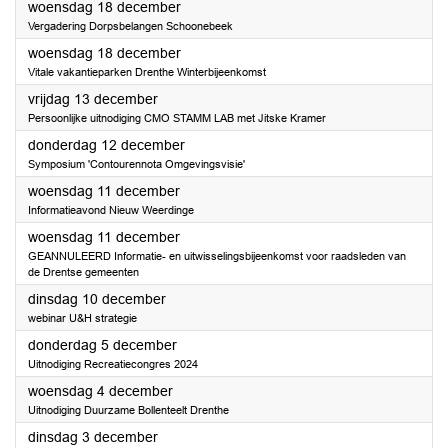
2024
woensdag 18 december
Vergadering Dorpsbelangen Schoonebeek
2024
woensdag 18 december
Vitale vakantieparken Drenthe Winterbijeenkomst
2024
vrijdag 13 december
Persoonlijke uitnodiging CMO STAMM LAB met Jitske Kramer
2024
donderdag 12 december
Symposium 'Contourennota Omgevingsvisie'
2024
woensdag 11 december
Informatieavond Nieuw Weerdinge
2024
woensdag 11 december
GEANNULEERD Informatie- en uitwisselingsbijeenkomst voor raadsleden van
de Drentse gemeenten
2024
dinsdag 10 december
webinar U&H strategie
2024
donderdag 5 december
Uitnodiging Recreatiecongres 2024
2024
woensdag 4 december
Uitnodiging Duurzame Bollenteelt Drenthe
2024
dinsdag 3 december