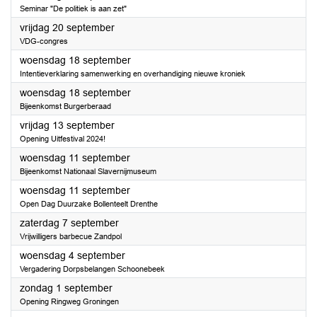
Seminar "De politiek is aan zet"
2024
vrijdag 20 september
VDG-congres
2024
woensdag 18 september
Intentieverklaring samenwerking en overhandiging nieuwe kroniek
2024
woensdag 18 september
Bijeenkomst Burgerberaad
2024
vrijdag 13 september
Opening Uitfestival 2024!
2024
woensdag 11 september
Bijeenkomst Nationaal Slavernijmuseum
2024
woensdag 11 september
Open Dag Duurzake Bollenteelt Drenthe
2024
zaterdag 7 september
Vrijwilligers barbecue Zandpol
2024
woensdag 4 september
Vergadering Dorpsbelangen Schoonebeek
2024
zondag 1 september
Opening Ringweg Groningen