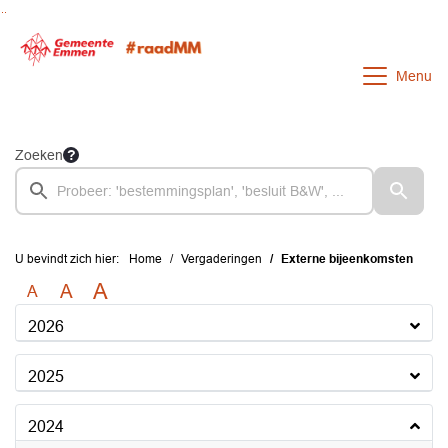
Ga naar de inhoud van deze pagina
Ga naar het zoeken
Ga naar het menu
Menu
Zoeken
U bevindt zich hier:
Home
Vergaderingen
Externe bijeenkomsten
A
A
A
2026
2025
2024