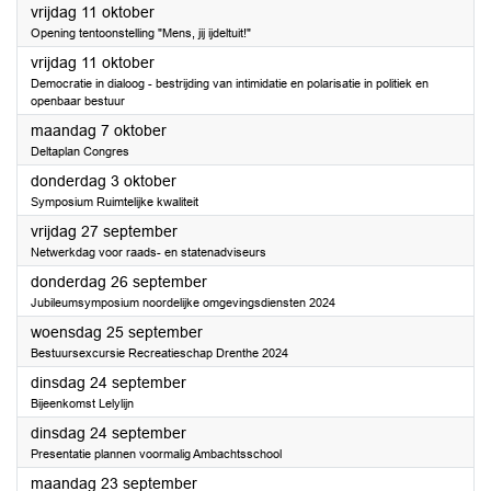
2024
vrijdag 11 oktober
Opening tentoonstelling "Mens, jij ijdeltuit!"
2024
vrijdag 11 oktober
Democratie in dialoog - bestrijding van intimidatie en polarisatie in politiek en
openbaar bestuur
2024
maandag 7 oktober
Deltaplan Congres
2024
donderdag 3 oktober
Symposium Ruimtelijke kwaliteit
2024
vrijdag 27 september
Netwerkdag voor raads- en statenadviseurs
2024
donderdag 26 september
Jubileumsymposium noordelijke omgevingsdiensten 2024
2024
woensdag 25 september
Bestuursexcursie Recreatieschap Drenthe 2024
2024
dinsdag 24 september
Bijeenkomst Lelylijn
2024
dinsdag 24 september
Presentatie plannen voormalig Ambachtsschool
2024
maandag 23 september