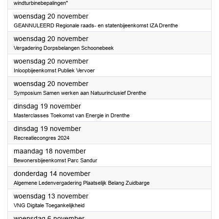
windturbinebepalingen"
2024
woensdag 20 november
GEANNULEERD Regionale raads- en statenbijeenkomst IZA Drenthe
2024
woensdag 20 november
Vergadering Dorpsbelangen Schoonebeek
2024
woensdag 20 november
Inloopbijeenkomst Publiek Vervoer
2024
woensdag 20 november
Symposium Samen werken aan Natuurinclusief Drenthe
2024
dinsdag 19 november
Masterclasses Toekomst van Energie in Drenthe
2024
dinsdag 19 november
Recreatiecongres 2024
2024
maandag 18 november
Bewonersbijeenkomst Parc Sandur
2024
donderdag 14 november
Algemene Ledenvergadering Plaatselijk Belang Zuidbarge
2024
woensdag 13 november
VNG Digitale Toegankelijkheid
2024
woensdag 6 november