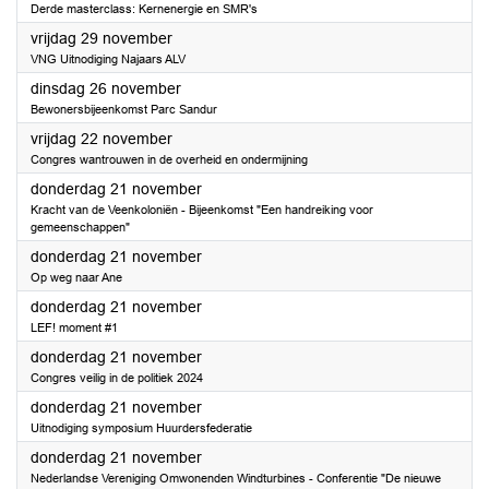
Derde masterclass: Kernenergie en SMR's
2024
vrijdag 29 november
VNG Uitnodiging Najaars ALV
2024
dinsdag 26 november
Bewonersbijeenkomst Parc Sandur
2024
vrijdag 22 november
Congres wantrouwen in de overheid en ondermijning
2024
donderdag 21 november
Kracht van de Veenkoloniën - Bijeenkomst "Een handreiking voor
gemeenschappen"
2024
donderdag 21 november
Op weg naar Ane
2024
donderdag 21 november
LEF! moment #1
2024
donderdag 21 november
Congres veilig in de politiek 2024
2024
donderdag 21 november
Uitnodiging symposium Huurdersfederatie
2024
donderdag 21 november
Nederlandse Vereniging Omwonenden Windturbines - Conferentie "De nieuwe