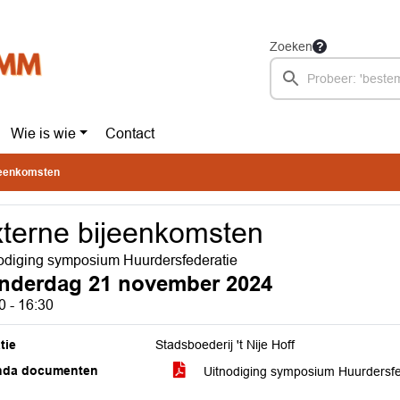
Zoeken
Wie is wie
Contact
jeenkomsten
terne bijeenkomsten
odiging symposium Huurdersfederatie
nderdag 21 november 2024
0 - 16:30
tie
Stadsboederij 't Nije Hoff
nda documenten
Uitnodiging symposium Huurdersf