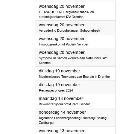
2024
woensdag 20 november
GEANNULEERD Regionale raads- en
statenbijeenkomst IZA Drenthe
2024
woensdag 20 november
Vergadering Dorpsbelangen Schoonebeek
2024
woensdag 20 november
Inloopbijeenkomst Publiek Vervoer
2024
woensdag 20 november
Symposium Samen werken aan Natuurinclusief
Drenthe
2024
dinsdag 19 november
Masterclasses Toekomst van Energie in Drenthe
2024
dinsdag 19 november
Recreatiecongres 2024
2024
maandag 18 november
Bewonersbijeenkomst Parc Sandur
2024
donderdag 14 november
Algemene Ledenvergadering Plaatselijk Belang
Zuidbarge
2024
woensdag 13 november