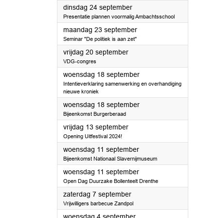
2024
dinsdag 24 september
Presentatie plannen voormalig Ambachtsschool
2024
maandag 23 september
Seminar "De politiek is aan zet"
2024
vrijdag 20 september
VDG-congres
2024
woensdag 18 september
Intentieverklaring samenwerking en overhandiging
nieuwe kroniek
2024
woensdag 18 september
Bijeenkomst Burgerberaad
2024
vrijdag 13 september
Opening Uitfestival 2024!
2024
woensdag 11 september
Bijeenkomst Nationaal Slavernijmuseum
2024
woensdag 11 september
Open Dag Duurzake Bollenteelt Drenthe
2024
zaterdag 7 september
Vrijwilligers barbecue Zandpol
2024
woensdag 4 september