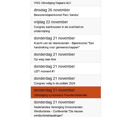
VNG Uitnodiging Najaars ALV
2024
dinsdag 26 november
Bewonersbijeenkomst Parc Sandur
2024
vrijdag 22 november
Congres wantrouwen in de overheid en
ondermijning
2024
donderdag 21 november
Kracht van de Veenkoloniën - Bijeenkomst "Een
handreiking voor gemeenschappen"
2024
donderdag 21 november
Op weg naar Ane
2024
donderdag 21 november
LEF! moment #1
2024
donderdag 21 november
Congres veilig in de politiek 2024
2024
donderdag 21 november
Uitnodiging symposium Huurdersfederatie
2024
donderdag 21 november
Nederlandse Vereniging Omwonenden
Windturbines - Conferentie "De nieuwe
windturbinebepalingen"