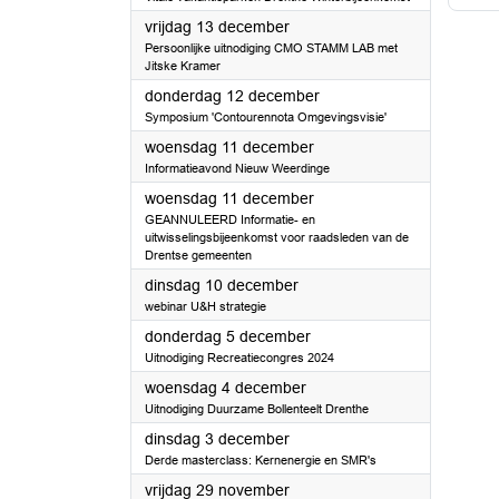
2024
vrijdag 13 december
Persoonlijke uitnodiging CMO STAMM LAB met
Jitske Kramer
2024
donderdag 12 december
Symposium 'Contourennota Omgevingsvisie'
2024
woensdag 11 december
Informatieavond Nieuw Weerdinge
2024
woensdag 11 december
GEANNULEERD Informatie- en
uitwisselingsbijeenkomst voor raadsleden van de
Drentse gemeenten
2024
dinsdag 10 december
webinar U&H strategie
2024
donderdag 5 december
Uitnodiging Recreatiecongres 2024
2024
woensdag 4 december
Uitnodiging Duurzame Bollenteelt Drenthe
2024
dinsdag 3 december
Derde masterclass: Kernenergie en SMR's
2024
vrijdag 29 november