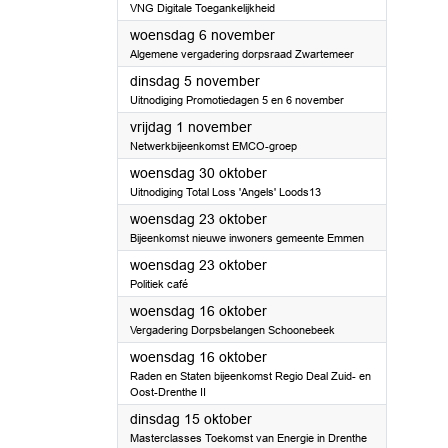
VNG Digitale Toegankelijkheid
2024
woensdag 6 november
Algemene vergadering dorpsraad Zwartemeer
2024
dinsdag 5 november
Uitnodiging Promotiedagen 5 en 6 november
2024
vrijdag 1 november
Netwerkbijeenkomst EMCO-groep
2024
woensdag 30 oktober
Uitnodiging Total Loss 'Angels' Loods13
2024
woensdag 23 oktober
Bijeenkomst nieuwe inwoners gemeente Emmen
2024
woensdag 23 oktober
Politiek café
2024
woensdag 16 oktober
Vergadering Dorpsbelangen Schoonebeek
2024
woensdag 16 oktober
Raden en Staten bijeenkomst Regio Deal Zuid- en
Oost-Drenthe II
2024
dinsdag 15 oktober
Masterclasses Toekomst van Energie in Drenthe