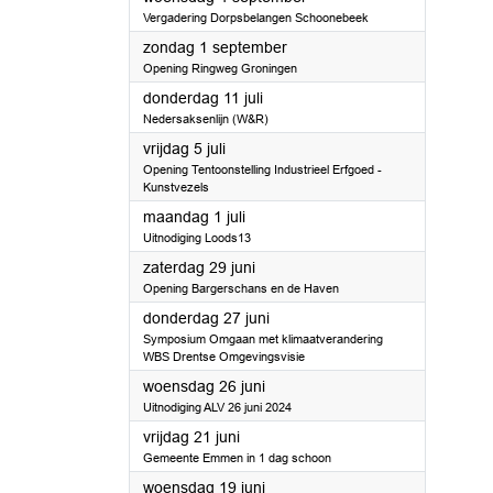
Vergadering Dorpsbelangen Schoonebeek
2024
zondag 1 september
Opening Ringweg Groningen
2024
donderdag 11 juli
Nedersaksenlijn (W&R)
2024
vrijdag 5 juli
Opening Tentoonstelling Industrieel Erfgoed -
Kunstvezels
2024
maandag 1 juli
Uitnodiging Loods13
2024
zaterdag 29 juni
Opening Bargerschans en de Haven
2024
donderdag 27 juni
Symposium Omgaan met klimaatverandering
WBS Drentse Omgevingsvisie
2024
woensdag 26 juni
Uitnodiging ALV 26 juni 2024
2024
vrijdag 21 juni
Gemeente Emmen in 1 dag schoon
2024
woensdag 19 juni