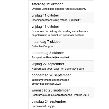
2024
zaterdag 12 oktober
Officiële uitnodiging opening Angelslo Academy
2024
vrijdag 11 oktober
Opening tentoonstelling "Mens, jij ijdeltuit!"
2024
vrijdag 11 oktober
Democratie in dialoog - bestrijding van intimidatie
en polarisatie in politiek en openbaar bestuur
2024
maandag 7 oktober
Deltaplan Congres
2024
donderdag 3 oktober
Symposium Ruimtelijke kwaliteit
2024
vrijdag 27 september
Netwerkdag voor raads- en statenadviseurs
2024
donderdag 26 september
Jubileumsymposium noordelijke
omgevingsdiensten 2024
2024
woensdag 25 september
Bestuursexcursie Recreatieschap Drenthe 2024
2024
dinsdag 24 september
Bijeenkomst Lelylijn