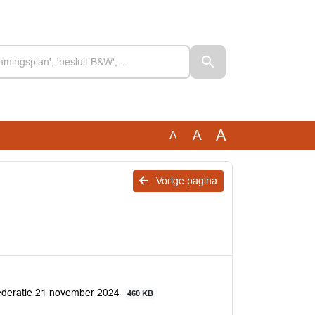
A
A
A
Vorige pagina
ederatie 21 november 2024
460 KB