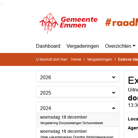
Ga naar de inhoud van deze pagina
Ga naar het zoeken
Ga naar het menu
Dashboard
Vergaderingen
Overzichten
U bevindt zich hier:
Home
Vergaderingen
Externe bi
2026
Ex
Uitn
2025
do
13:3
2024
2024
woensdag 18 december
Loca
Vergadering Dorpsbelangen Schoonebeek
Age
2024
woensdag 18 december
Vitale vakantieparken Drenthe Winterbijeenkomst