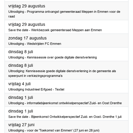
2025
vrijdag 29 augustus
Uitnodiging - Programma ontvangst gemeenteraad Meppen in Emmen voor de
raad
2025
vrijdag 29 augustus
Save the date - Werkbezoek gemeenteraad Meppen aan Emmen
2025
zondag 17 augustus
Uitnodiging - Wedstrijden FC Emmen
2025
dinsdag 8 juli
Uitnodiging - Kennissessie over goede digitale dienstverlening
2025
dinsdag 8 juli
Uitnodiging: Kennissessie goede digitale dienstverlening in de gemeente als
speerpunt in verkiezingsprogramma’s
2025
vrijdag 4 juli
Uitnodiging Industrieel Erfgoed - Textiel
2025
dinsdag 1 juli
Uitnodiging - informatiebijeenkomst ontwikkelperspectief Zuid- en Oost Drenthe
2025
dinsdag 1 juli
Save the date - Bijeenkomst Ontwikkelperspectief Zuid- en Oost- Drenthe 1 juli
2025
vrijdag 27 juni
Uitnodiging - voor de 'Toekomst van Emmen' (27 juni en 28 juni)