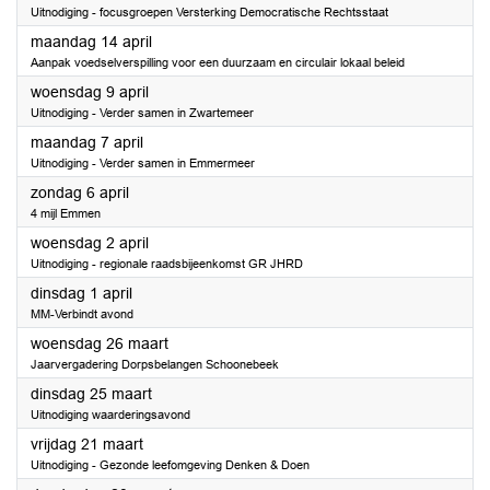
Uitnodiging - focusgroepen Versterking Democratische Rechtsstaat
2025
maandag 14 april
Aanpak voedselverspilling voor een duurzaam en circulair lokaal beleid
2025
woensdag 9 april
Uitnodiging - Verder samen in Zwartemeer
2025
maandag 7 april
Uitnodiging - Verder samen in Emmermeer
2025
zondag 6 april
4 mijl Emmen
2025
woensdag 2 april
Uitnodiging - regionale raadsbijeenkomst GR JHRD
2025
dinsdag 1 april
MM-Verbindt avond
2025
woensdag 26 maart
Jaarvergadering Dorpsbelangen Schoonebeek
2025
dinsdag 25 maart
Uitnodiging waarderingsavond
2025
vrijdag 21 maart
Uitnodiging - Gezonde leefomgeving Denken & Doen