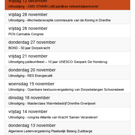
2025
vrijdag 12 december
Uitnodiging - CMO STAMM LAB jaarlijkse netwerkbijeenkomst
2025
vrijdag 28 november
Uitnodiging - Afscheidsreceptie commissaris van de Koning in Drenthe
2025
vrijdag 28 november
PCN Cannabis Congres
2025
donderdag 27 november
BOKD - 50 jaar Dorpskracht
2025
vrijdag 21 november
Uitnodiging jubileumfeest – 10 jaar UNESCO Geopark De Hondsrug
2025
donderdag 20 november
Uitnodiging - RES Energiecafé
2025
woensdag 19 november
Uitnodiging - Openbare bestuursvergadering van Dorpsbelangen Schoonebeek
2025
dinsdag 18 november
Uitnodiging - Masterclass Warmtebedrijf Drenthe-Overijssel
2025
vrijdag 14 november
Uitnodiging - congres Alliantie van Kracht 'Samen Veranderen'
2025
donderdag 13 november
Algemene Ledenvergadering Plaatselijk Belang Zuidbarge