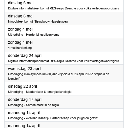
2025
dinsdag 6 mei
Digitale informatiebijeenkomst RES-regio Drenthe voor volksvertegenwoordigers
2025
dinsdag 6 mei
Inloopbijeenkomst Nieuwbouw Haagjesweg
2025
zondag 4 mei
Uitnodiging - Herdenkingsbijeenkomst
2025
zondag 4 mei
4 mei herdenking
2025
donderdag 24 april
Digitale informatiebijeenkomst RES-regio Drenthe voor volksvertegenwoordigers
2025
woensdag 23 april
Uitnodiging mini-symposium 80 jaar vrijheid d.d. 23 april 2025: "Vrijheid en
identiteit"
2025
dinsdag 22 april
Uitnodiging - Masterclass 6: energieplanologie
2025
donderdag 17 april
Uitnodiging - Samen sterk in de regio
2025
maandag 14 april
Uitnodiging - webinar ‘Kansrijk Partnerschap voor jeugd en gezin’
2025
maandag 14 april