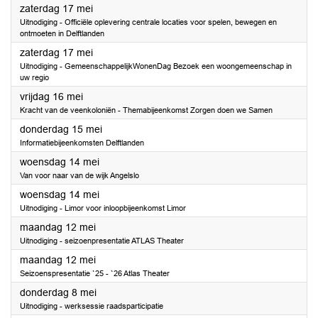
2025
zaterdag 17 mei
Uitnodiging - Officiële oplevering centrale locaties voor spelen, bewegen en
ontmoeten in Delftlanden
2025
zaterdag 17 mei
Uitnodiging - GemeenschappelijkWonenDag Bezoek een woongemeenschap in
uw regio
2025
vrijdag 16 mei
Kracht van de veenkoloniën - Themabijeenkomst Zorgen doen we Samen
2025
donderdag 15 mei
Informatiebijeenkomsten Delftlanden
2025
woensdag 14 mei
Van voor naar van de wijk Angelslo
2025
woensdag 14 mei
Uitnodiging - Limor voor inloopbijeenkomst Limor
2025
maandag 12 mei
Uitnodiging - seizoenpresentatie ATLAS Theater
2025
maandag 12 mei
Seizoenspresentatie `25 - `26 Atlas Theater
2025
donderdag 8 mei
Uitnodiging - werksessie raadsparticipatie