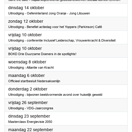
2025
dinsdag 14 oktober
Uitnodiging - Oefeninterland Jong Oranje - Jong Litouwen
2025
zondag 12 oktober
Uitnodiging - Benefiet actiedag voor het Yoppers (Parkinson) Café
2025
vrijdag 10 oktober
Uitnodiging - conferentie Inclusief Leiderschap, Vrouwenkracht & Diversiteit
2025
vrijdag 10 oktober
BOKD Drie Duurzame Doeners in de spotlights!
2025
woensdag 8 oktober
Uitnodiging - Alliantie van Kracht
2025
maandag 6 oktober
Officieel startbesluit Nedersaksenlijn
2025
donderdag 2 oktober
Uitnodiging - bijwonen beeldvormende avond over huiselijk geweld
2025
vrijdag 26 september
Uitnodiging - VDG-Jaarcongres
2025
dinsdag 23 september
Masterclass Energievisie 2050
2025
maandag 22 september