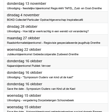
2025
donderdag 13 november
Uitnodiging - feestelijke bijeenkomst Regio AAN TAFEL, Zuid- en Oost-Drenthe
2025
dinsdag 4 november
BOKD Collectief Particulier Opdrachtgeverschap Inspiratiecafé
2025
dinsdag 28 oktober
Uitnodiging - Hoe blijf je veerkrachtig in een wereld vol verandering?
2025
maandag 27 oktober
Raadsinformatiebijeenkomst - Regiovisie gespecialiseerde jeugdhulp Drenthe
2025
woensdag 22 oktober
Jubileumbijeenkomst Gebiedscoöperatie Zuidwest-Drenthe
2025
donderdag 16 oktober
Najaarsbijeenkomst Publiek Vervoer
2025
donderdag 16 oktober
Uitnodiging - ''Symposium Ouders van kind uit de kast''
2025
donderdag 16 oktober
Save the date - Symposium Ouders van Kind uit de Kast
2025
woensdag 15 oktober
Uitnodiging - vergadering Dorpsbelangen Schoonebeek
2025
woensdag 15 oktober
Save the date - Najaarsbijeenkomst gebiedsnetwerken sociaal domein Emmen