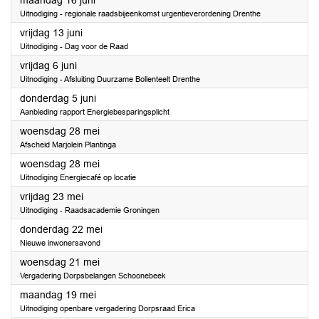
maandag 16 juni
Uitnodiging - regionale raadsbijeenkomst urgentieverordening Drenthe
2025
vrijdag 13 juni
Uitnodiging - Dag voor de Raad
2025
vrijdag 6 juni
Uitnodiging - Afsluiting Duurzame Bollenteelt Drenthe
2025
donderdag 5 juni
Aanbieding rapport Energiebesparingsplicht
2025
woensdag 28 mei
Afscheid Marjolein Plantinga
2025
woensdag 28 mei
Uitnodiging Energiecafé op locatie
2025
vrijdag 23 mei
Uitnodiging - Raadsacademie Groningen
2025
donderdag 22 mei
Nieuwe inwonersavond
2025
woensdag 21 mei
Vergadering Dorpsbelangen Schoonebeek
2025
maandag 19 mei
Uitnodiging openbare vergadering Dorpsraad Erica