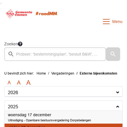
Ga naar de inhoud van deze pagina
Ga naar het zoeken
Ga naar het menu
Menu
Zoeken
U bevindt zich hier:
Home
Vergaderingen
Externe bijeenkomsten
A
A
A
2026
2025
2025
woensdag 17 december
Uitnodiging - Openbare bestuursvergadering Dorpsbelangen