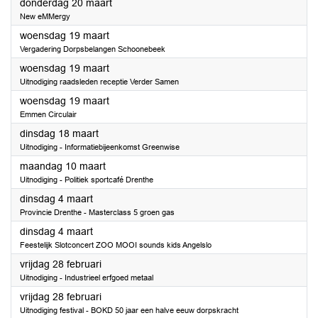
2025
donderdag 20 maart
New eMMergy
2025
woensdag 19 maart
Vergadering Dorpsbelangen Schoonebeek
2025
woensdag 19 maart
Uitnodiging raadsleden receptie Verder Samen
2025
woensdag 19 maart
Emmen Circulair
2025
dinsdag 18 maart
Uitnodiging - Informatiebijeenkomst Greenwise
2025
maandag 10 maart
Uitnodiging - Politiek sportcafé Drenthe
2025
dinsdag 4 maart
Provincie Drenthe - Masterclass 5 groen gas
2025
dinsdag 4 maart
Feestelijk Slotconcert ZOO MOOI sounds kids Angelslo
2025
vrijdag 28 februari
Uitnodiging - Industrieel erfgoed metaal
2025
vrijdag 28 februari
Uitnodiging festival - BOKD 50 jaar een halve eeuw dorpskracht