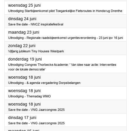
2025
woensdag 25 juni
Uitnodiging Startbijeenkomst pilot Toegankelijke Fietsroutes in Hondsrug Drenthe
2025
dinsdag 24 juni
Save the date - NNCZ inspiratiefestival
2025
maandag 23 juni
Uitnodiging - Regionale raadsbijeenkomst urgentieverordening - 23 juni ipv 16 juni
2025
zondag 22 juni
Vijfjarig jubileum Tiny Houses Westpark
2025
donderdag 19 juni
Uitnodiging Congres Thorbecke Academie: ' Van idee naar actie: Interventies
voor de lokale democratie'
2025
woensdag 18 juni
Uitnodiging - & agenda vergadering Dorpsbelangen
2025
woensdag 18 juni
Uitnodiging - Themadag WMO
2025
woensdag 18 juni
Save the date - VNG Jaarcongres 2025
2025
dinsdag 17 juni
Save the date - VNG Jaarcongres 2025
2025