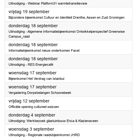
Uitnodiging - Webinar Platform31 warmtetransitievisie
2025
vrijdag 19 september
Bijzondere bijeenkomst Cultuur en Identiteit Drenthe, Assen en Zuid Groningen
2025
donderdag 18 september
Uitnodiging - Algemene Informatiebijeenkomst Ontwikkelperspectief Greenwise
Campus_raad
2025
donderdag 18 september
Informatiebijeenkomst nieuw onderkomen Facet
2025
donderdag 18 september
Uitnodiging - RES Energiecafé
2025
woensdag 17 september
Bijeenkomst Het Verdrag van Istanbul
2025
woensdag 17 september
Vergadering Dorpsbelangen Schoonebeek
2025
vrijdag 12 september
Officiële opening cultureel seizoen
2025
donderdag 4 september
Uitnodiging: Werkbezoek glastuinbouw Erica & Klazienaveen
2025
woensdag 3 september
Uitnodiging - Regionale raadsbijeenkomst JHRD