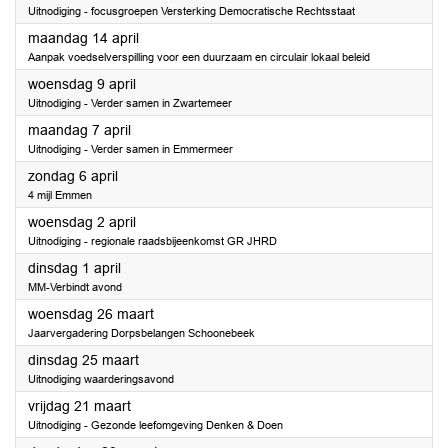
Uitnodiging - focusgroepen Versterking Democratische Rechtsstaat
2025
maandag 14 april
Aanpak voedselverspilling voor een duurzaam en circulair lokaal beleid
2025
woensdag 9 april
Uitnodiging - Verder samen in Zwartemeer
2025
maandag 7 april
Uitnodiging - Verder samen in Emmermeer
2025
zondag 6 april
4 mijl Emmen
2025
woensdag 2 april
Uitnodiging - regionale raadsbijeenkomst GR JHRD
2025
dinsdag 1 april
MM-Verbindt avond
2025
woensdag 26 maart
Jaarvergadering Dorpsbelangen Schoonebeek
2025
dinsdag 25 maart
Uitnodiging waarderingsavond
2025
vrijdag 21 maart
Uitnodiging - Gezonde leefomgeving Denken & Doen