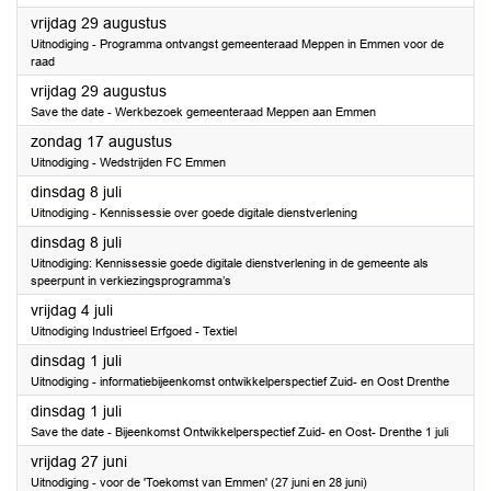
2025
vrijdag 29 augustus
Uitnodiging - Programma ontvangst gemeenteraad Meppen in Emmen voor de
raad
2025
vrijdag 29 augustus
Save the date - Werkbezoek gemeenteraad Meppen aan Emmen
2025
zondag 17 augustus
Uitnodiging - Wedstrijden FC Emmen
2025
dinsdag 8 juli
Uitnodiging - Kennissessie over goede digitale dienstverlening
2025
dinsdag 8 juli
Uitnodiging: Kennissessie goede digitale dienstverlening in de gemeente als
speerpunt in verkiezingsprogramma’s
2025
vrijdag 4 juli
Uitnodiging Industrieel Erfgoed - Textiel
2025
dinsdag 1 juli
Uitnodiging - informatiebijeenkomst ontwikkelperspectief Zuid- en Oost Drenthe
2025
dinsdag 1 juli
Save the date - Bijeenkomst Ontwikkelperspectief Zuid- en Oost- Drenthe 1 juli
2025
vrijdag 27 juni
Uitnodiging - voor de 'Toekomst van Emmen' (27 juni en 28 juni)