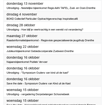
2025
donderdag 13 november
Uitnodiging - feestelijke bijeenkomst Regio AAN TAFEL, Zuid- en Oost-Drenthe
2025
dinsdag 4 november
BOKD Collectief Particulier Opdrachtgeverschap Inspiratiecafé
2025
dinsdag 28 oktober
Uitnodiging - Hoe blijf je veerkrachtig in een wereld vol verandering?
2025
maandag 27 oktober
Raadsinformatiebijeenkomst - Regiovisie gespecialiseerde jeugdhulp Drenthe
2025
woensdag 22 oktober
Jubileumbijeenkomst Gebiedscoöperatie Zuidwest-Drenthe
2025
donderdag 16 oktober
Najaarsbijeenkomst Publiek Vervoer
2025
donderdag 16 oktober
Uitnodiging - ''Symposium Ouders van kind uit de kast''
2025
donderdag 16 oktober
Save the date - Symposium Ouders van Kind uit de Kast
2025
woensdag 15 oktober
Uitnodiging - vergadering Dorpsbelangen Schoonebeek
2025
woensdag 15 oktober