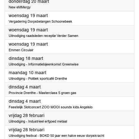
2025
donderdag 20 maart
New eMMergy
2025
woensdag 19 maart
Vergadering Dorpsbelangen Schoonebeek
2025
woensdag 19 maart
Uitnodiging raadsleden receptie Verder Samen
2025
woensdag 19 maart
Emmen Circulair
2025
dinsdag 18 maart
Uitnodiging - Informatiebijeenkomst Greenwise
2025
maandag 10 maart
Uitnodiging - Politiek sportcafé Drenthe
2025
dinsdag 4 maart
Provincie Drenthe - Masterclass 5 groen gas
2025
dinsdag 4 maart
Feestelijk Slotconcert ZOO MOOI sounds kids Angelslo
2025
vrijdag 28 februari
Uitnodiging - Industrieel erfgoed metaal
2025
vrijdag 28 februari
Uitnodiging festival - BOKD 50 jaar een halve eeuw dorpskracht