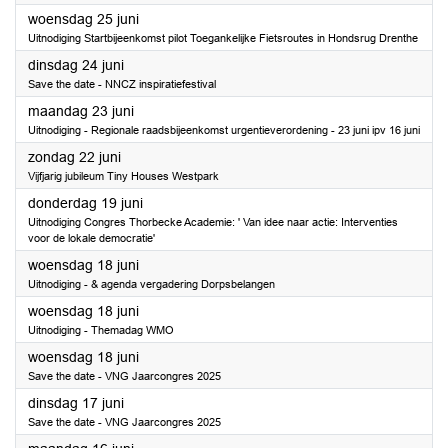
2025
woensdag 25 juni
Uitnodiging Startbijeenkomst pilot Toegankelijke Fietsroutes in Hondsrug Drenthe
2025
dinsdag 24 juni
Save the date - NNCZ inspiratiefestival
2025
maandag 23 juni
Uitnodiging - Regionale raadsbijeenkomst urgentieverordening - 23 juni ipv 16 juni
2025
zondag 22 juni
Vijfjarig jubileum Tiny Houses Westpark
2025
donderdag 19 juni
Uitnodiging Congres Thorbecke Academie: ' Van idee naar actie: Interventies
voor de lokale democratie'
2025
woensdag 18 juni
Uitnodiging - & agenda vergadering Dorpsbelangen
2025
woensdag 18 juni
Uitnodiging - Themadag WMO
2025
woensdag 18 juni
Save the date - VNG Jaarcongres 2025
2025
dinsdag 17 juni
Save the date - VNG Jaarcongres 2025