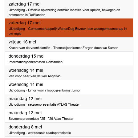
2025
zaterdag 17 mei
Uitnodiging - Officiële oplevering centrale locaties voor spelen, bewegen en
ontmoeten in Delftlanden
2025
zaterdag 17 mei
Uitnodiging - GemeenschappelijkWonenDag Bezoek een woongemeenschap in
uw regio
2025
vrijdag 16 mei
Kracht van de veenkoloniën - Themabijeenkomst Zorgen doen we Samen
2025
donderdag 15 mei
Informatiebijeenkomsten Delftlanden
2025
woensdag 14 mei
Van voor naar van de wijk Angelslo
2025
woensdag 14 mei
Uitnodiging - Limor voor inloopbijeenkomst Limor
2025
maandag 12 mei
Uitnodiging - seizoenpresentatie ATLAS Theater
2025
maandag 12 mei
Seizoenspresentatie `25 - `26 Atlas Theater
2025
donderdag 8 mei
Uitnodiging - werksessie raadsparticipatie