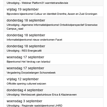
Uitnodiging - Webinar Platform31 warmtetransitievisie
2025
vrijdag 19 september
Bijzondere bijeenkomst Cultuur en Identiteit Drenthe, Assen en Zuid Groningen
2025
donderdag 18 september
Uitnodiging - Algemene Informatiebijeenkomst Ontwikkelperspectief Greenwise
Campus_raad
2025
donderdag 18 september
Informatiebijeenkomst nieuw onderkomen Facet
2025
donderdag 18 september
Uitnodiging - RES Energiecafé
2025
woensdag 17 september
Bijeenkomst Het Verdrag van Istanbul
2025
woensdag 17 september
Vergadering Dorpsbelangen Schoonebeek
2025
vrijdag 12 september
Officiële opening cultureel seizoen
2025
donderdag 4 september
Uitnodiging: Werkbezoek glastuinbouw Erica & Klazienaveen
2025
woensdag 3 september
Uitnodiging - Regionale raadsbijeenkomst JHRD