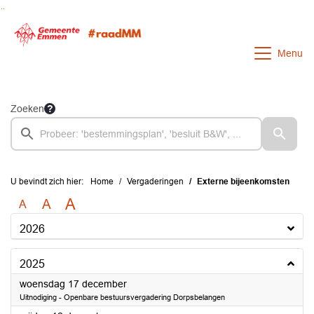
Ga naar de inhoud van deze pagina
Ga naar het zoeken
Ga naar het menu
Menu
Zoeken
U bevindt zich hier:
Home
Vergaderingen
Externe bijeenkomsten
A
A
A
2026
2025
2025
woensdag 17 december
Uitnodiging - Openbare bestuursvergadering Dorpsbelangen