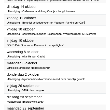
Save the date - Najaarsbijeenkomst gebiedsnetwerken sociaal domein Emmen
2025
dinsdag 14 oktober
Uitnodiging - Oefeninterland Jong Oranje - Jong Litouwen
2025
zondag 12 oktober
Uitnodiging - Benefiet actiedag voor het Yoppers (Parkinson) Café
2025
vrijdag 10 oktober
Uitnodiging - conferentie Inclusief Leiderschap, Vrouwenkracht & Diversiteit
2025
vrijdag 10 oktober
BOKD Drie Duurzame Doeners in de spotlights!
2025
woensdag 8 oktober
Uitnodiging - Alliantie van Kracht
2025
maandag 6 oktober
Officieel startbesluit Nedersaksenlijn
2025
donderdag 2 oktober
Uitnodiging - bijwonen beeldvormende avond over huiselijk geweld
2025
vrijdag 26 september
Uitnodiging - VDG-Jaarcongres
2025
dinsdag 23 september
Masterclass Energievisie 2050
2025
maandag 22 september