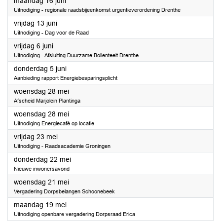
2025
maandag 16 juni
Uitnodiging - regionale raadsbijeenkomst urgentieverordening Drenthe
2025
vrijdag 13 juni
Uitnodiging - Dag voor de Raad
2025
vrijdag 6 juni
Uitnodiging - Afsluiting Duurzame Bollenteelt Drenthe
2025
donderdag 5 juni
Aanbieding rapport Energiebesparingsplicht
2025
woensdag 28 mei
Afscheid Marjolein Plantinga
2025
woensdag 28 mei
Uitnodiging Energiecafé op locatie
2025
vrijdag 23 mei
Uitnodiging - Raadsacademie Groningen
2025
donderdag 22 mei
Nieuwe inwonersavond
2025
woensdag 21 mei
Vergadering Dorpsbelangen Schoonebeek
2025
maandag 19 mei
Uitnodiging openbare vergadering Dorpsraad Erica