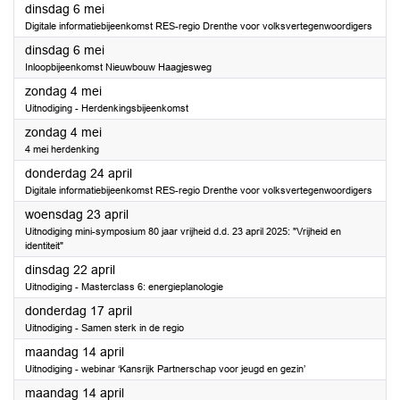
2025
dinsdag 6 mei
Digitale informatiebijeenkomst RES-regio Drenthe voor volksvertegenwoordigers
2025
dinsdag 6 mei
Inloopbijeenkomst Nieuwbouw Haagjesweg
2025
zondag 4 mei
Uitnodiging - Herdenkingsbijeenkomst
2025
zondag 4 mei
4 mei herdenking
2025
donderdag 24 april
Digitale informatiebijeenkomst RES-regio Drenthe voor volksvertegenwoordigers
2025
woensdag 23 april
Uitnodiging mini-symposium 80 jaar vrijheid d.d. 23 april 2025: "Vrijheid en
identiteit"
2025
dinsdag 22 april
Uitnodiging - Masterclass 6: energieplanologie
2025
donderdag 17 april
Uitnodiging - Samen sterk in de regio
2025
maandag 14 april
Uitnodiging - webinar ‘Kansrijk Partnerschap voor jeugd en gezin’
2025
maandag 14 april