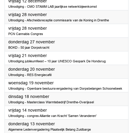
2025
vrijdag 12 december
Uitnodiging - CMO STAMM LAB jaarlijkse netwerkbijeenkomst
2025
vrijdag 28 november
Uitnodiging - Afscheidsreceptie commissaris van de Koning in Drenthe
2025
vrijdag 28 november
PCN Cannabis Congres
2025
donderdag 27 november
BOKD - 50 jaar Dorpskracht
2025
vrijdag 21 november
Uitnodiging jubileumfeest – 10 jaar UNESCO Geopark De Hondsrug
2025
donderdag 20 november
Uitnodiging - RES Energiecafé
2025
woensdag 19 november
Uitnodiging - Openbare bestuursvergadering van Dorpsbelangen Schoonebeek
2025
dinsdag 18 november
Uitnodiging - Masterclass Warmtebedrijf Drenthe-Overijssel
2025
vrijdag 14 november
Uitnodiging - congres Alliantie van Kracht 'Samen Veranderen'
2025
donderdag 13 november
Algemene Ledenvergadering Plaatselijk Belang Zuidbarge