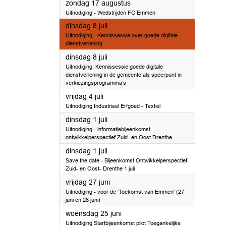
2025
zondag 17 augustus
Uitnodiging - Wedstrijden FC Emmen
2025
dinsdag 8 juli
Uitnodiging - Kennissessie over goede digitale
dienstverlening
2025
dinsdag 8 juli
Uitnodiging: Kennissessie goede digitale
dienstverlening in de gemeente als speerpunt in
verkiezingsprogramma’s
2025
vrijdag 4 juli
Uitnodiging Industrieel Erfgoed - Textiel
2025
dinsdag 1 juli
Uitnodiging - informatiebijeenkomst
ontwikkelperspectief Zuid- en Oost Drenthe
2025
dinsdag 1 juli
Save the date - Bijeenkomst Ontwikkelperspectief
Zuid- en Oost- Drenthe 1 juli
2025
vrijdag 27 juni
Uitnodiging - voor de 'Toekomst van Emmen' (27
juni en 28 juni)
2025
woensdag 25 juni
Uitnodiging Startbijeenkomst pilot Toegankelijke