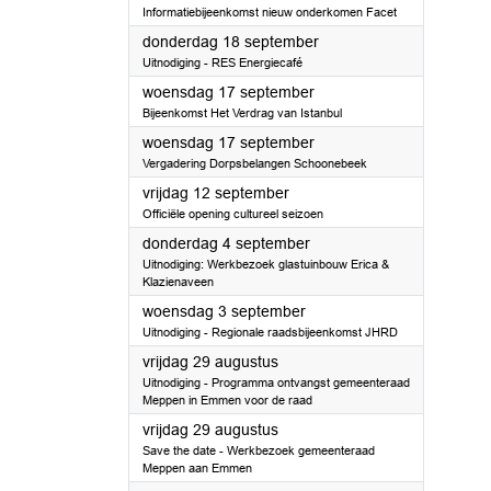
Informatiebijeenkomst nieuw onderkomen Facet
2025
donderdag 18 september
Uitnodiging - RES Energiecafé
2025
woensdag 17 september
Bijeenkomst Het Verdrag van Istanbul
2025
woensdag 17 september
Vergadering Dorpsbelangen Schoonebeek
2025
vrijdag 12 september
Officiële opening cultureel seizoen
2025
donderdag 4 september
Uitnodiging: Werkbezoek glastuinbouw Erica &
Klazienaveen
2025
woensdag 3 september
Uitnodiging - Regionale raadsbijeenkomst JHRD
2025
vrijdag 29 augustus
Uitnodiging - Programma ontvangst gemeenteraad
Meppen in Emmen voor de raad
2025
vrijdag 29 augustus
Save the date - Werkbezoek gemeenteraad
Meppen aan Emmen