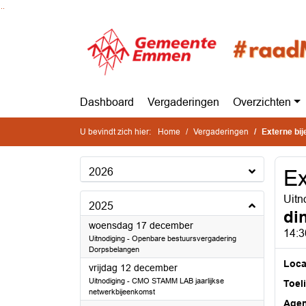
Ga naar de inhoud van deze pagina
Ga naar het zoeken
Ga naar het menu
Dashboard
Vergaderingen
Overzichten
U bevindt zich hier:
Home
Vergaderingen
Externe bi
2026
Ex
Uitn
2025
di
2025
woensdag 17 december
14:3
Uitnodiging - Openbare bestuursvergadering
Dorpsbelangen
Loca
2025
vrijdag 12 december
Uitnodiging - CMO STAMM LAB jaarlijkse
Toel
netwerkbijeenkomst
Age