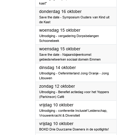
kast''
2025
donderdag 16 oktober
Save the date - Symposium Ouders van Kind uit
de Kast
2025
woensdag 15 oktober
Uitnodiging - vergadering Dorpsbelangen
Schoonebeek
2025
woensdag 15 oktober
Save the date - Najaarsbijeenkomst
gebiedsnetwerken sociaal domein Emmen
2025
dinsdag 14 oktober
Uitnodiging - Oefeninterland Jong Oranje - Jong
Litouwen
2025
zondag 12 oktober
Uitnodiging - Benefiet actiedag voor het Yoppers
(Parkinson) Café
2025
vrijdag 10 oktober
Uitnodiging - conferentie Inclusief Leiderschap,
Vrouwenkracht & Diversiteit
2025
vrijdag 10 oktober
BOKD Drie Duurzame Doeners in de spotlights!