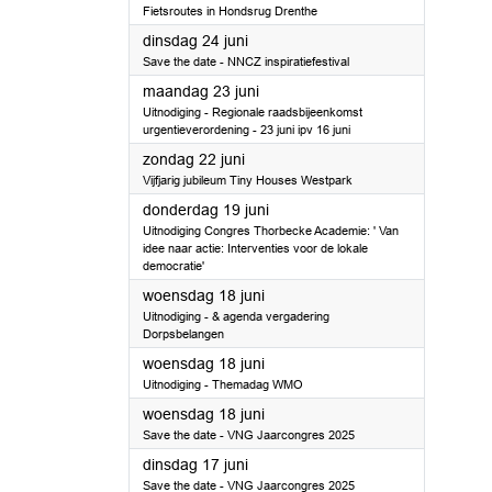
Fietsroutes in Hondsrug Drenthe
2025
dinsdag 24 juni
Save the date - NNCZ inspiratiefestival
2025
maandag 23 juni
Uitnodiging - Regionale raadsbijeenkomst
urgentieverordening - 23 juni ipv 16 juni
2025
zondag 22 juni
Vijfjarig jubileum Tiny Houses Westpark
2025
donderdag 19 juni
Uitnodiging Congres Thorbecke Academie: ' Van
idee naar actie: Interventies voor de lokale
democratie'
2025
woensdag 18 juni
Uitnodiging - & agenda vergadering
Dorpsbelangen
2025
woensdag 18 juni
Uitnodiging - Themadag WMO
2025
woensdag 18 juni
Save the date - VNG Jaarcongres 2025
2025
dinsdag 17 juni
Save the date - VNG Jaarcongres 2025