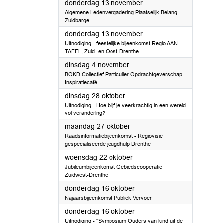
2025
donderdag 13 november
Algemene Ledenvergadering Plaatselijk Belang
Zuidbarge
2025
donderdag 13 november
Uitnodiging - feestelijke bijeenkomst Regio AAN
TAFEL, Zuid- en Oost-Drenthe
2025
dinsdag 4 november
BOKD Collectief Particulier Opdrachtgeverschap
Inspiratiecafé
2025
dinsdag 28 oktober
Uitnodiging - Hoe blijf je veerkrachtig in een wereld
vol verandering?
2025
maandag 27 oktober
Raadsinformatiebijeenkomst - Regiovisie
gespecialiseerde jeugdhulp Drenthe
2025
woensdag 22 oktober
Jubileumbijeenkomst Gebiedscoöperatie
Zuidwest-Drenthe
2025
donderdag 16 oktober
Najaarsbijeenkomst Publiek Vervoer
2025
donderdag 16 oktober
Uitnodiging - ''Symposium Ouders van kind uit de