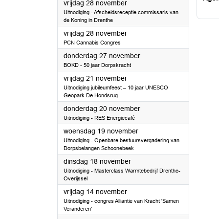
2025
vrijdag 28 november
Uitnodiging - Afscheidsreceptie commissaris van
de Koning in Drenthe
2025
vrijdag 28 november
PCN Cannabis Congres
2025
donderdag 27 november
BOKD - 50 jaar Dorpskracht
2025
vrijdag 21 november
Uitnodiging jubileumfeest – 10 jaar UNESCO
Geopark De Hondsrug
2025
donderdag 20 november
Uitnodiging - RES Energiecafé
2025
woensdag 19 november
Uitnodiging - Openbare bestuursvergadering van
Dorpsbelangen Schoonebeek
2025
dinsdag 18 november
Uitnodiging - Masterclass Warmtebedrijf Drenthe-
Overijssel
2025
vrijdag 14 november
Uitnodiging - congres Alliantie van Kracht 'Samen
Veranderen'