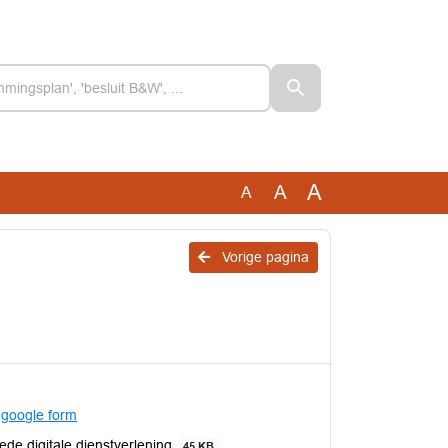
A
A
A
Vorige pagina
t
google form
ede digitale dienstverlening
45 KB