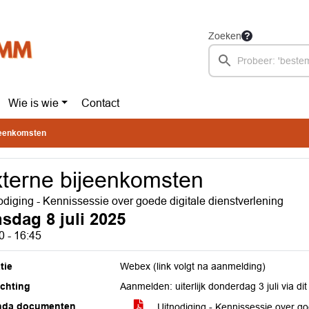
Zoeken
Wie is wie
Contact
jeenkomsten
terne bijeenkomsten
odiging - Kennissessie over goede digitale dienstverlening
nsdag 8 juli 2025
0 - 16:45
tie
Webex (link volgt na aanmelding)
ichting
Aanmelden: uiterlijk donderdag 3 juli via di
nda documenten
Uitnodiging - Kennissessie over go