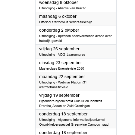
2025
woensdag 8 oktober
Uitnodiging - Alliantie van Kracht
2025
maandag 6 oktober
Officieel startbesluit Nedersaksenlijn
2025
donderdag 2 oktober
Uitnodiging - bijwonen beeldvormende avond over
huiselijk geweld
2025
vrijdag 26 september
Uitnodiging - VDG-Jaarcongres
2025
dinsdag 23 september
Masterclass Energievisie 2050
2025
maandag 22 september
Uitnodiging - Webinar Platform31
warmtetransitievisie
2025
vrijdag 19 september
Bijzondere bijeenkomst Cultuur en Identiteit
Drenthe, Assen en Zuid Groningen
2025
donderdag 18 september
Uitnodiging - Algemene Informatiebijeenkomst
Ontwikkelperspectief Greenwise Campus_raad
2025
donderdag 18 september