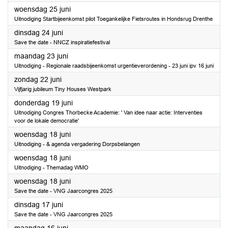
2025
woensdag 25 juni
Uitnodiging Startbijeenkomst pilot Toegankelijke Fietsroutes in Hondsrug Drenthe
2025
dinsdag 24 juni
Save the date - NNCZ inspiratiefestival
2025
maandag 23 juni
Uitnodiging - Regionale raadsbijeenkomst urgentieverordening - 23 juni ipv 16 juni
2025
zondag 22 juni
Vijfjarig jubileum Tiny Houses Westpark
2025
donderdag 19 juni
Uitnodiging Congres Thorbecke Academie: ' Van idee naar actie: Interventies
voor de lokale democratie'
2025
woensdag 18 juni
Uitnodiging - & agenda vergadering Dorpsbelangen
2025
woensdag 18 juni
Uitnodiging - Themadag WMO
2025
woensdag 18 juni
Save the date - VNG Jaarcongres 2025
2025
dinsdag 17 juni
Save the date - VNG Jaarcongres 2025
2025