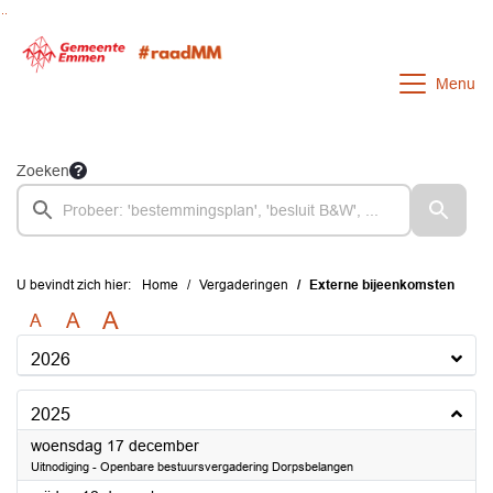
Ga naar de inhoud van deze pagina
Ga naar het zoeken
Ga naar het menu
Menu
Zoeken
U bevindt zich hier:
Home
Vergaderingen
Externe bijeenkomsten
A
A
A
2026
2025
2025
woensdag 17 december
Uitnodiging - Openbare bestuursvergadering Dorpsbelangen