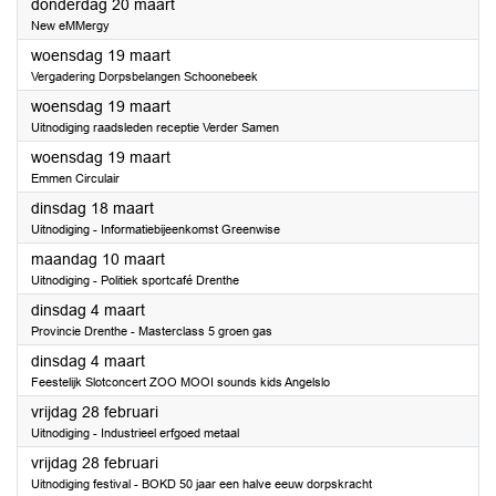
2025
donderdag 20 maart
New eMMergy
2025
woensdag 19 maart
Vergadering Dorpsbelangen Schoonebeek
2025
woensdag 19 maart
Uitnodiging raadsleden receptie Verder Samen
2025
woensdag 19 maart
Emmen Circulair
2025
dinsdag 18 maart
Uitnodiging - Informatiebijeenkomst Greenwise
2025
maandag 10 maart
Uitnodiging - Politiek sportcafé Drenthe
2025
dinsdag 4 maart
Provincie Drenthe - Masterclass 5 groen gas
2025
dinsdag 4 maart
Feestelijk Slotconcert ZOO MOOI sounds kids Angelslo
2025
vrijdag 28 februari
Uitnodiging - Industrieel erfgoed metaal
2025
vrijdag 28 februari
Uitnodiging festival - BOKD 50 jaar een halve eeuw dorpskracht