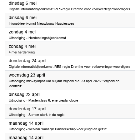
2025
dinsdag 6 mei
Digitale informatiebijeenkomst RES-regio Drenthe voor volksvertegenwoordigers
2025
dinsdag 6 mei
Inloopbijeenkomst Nieuwbouw Haagjesweg
2025
zondag 4 mei
Uitnodiging - Herdenkingsbijeenkomst
2025
zondag 4 mei
4 mei herdenking
2025
donderdag 24 april
Digitale informatiebijeenkomst RES-regio Drenthe voor volksvertegenwoordigers
2025
woensdag 23 april
Uitnodiging mini-symposium 80 jaar vrijheid d.d. 23 april 2025: "Vrijheid en
identiteit"
2025
dinsdag 22 april
Uitnodiging - Masterclass 6: energieplanologie
2025
donderdag 17 april
Uitnodiging - Samen sterk in de regio
2025
maandag 14 april
Uitnodiging - webinar ‘Kansrijk Partnerschap voor jeugd en gezin’
2025
maandag 14 april