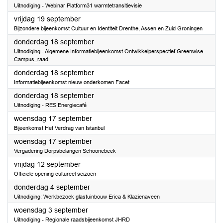
Uitnodiging - Webinar Platform31 warmtetransitievisie
2025
vrijdag 19 september
Bijzondere bijeenkomst Cultuur en Identiteit Drenthe, Assen en Zuid Groningen
2025
donderdag 18 september
Uitnodiging - Algemene Informatiebijeenkomst Ontwikkelperspectief Greenwise
Campus_raad
2025
donderdag 18 september
Informatiebijeenkomst nieuw onderkomen Facet
2025
donderdag 18 september
Uitnodiging - RES Energiecafé
2025
woensdag 17 september
Bijeenkomst Het Verdrag van Istanbul
2025
woensdag 17 september
Vergadering Dorpsbelangen Schoonebeek
2025
vrijdag 12 september
Officiële opening cultureel seizoen
2025
donderdag 4 september
Uitnodiging: Werkbezoek glastuinbouw Erica & Klazienaveen
2025
woensdag 3 september
Uitnodiging - Regionale raadsbijeenkomst JHRD