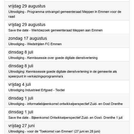
2025
vrijdag 29 augustus
Uitnodiging - Programma ontvangst gemeenteraad Meppen in Emmen voor de
raad
2025
vrijdag 29 augustus
Save the date - Werkbezoek gemeenteraad Meppen aan Emmen
2025
zondag 17 augustus
Uitnodiging - Wedstrijden FC Emmen
2025
dinsdag 8 juli
Uitnodiging - Kennissessie over goede digitale dienstverlening
2025
dinsdag 8 juli
Uitnodiging: Kennissessie goede digitale dienstverlening in de gemeente als
speerpunt in verkiezingsprogramma’s
2025
vrijdag 4 juli
Uitnodiging Industrieel Erfgoed - Textiel
2025
dinsdag 1 juli
Uitnodiging - informatiebijeenkomst ontwikkelperspectief Zuid- en Oost Drenthe
2025
dinsdag 1 juli
Save the date - Bijeenkomst Ontwikkelperspectief Zuid- en Oost- Drenthe 1 juli
2025
vrijdag 27 juni
Uitnodiging - voor de 'Toekomst van Emmen' (27 juni en 28 juni)