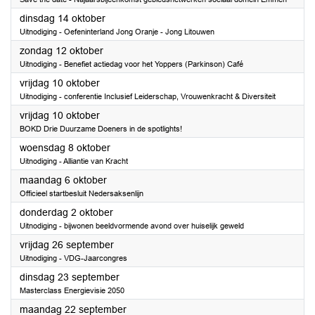
2025
dinsdag 14 oktober
Uitnodiging - Oefeninterland Jong Oranje - Jong Litouwen
2025
zondag 12 oktober
Uitnodiging - Benefiet actiedag voor het Yoppers (Parkinson) Café
2025
vrijdag 10 oktober
Uitnodiging - conferentie Inclusief Leiderschap, Vrouwenkracht & Diversiteit
2025
vrijdag 10 oktober
BOKD Drie Duurzame Doeners in de spotlights!
2025
woensdag 8 oktober
Uitnodiging - Alliantie van Kracht
2025
maandag 6 oktober
Officieel startbesluit Nedersaksenlijn
2025
donderdag 2 oktober
Uitnodiging - bijwonen beeldvormende avond over huiselijk geweld
2025
vrijdag 26 september
Uitnodiging - VDG-Jaarcongres
2025
dinsdag 23 september
Masterclass Energievisie 2050
2025
maandag 22 september