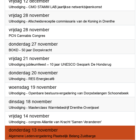
2025
vrijdag 12 december
Uitnodiging - CMO STAMM LAB jaarlijkse netwerkbijeenkomst
2025
vrijdag 28 november
Uitnodiging - Afscheidsreceptie commissaris van de Koning in Drenthe
2025
vrijdag 28 november
PCN Cannabis Congres
2025
donderdag 27 november
BOKD - 50 jaar Dorpskracht
2025
vrijdag 21 november
Uitnodiging jubileumfeest – 10 jaar UNESCO Geopark De Hondsrug
2025
donderdag 20 november
Uitnodiging - RES Energiecafé
2025
woensdag 19 november
Uitnodiging - Openbare bestuursvergadering van Dorpsbelangen Schoonebeek
2025
dinsdag 18 november
Uitnodiging - Masterclass Warmtebedrijf Drenthe-Overijssel
2025
vrijdag 14 november
Uitnodiging - congres Alliantie van Kracht 'Samen Veranderen'
2025
donderdag 13 november
Algemene Ledenvergadering Plaatselijk Belang Zuidbarge