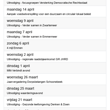
Uitnodiging - focusgroepen Versterking Democratische Rechtsstaat
2025
maandag 14 april
Aanpak voedselverspilling voor een duurzaam en circulair lokaal beleid
2025
woensdag 9 april
Uitnodiging - Verder samen in Zwartemeer
2025
maandag 7 april
Uitnodiging - Verder samen in Emmermeer
2025
zondag 6 april
4 mijl Emmen
2025
woensdag 2 april
Uitnodiging - regionale raadsbijeenkomst GR JHRD
2025
dinsdag 1 april
MM-Verbindt avond
2025
woensdag 26 maart
Jaarvergadering Dorpsbelangen Schoonebeek
2025
dinsdag 25 maart
Uitnodiging waarderingsavond
2025
vrijdag 21 maart
Uitnodiging - Gezonde leefomgeving Denken & Doen