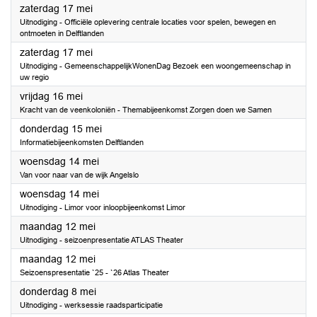
2025
zaterdag 17 mei
Uitnodiging - Officiële oplevering centrale locaties voor spelen, bewegen en
ontmoeten in Delftlanden
2025
zaterdag 17 mei
Uitnodiging - GemeenschappelijkWonenDag Bezoek een woongemeenschap in
uw regio
2025
vrijdag 16 mei
Kracht van de veenkoloniën - Themabijeenkomst Zorgen doen we Samen
2025
donderdag 15 mei
Informatiebijeenkomsten Delftlanden
2025
woensdag 14 mei
Van voor naar van de wijk Angelslo
2025
woensdag 14 mei
Uitnodiging - Limor voor inloopbijeenkomst Limor
2025
maandag 12 mei
Uitnodiging - seizoenpresentatie ATLAS Theater
2025
maandag 12 mei
Seizoenspresentatie `25 - `26 Atlas Theater
2025
donderdag 8 mei
Uitnodiging - werksessie raadsparticipatie