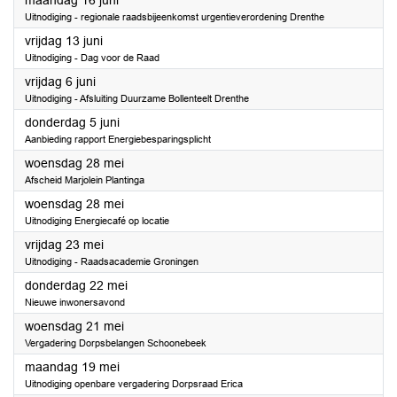
maandag 16 juni
Uitnodiging - regionale raadsbijeenkomst urgentieverordening Drenthe
2025
vrijdag 13 juni
Uitnodiging - Dag voor de Raad
2025
vrijdag 6 juni
Uitnodiging - Afsluiting Duurzame Bollenteelt Drenthe
2025
donderdag 5 juni
Aanbieding rapport Energiebesparingsplicht
2025
woensdag 28 mei
Afscheid Marjolein Plantinga
2025
woensdag 28 mei
Uitnodiging Energiecafé op locatie
2025
vrijdag 23 mei
Uitnodiging - Raadsacademie Groningen
2025
donderdag 22 mei
Nieuwe inwonersavond
2025
woensdag 21 mei
Vergadering Dorpsbelangen Schoonebeek
2025
maandag 19 mei
Uitnodiging openbare vergadering Dorpsraad Erica