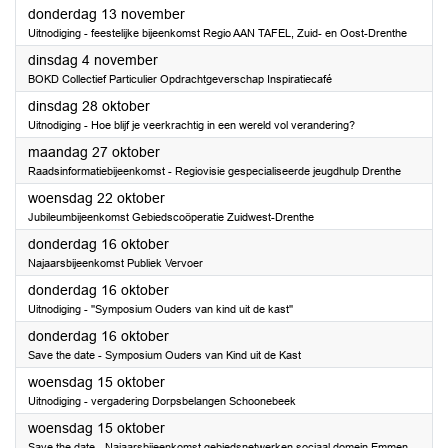
2025
donderdag 13 november
Uitnodiging - feestelijke bijeenkomst Regio AAN TAFEL, Zuid- en Oost-Drenthe
2025
dinsdag 4 november
BOKD Collectief Particulier Opdrachtgeverschap Inspiratiecafé
2025
dinsdag 28 oktober
Uitnodiging - Hoe blijf je veerkrachtig in een wereld vol verandering?
2025
maandag 27 oktober
Raadsinformatiebijeenkomst - Regiovisie gespecialiseerde jeugdhulp Drenthe
2025
woensdag 22 oktober
Jubileumbijeenkomst Gebiedscoöperatie Zuidwest-Drenthe
2025
donderdag 16 oktober
Najaarsbijeenkomst Publiek Vervoer
2025
donderdag 16 oktober
Uitnodiging - ''Symposium Ouders van kind uit de kast''
2025
donderdag 16 oktober
Save the date - Symposium Ouders van Kind uit de Kast
2025
woensdag 15 oktober
Uitnodiging - vergadering Dorpsbelangen Schoonebeek
2025
woensdag 15 oktober
Save the date - Najaarsbijeenkomst gebiedsnetwerken sociaal domein Emmen