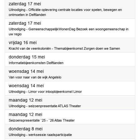
2025
zaterdag 17 mei
Uitnodiging - Officiële oplevering centrale locaties voor spelen, bewegen en
ontmoeten in Delftlanden
2025
zaterdag 17 mei
Uitnodiging - GemeenschappelijkWonenDag Bezoek een woongemeenschap in
uw regio
2025
vrijdag 16 mei
Kracht van de veenkoloniën - Themabijeenkomst Zorgen doen we Samen
2025
donderdag 15 mei
Informatiebijeenkomsten Delftlanden
2025
woensdag 14 mei
Van voor naar van de wijk Angelslo
2025
woensdag 14 mei
Uitnodiging - Limor voor inloopbijeenkomst Limor
2025
maandag 12 mei
Uitnodiging - seizoenpresentatie ATLAS Theater
2025
maandag 12 mei
Seizoenspresentatie `25 - `26 Atlas Theater
2025
donderdag 8 mei
Uitnodiging - werksessie raadsparticipatie