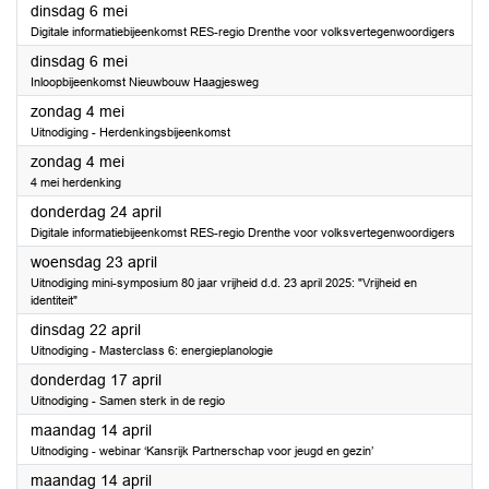
2025
dinsdag 6 mei
Digitale informatiebijeenkomst RES-regio Drenthe voor volksvertegenwoordigers
2025
dinsdag 6 mei
Inloopbijeenkomst Nieuwbouw Haagjesweg
2025
zondag 4 mei
Uitnodiging - Herdenkingsbijeenkomst
2025
zondag 4 mei
4 mei herdenking
2025
donderdag 24 april
Digitale informatiebijeenkomst RES-regio Drenthe voor volksvertegenwoordigers
2025
woensdag 23 april
Uitnodiging mini-symposium 80 jaar vrijheid d.d. 23 april 2025: "Vrijheid en
identiteit"
2025
dinsdag 22 april
Uitnodiging - Masterclass 6: energieplanologie
2025
donderdag 17 april
Uitnodiging - Samen sterk in de regio
2025
maandag 14 april
Uitnodiging - webinar ‘Kansrijk Partnerschap voor jeugd en gezin’
2025
maandag 14 april