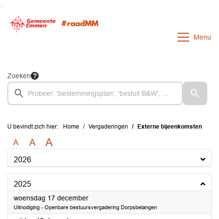
Ga naar de inhoud van deze pagina
Ga naar het zoeken
Ga naar het menu
Menu
Zoeken
U bevindt zich hier:
Home
Vergaderingen
Externe bijeenkomsten
A
A
A
2026
2025
2025
woensdag 17 december
Uitnodiging - Openbare bestuursvergadering Dorpsbelangen