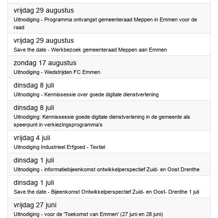
2025
vrijdag 29 augustus
Uitnodiging - Programma ontvangst gemeenteraad Meppen in Emmen voor de
raad
2025
vrijdag 29 augustus
Save the date - Werkbezoek gemeenteraad Meppen aan Emmen
2025
zondag 17 augustus
Uitnodiging - Wedstrijden FC Emmen
2025
dinsdag 8 juli
Uitnodiging - Kennissessie over goede digitale dienstverlening
2025
dinsdag 8 juli
Uitnodiging: Kennissessie goede digitale dienstverlening in de gemeente als
speerpunt in verkiezingsprogramma’s
2025
vrijdag 4 juli
Uitnodiging Industrieel Erfgoed - Textiel
2025
dinsdag 1 juli
Uitnodiging - informatiebijeenkomst ontwikkelperspectief Zuid- en Oost Drenthe
2025
dinsdag 1 juli
Save the date - Bijeenkomst Ontwikkelperspectief Zuid- en Oost- Drenthe 1 juli
2025
vrijdag 27 juni
Uitnodiging - voor de 'Toekomst van Emmen' (27 juni en 28 juni)