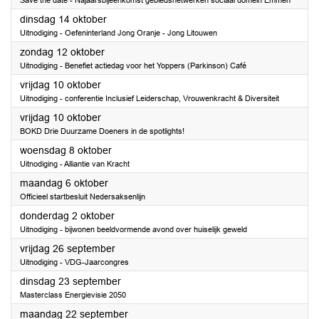
Save the date - Najaarsbijeenkomst gebiedsnetwerken sociaal domein Emmen
2025
dinsdag 14 oktober
Uitnodiging - Oefeninterland Jong Oranje - Jong Litouwen
2025
zondag 12 oktober
Uitnodiging - Benefiet actiedag voor het Yoppers (Parkinson) Café
2025
vrijdag 10 oktober
Uitnodiging - conferentie Inclusief Leiderschap, Vrouwenkracht & Diversiteit
2025
vrijdag 10 oktober
BOKD Drie Duurzame Doeners in de spotlights!
2025
woensdag 8 oktober
Uitnodiging - Alliantie van Kracht
2025
maandag 6 oktober
Officieel startbesluit Nedersaksenlijn
2025
donderdag 2 oktober
Uitnodiging - bijwonen beeldvormende avond over huiselijk geweld
2025
vrijdag 26 september
Uitnodiging - VDG-Jaarcongres
2025
dinsdag 23 september
Masterclass Energievisie 2050
2025
maandag 22 september