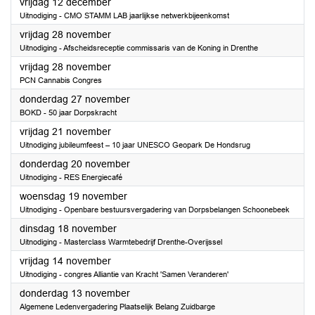
2025
vrijdag 12 december
Uitnodiging - CMO STAMM LAB jaarlijkse netwerkbijeenkomst
2025
vrijdag 28 november
Uitnodiging - Afscheidsreceptie commissaris van de Koning in Drenthe
2025
vrijdag 28 november
PCN Cannabis Congres
2025
donderdag 27 november
BOKD - 50 jaar Dorpskracht
2025
vrijdag 21 november
Uitnodiging jubileumfeest – 10 jaar UNESCO Geopark De Hondsrug
2025
donderdag 20 november
Uitnodiging - RES Energiecafé
2025
woensdag 19 november
Uitnodiging - Openbare bestuursvergadering van Dorpsbelangen Schoonebeek
2025
dinsdag 18 november
Uitnodiging - Masterclass Warmtebedrijf Drenthe-Overijssel
2025
vrijdag 14 november
Uitnodiging - congres Alliantie van Kracht 'Samen Veranderen'
2025
donderdag 13 november
Algemene Ledenvergadering Plaatselijk Belang Zuidbarge