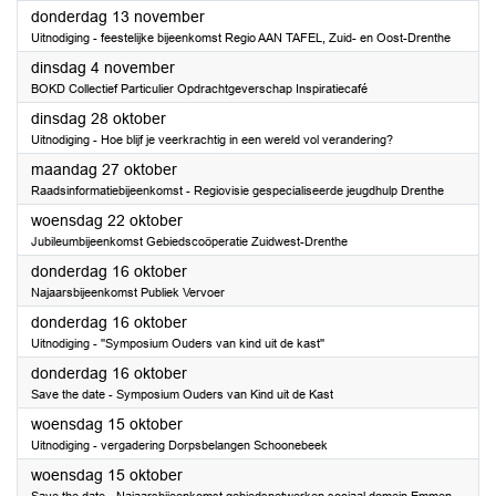
2025
donderdag 13 november
Uitnodiging - feestelijke bijeenkomst Regio AAN TAFEL, Zuid- en Oost-Drenthe
2025
dinsdag 4 november
BOKD Collectief Particulier Opdrachtgeverschap Inspiratiecafé
2025
dinsdag 28 oktober
Uitnodiging - Hoe blijf je veerkrachtig in een wereld vol verandering?
2025
maandag 27 oktober
Raadsinformatiebijeenkomst - Regiovisie gespecialiseerde jeugdhulp Drenthe
2025
woensdag 22 oktober
Jubileumbijeenkomst Gebiedscoöperatie Zuidwest-Drenthe
2025
donderdag 16 oktober
Najaarsbijeenkomst Publiek Vervoer
2025
donderdag 16 oktober
Uitnodiging - ''Symposium Ouders van kind uit de kast''
2025
donderdag 16 oktober
Save the date - Symposium Ouders van Kind uit de Kast
2025
woensdag 15 oktober
Uitnodiging - vergadering Dorpsbelangen Schoonebeek
2025
woensdag 15 oktober