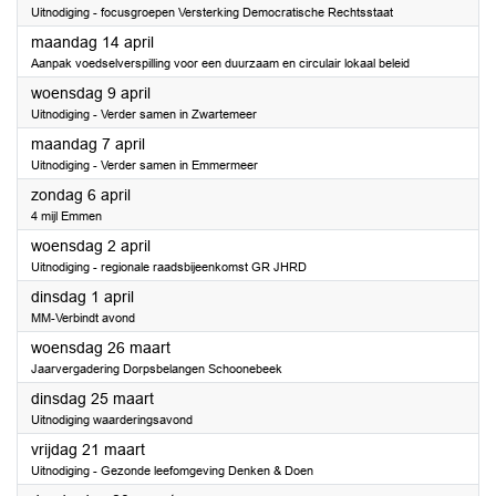
Uitnodiging - focusgroepen Versterking Democratische Rechtsstaat
2025
maandag 14 april
Aanpak voedselverspilling voor een duurzaam en circulair lokaal beleid
2025
woensdag 9 april
Uitnodiging - Verder samen in Zwartemeer
2025
maandag 7 april
Uitnodiging - Verder samen in Emmermeer
2025
zondag 6 april
4 mijl Emmen
2025
woensdag 2 april
Uitnodiging - regionale raadsbijeenkomst GR JHRD
2025
dinsdag 1 april
MM-Verbindt avond
2025
woensdag 26 maart
Jaarvergadering Dorpsbelangen Schoonebeek
2025
dinsdag 25 maart
Uitnodiging waarderingsavond
2025
vrijdag 21 maart
Uitnodiging - Gezonde leefomgeving Denken & Doen