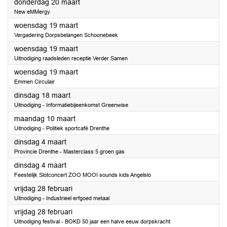
2025
donderdag 20 maart
New eMMergy
2025
woensdag 19 maart
Vergadering Dorpsbelangen Schoonebeek
2025
woensdag 19 maart
Uitnodiging raadsleden receptie Verder Samen
2025
woensdag 19 maart
Emmen Circulair
2025
dinsdag 18 maart
Uitnodiging - Informatiebijeenkomst Greenwise
2025
maandag 10 maart
Uitnodiging - Politiek sportcafé Drenthe
2025
dinsdag 4 maart
Provincie Drenthe - Masterclass 5 groen gas
2025
dinsdag 4 maart
Feestelijk Slotconcert ZOO MOOI sounds kids Angelslo
2025
vrijdag 28 februari
Uitnodiging - Industrieel erfgoed metaal
2025
vrijdag 28 februari
Uitnodiging festival - BOKD 50 jaar een halve eeuw dorpskracht