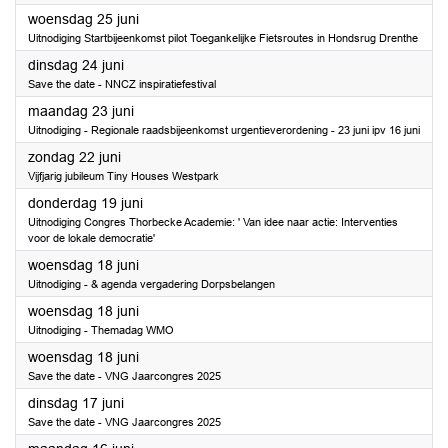
2025
woensdag 25 juni
Uitnodiging Startbijeenkomst pilot Toegankelijke Fietsroutes in Hondsrug Drenthe
2025
dinsdag 24 juni
Save the date - NNCZ inspiratiefestival
2025
maandag 23 juni
Uitnodiging - Regionale raadsbijeenkomst urgentieverordening - 23 juni ipv 16 juni
2025
zondag 22 juni
Vijfjarig jubileum Tiny Houses Westpark
2025
donderdag 19 juni
Uitnodiging Congres Thorbecke Academie: ' Van idee naar actie: Interventies
voor de lokale democratie'
2025
woensdag 18 juni
Uitnodiging - & agenda vergadering Dorpsbelangen
2025
woensdag 18 juni
Uitnodiging - Themadag WMO
2025
woensdag 18 juni
Save the date - VNG Jaarcongres 2025
2025
dinsdag 17 juni
Save the date - VNG Jaarcongres 2025