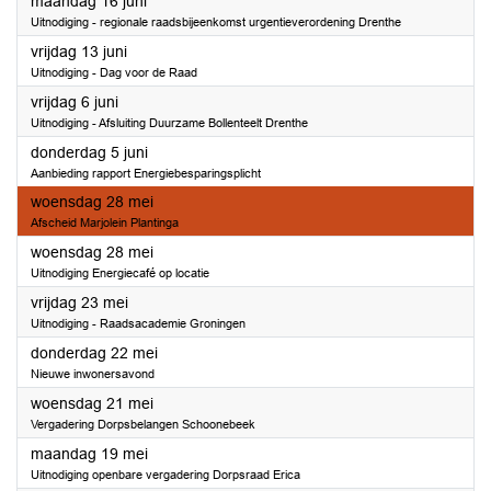
2025
maandag 16 juni
Uitnodiging - regionale raadsbijeenkomst urgentieverordening Drenthe
2025
vrijdag 13 juni
Uitnodiging - Dag voor de Raad
2025
vrijdag 6 juni
Uitnodiging - Afsluiting Duurzame Bollenteelt Drenthe
2025
donderdag 5 juni
Aanbieding rapport Energiebesparingsplicht
2025
woensdag 28 mei
Afscheid Marjolein Plantinga
2025
woensdag 28 mei
Uitnodiging Energiecafé op locatie
2025
vrijdag 23 mei
Uitnodiging - Raadsacademie Groningen
2025
donderdag 22 mei
Nieuwe inwonersavond
2025
woensdag 21 mei
Vergadering Dorpsbelangen Schoonebeek
2025
maandag 19 mei
Uitnodiging openbare vergadering Dorpsraad Erica