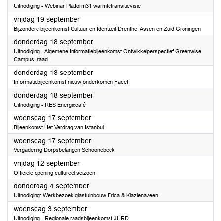
Uitnodiging - Webinar Platform31 warmtetransitievisie
2025
vrijdag 19 september
Bijzondere bijeenkomst Cultuur en Identiteit Drenthe, Assen en Zuid Groningen
2025
donderdag 18 september
Uitnodiging - Algemene Informatiebijeenkomst Ontwikkelperspectief Greenwise
Campus_raad
2025
donderdag 18 september
Informatiebijeenkomst nieuw onderkomen Facet
2025
donderdag 18 september
Uitnodiging - RES Energiecafé
2025
woensdag 17 september
Bijeenkomst Het Verdrag van Istanbul
2025
woensdag 17 september
Vergadering Dorpsbelangen Schoonebeek
2025
vrijdag 12 september
Officiële opening cultureel seizoen
2025
donderdag 4 september
Uitnodiging: Werkbezoek glastuinbouw Erica & Klazienaveen
2025
woensdag 3 september
Uitnodiging - Regionale raadsbijeenkomst JHRD