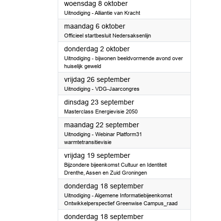
2025
woensdag 8 oktober
Uitnodiging - Alliantie van Kracht
2025
maandag 6 oktober
Officieel startbesluit Nedersaksenlijn
2025
donderdag 2 oktober
Uitnodiging - bijwonen beeldvormende avond over
huiselijk geweld
2025
vrijdag 26 september
Uitnodiging - VDG-Jaarcongres
2025
dinsdag 23 september
Masterclass Energievisie 2050
2025
maandag 22 september
Uitnodiging - Webinar Platform31
warmtetransitievisie
2025
vrijdag 19 september
Bijzondere bijeenkomst Cultuur en Identiteit
Drenthe, Assen en Zuid Groningen
2025
donderdag 18 september
Uitnodiging - Algemene Informatiebijeenkomst
Ontwikkelperspectief Greenwise Campus_raad
2025
donderdag 18 september