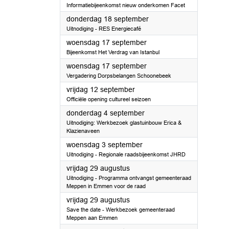
Informatiebijeenkomst nieuw onderkomen Facet
2025
donderdag 18 september
Uitnodiging - RES Energiecafé
2025
woensdag 17 september
Bijeenkomst Het Verdrag van Istanbul
2025
woensdag 17 september
Vergadering Dorpsbelangen Schoonebeek
2025
vrijdag 12 september
Officiële opening cultureel seizoen
2025
donderdag 4 september
Uitnodiging: Werkbezoek glastuinbouw Erica &
Klazienaveen
2025
woensdag 3 september
Uitnodiging - Regionale raadsbijeenkomst JHRD
2025
vrijdag 29 augustus
Uitnodiging - Programma ontvangst gemeenteraad
Meppen in Emmen voor de raad
2025
vrijdag 29 augustus
Save the date - Werkbezoek gemeenteraad
Meppen aan Emmen