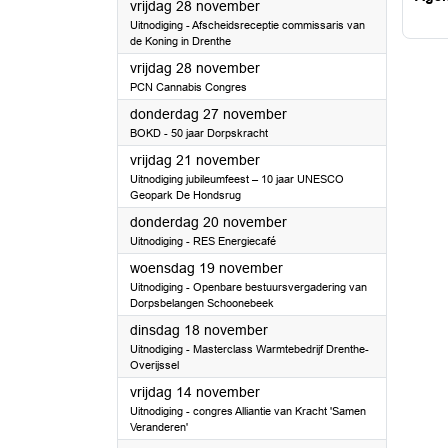
2025
vrijdag 28 november
Uitnodiging - Afscheidsreceptie commissaris van
de Koning in Drenthe
2025
vrijdag 28 november
PCN Cannabis Congres
2025
donderdag 27 november
BOKD - 50 jaar Dorpskracht
2025
vrijdag 21 november
Uitnodiging jubileumfeest – 10 jaar UNESCO
Geopark De Hondsrug
2025
donderdag 20 november
Uitnodiging - RES Energiecafé
2025
woensdag 19 november
Uitnodiging - Openbare bestuursvergadering van
Dorpsbelangen Schoonebeek
2025
dinsdag 18 november
Uitnodiging - Masterclass Warmtebedrijf Drenthe-
Overijssel
2025
vrijdag 14 november
Uitnodiging - congres Alliantie van Kracht 'Samen
Veranderen'