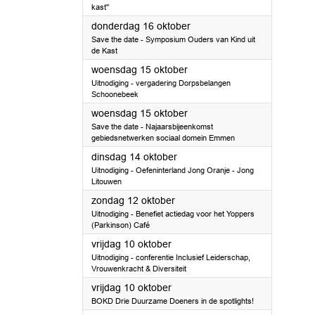
kast''
2025
donderdag 16 oktober
Save the date - Symposium Ouders van Kind uit
de Kast
2025
woensdag 15 oktober
Uitnodiging - vergadering Dorpsbelangen
Schoonebeek
2025
woensdag 15 oktober
Save the date - Najaarsbijeenkomst
gebiedsnetwerken sociaal domein Emmen
2025
dinsdag 14 oktober
Uitnodiging - Oefeninterland Jong Oranje - Jong
Litouwen
2025
zondag 12 oktober
Uitnodiging - Benefiet actiedag voor het Yoppers
(Parkinson) Café
2025
vrijdag 10 oktober
Uitnodiging - conferentie Inclusief Leiderschap,
Vrouwenkracht & Diversiteit
2025
vrijdag 10 oktober
BOKD Drie Duurzame Doeners in de spotlights!