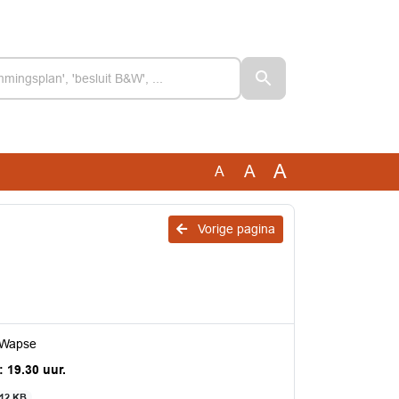
A
A
A
Vorige pagina
 Wapse
 19.30 uur.
12 KB