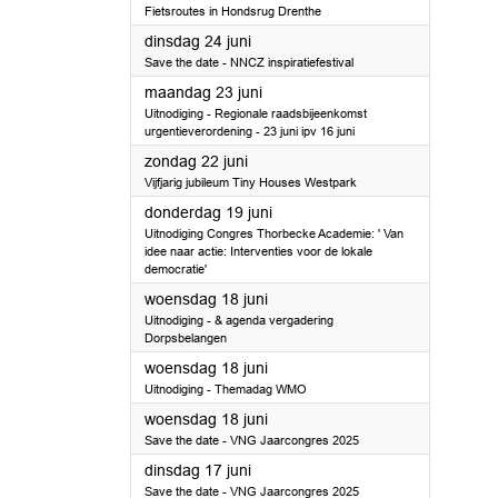
Fietsroutes in Hondsrug Drenthe
2025
dinsdag 24 juni
Save the date - NNCZ inspiratiefestival
2025
maandag 23 juni
Uitnodiging - Regionale raadsbijeenkomst
urgentieverordening - 23 juni ipv 16 juni
2025
zondag 22 juni
Vijfjarig jubileum Tiny Houses Westpark
2025
donderdag 19 juni
Uitnodiging Congres Thorbecke Academie: ' Van
idee naar actie: Interventies voor de lokale
democratie'
2025
woensdag 18 juni
Uitnodiging - & agenda vergadering
Dorpsbelangen
2025
woensdag 18 juni
Uitnodiging - Themadag WMO
2025
woensdag 18 juni
Save the date - VNG Jaarcongres 2025
2025
dinsdag 17 juni
Save the date - VNG Jaarcongres 2025