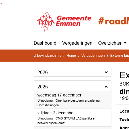
Ga naar de inhoud van deze pagina
Ga naar het zoeken
Ga naar het menu
Dashboard
Vergaderingen
Overzichten
U bevindt zich hier:
Home
Vergaderingen
Externe bi
2026
Ex
BOKD
2025
di
2025
woensdag 17 december
19:0
Uitnodiging - Openbare bestuursvergadering
Dorpsbelangen
Loca
2025
vrijdag 12 december
Uitnodiging - CMO STAMM LAB jaarlijkse
Toel
netwerkbijeenkomst
Age