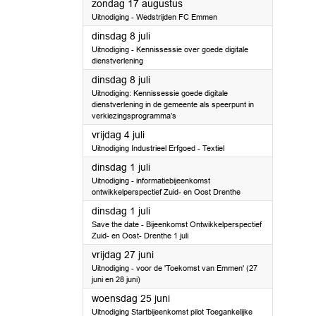
2025
zondag 17 augustus
Uitnodiging - Wedstrijden FC Emmen
2025
dinsdag 8 juli
Uitnodiging - Kennissessie over goede digitale
dienstverlening
2025
dinsdag 8 juli
Uitnodiging: Kennissessie goede digitale
dienstverlening in de gemeente als speerpunt in
verkiezingsprogramma’s
2025
vrijdag 4 juli
Uitnodiging Industrieel Erfgoed - Textiel
2025
dinsdag 1 juli
Uitnodiging - informatiebijeenkomst
ontwikkelperspectief Zuid- en Oost Drenthe
2025
dinsdag 1 juli
Save the date - Bijeenkomst Ontwikkelperspectief
Zuid- en Oost- Drenthe 1 juli
2025
vrijdag 27 juni
Uitnodiging - voor de 'Toekomst van Emmen' (27
juni en 28 juni)
2025
woensdag 25 juni
Uitnodiging Startbijeenkomst pilot Toegankelijke