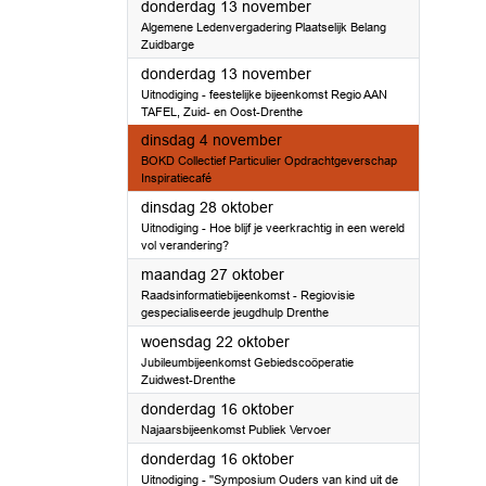
2025
donderdag 13 november
Algemene Ledenvergadering Plaatselijk Belang
Zuidbarge
2025
donderdag 13 november
Uitnodiging - feestelijke bijeenkomst Regio AAN
TAFEL, Zuid- en Oost-Drenthe
2025
dinsdag 4 november
BOKD Collectief Particulier Opdrachtgeverschap
Inspiratiecafé
2025
dinsdag 28 oktober
Uitnodiging - Hoe blijf je veerkrachtig in een wereld
vol verandering?
2025
maandag 27 oktober
Raadsinformatiebijeenkomst - Regiovisie
gespecialiseerde jeugdhulp Drenthe
2025
woensdag 22 oktober
Jubileumbijeenkomst Gebiedscoöperatie
Zuidwest-Drenthe
2025
donderdag 16 oktober
Najaarsbijeenkomst Publiek Vervoer
2025
donderdag 16 oktober
Uitnodiging - ''Symposium Ouders van kind uit de