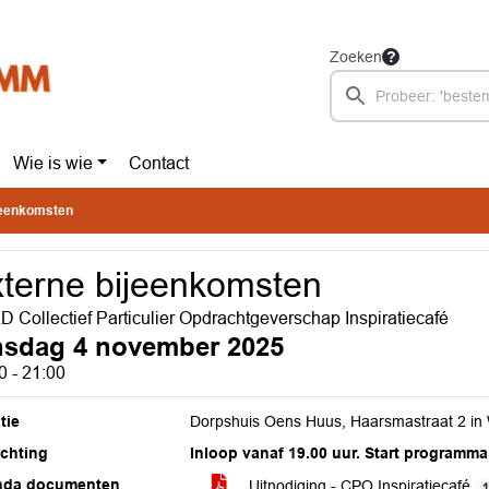
Zoeken
Wie is wie
Contact
jeenkomsten
terne bijeenkomsten
 Collectief Particulier Opdrachtgeverschap Inspiratiecafé
nsdag 4 november 2025
0 - 21:00
tie
Dorpshuis Oens Huus, Haarsmastraat 2 in
ichting
Inloop vanaf 19.00 uur. Start programma:
nda documenten
Uitnodiging - CPO Inspiratiecafé
1