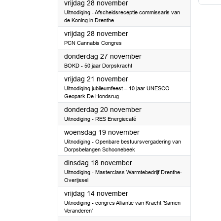
2025
vrijdag 28 november
Uitnodiging - Afscheidsreceptie commissaris van
de Koning in Drenthe
2025
vrijdag 28 november
PCN Cannabis Congres
2025
donderdag 27 november
BOKD - 50 jaar Dorpskracht
2025
vrijdag 21 november
Uitnodiging jubileumfeest – 10 jaar UNESCO
Geopark De Hondsrug
2025
donderdag 20 november
Uitnodiging - RES Energiecafé
2025
woensdag 19 november
Uitnodiging - Openbare bestuursvergadering van
Dorpsbelangen Schoonebeek
2025
dinsdag 18 november
Uitnodiging - Masterclass Warmtebedrijf Drenthe-
Overijssel
2025
vrijdag 14 november
Uitnodiging - congres Alliantie van Kracht 'Samen
Veranderen'