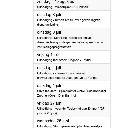
2025
zondag 17 augustus
Uitnodiging - Wedstrijden FC Emmen
2025
dinsdag 8 juli
Uitnodiging - Kennissessie over goede digitale
dienstverlening
2025
dinsdag 8 juli
Uitnodiging: Kennissessie goede digitale
dienstverlening in de gemeente als speerpunt in
verkiezingsprogramma’s
2025
vrijdag 4 juli
Uitnodiging Industrieel Erfgoed - Textiel
2025
dinsdag 1 juli
Uitnodiging - informatiebijeenkomst
ontwikkelperspectief Zuid- en Oost Drenthe
2025
dinsdag 1 juli
Save the date - Bijeenkomst Ontwikkelperspectief
Zuid- en Oost- Drenthe 1 juli
2025
vrijdag 27 juni
Uitnodiging - voor de 'Toekomst van Emmen' (27
juni en 28 juni)
2025
woensdag 25 juni
Uitnodiging Startbijeenkomst pilot Toegankelijke