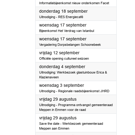
Informatiebijeenkomst nieuw onderkomen Facet
2025
donderdag 18 september
Uitnodiging - RES Energiecafé
2025
woensdag 17 september
Bijeenkomst Het Verdrag van Istanbul
2025
woensdag 17 september
Vergadering Dorpsbelangen Schoonebeek
2025
vrijdag 12 september
Officiële opening cultureel seizoen
2025
donderdag 4 september
Uitnodiging: Werkbezoek glastuinbouw Erica &
Klazienaveen
2025
woensdag 3 september
Uitnodiging - Regionale raadsbijeenkomst JHRD
2025
vrijdag 29 augustus
Uitnodiging - Programma ontvangst gemeenteraad
Meppen in Emmen voor de raad
2025
vrijdag 29 augustus
Save the date - Werkbezoek gemeenteraad
Meppen aan Emmen