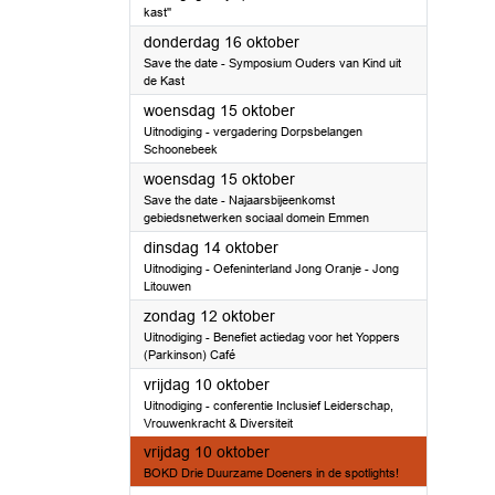
kast''
2025
donderdag 16 oktober
Save the date - Symposium Ouders van Kind uit
de Kast
2025
woensdag 15 oktober
Uitnodiging - vergadering Dorpsbelangen
Schoonebeek
2025
woensdag 15 oktober
Save the date - Najaarsbijeenkomst
gebiedsnetwerken sociaal domein Emmen
2025
dinsdag 14 oktober
Uitnodiging - Oefeninterland Jong Oranje - Jong
Litouwen
2025
zondag 12 oktober
Uitnodiging - Benefiet actiedag voor het Yoppers
(Parkinson) Café
2025
vrijdag 10 oktober
Uitnodiging - conferentie Inclusief Leiderschap,
Vrouwenkracht & Diversiteit
2025
vrijdag 10 oktober
BOKD Drie Duurzame Doeners in de spotlights!