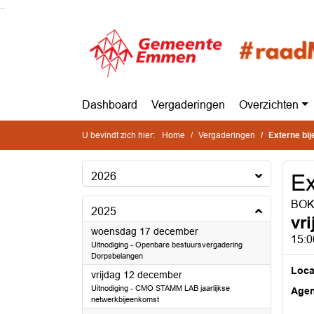
Ga naar de inhoud van deze pagina
Ga naar het zoeken
Ga naar het menu
Dashboard
Vergaderingen
Overzichten
U bevindt zich hier:
Home
Vergaderingen
Externe bi
2026
Ex
BOKD
2025
vr
2025
woensdag 17 december
15:0
Uitnodiging - Openbare bestuursvergadering
Dorpsbelangen
Loca
2025
vrijdag 12 december
Uitnodiging - CMO STAMM LAB jaarlijkse
Age
netwerkbijeenkomst