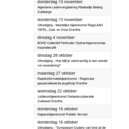
2025
donderdag 13 november
Algemene Ledenvergadering Plaatselijk Belang
Zuidbarge
2025
donderdag 13 november
Uitnodiging - feestelijke bijeenkomst Regio AAN
TAFEL, Zuid- en Oost-Drenthe
2025
dinsdag 4 november
BOKD Collectief Particulier Opdrachtgeverschap
Inspiratiecafé
2025
dinsdag 28 oktober
Uitnodiging - Hoe blijf je veerkrachtig in een wereld
vol verandering?
2025
maandag 27 oktober
Raadsinformatiebijeenkomst - Regiovisie
gespecialiseerde jeugdhulp Drenthe
2025
woensdag 22 oktober
Jubileumbijeenkomst Gebiedscoöperatie
Zuidwest-Drenthe
2025
donderdag 16 oktober
Najaarsbijeenkomst Publiek Vervoer
2025
donderdag 16 oktober
Uitnodiging - ''Symposium Ouders van kind uit de