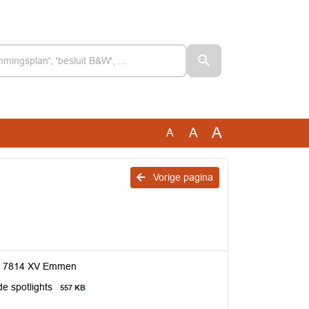
A
A
A
Vorige pagina
1, 7814 XV Emmen
e spotlights
557 KB