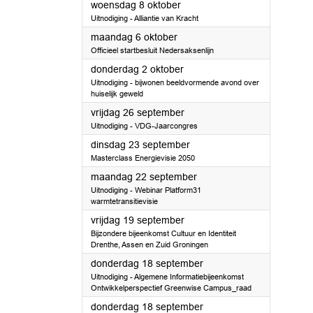
2025
woensdag 8 oktober
Uitnodiging - Alliantie van Kracht
2025
maandag 6 oktober
Officieel startbesluit Nedersaksenlijn
2025
donderdag 2 oktober
Uitnodiging - bijwonen beeldvormende avond over
huiselijk geweld
2025
vrijdag 26 september
Uitnodiging - VDG-Jaarcongres
2025
dinsdag 23 september
Masterclass Energievisie 2050
2025
maandag 22 september
Uitnodiging - Webinar Platform31
warmtetransitievisie
2025
vrijdag 19 september
Bijzondere bijeenkomst Cultuur en Identiteit
Drenthe, Assen en Zuid Groningen
2025
donderdag 18 september
Uitnodiging - Algemene Informatiebijeenkomst
Ontwikkelperspectief Greenwise Campus_raad
2025
donderdag 18 september