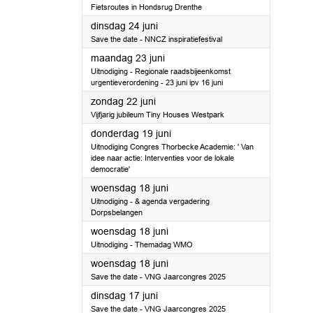
Fietsroutes in Hondsrug Drenthe
2025
dinsdag 24 juni
Save the date - NNCZ inspiratiefestival
2025
maandag 23 juni
Uitnodiging - Regionale raadsbijeenkomst
urgentieverordening - 23 juni ipv 16 juni
2025
zondag 22 juni
Vijfjarig jubileum Tiny Houses Westpark
2025
donderdag 19 juni
Uitnodiging Congres Thorbecke Academie: ' Van
idee naar actie: Interventies voor de lokale
democratie'
2025
woensdag 18 juni
Uitnodiging - & agenda vergadering
Dorpsbelangen
2025
woensdag 18 juni
Uitnodiging - Themadag WMO
2025
woensdag 18 juni
Save the date - VNG Jaarcongres 2025
2025
dinsdag 17 juni
Save the date - VNG Jaarcongres 2025