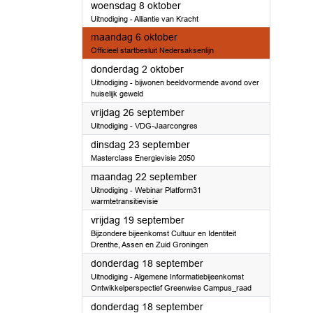
2025
woensdag 8 oktober
Uitnodiging - Alliantie van Kracht
2025
maandag 6 oktober
Officieel startbesluit Nedersaksenlijn
2025
donderdag 2 oktober
Uitnodiging - bijwonen beeldvormende avond over
huiselijk geweld
2025
vrijdag 26 september
Uitnodiging - VDG-Jaarcongres
2025
dinsdag 23 september
Masterclass Energievisie 2050
2025
maandag 22 september
Uitnodiging - Webinar Platform31
warmtetransitievisie
2025
vrijdag 19 september
Bijzondere bijeenkomst Cultuur en Identiteit
Drenthe, Assen en Zuid Groningen
2025
donderdag 18 september
Uitnodiging - Algemene Informatiebijeenkomst
Ontwikkelperspectief Greenwise Campus_raad
2025
donderdag 18 september