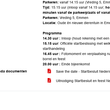
Parkeren:
vanaf 14.15 uur (Vreding 5, Em
Tijd:
15.15 uur (inloop vanaf 14.15 uur;
ho
minuten vanaf de parkeerplaats of vanaf
Parkeren:
Vreding 5, Emmen
Locatie:
Oude én nieuwe dierentuin in E
Programma
14.30 uur :
Inloop (houd rekening met een 
15.15 uur
: Officiële startbeslissing met 
starthandeling
16.45 uur :
Fotomoment en verplaatsing naa
borrel en feest
20.00 uur :
Einde bijeenkomst
nda documenten
Save the date - Startbesluit Neder
Uitnodiging Startbesluit en feest 