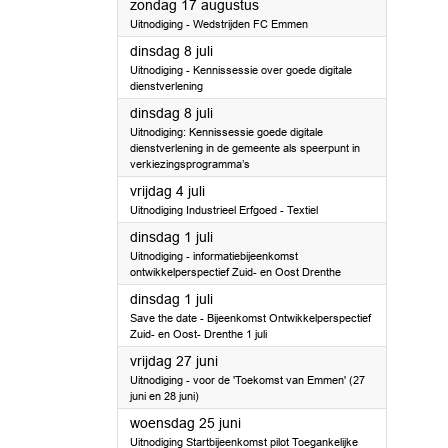
2025
zondag 17 augustus
Uitnodiging - Wedstrijden FC Emmen
2025
dinsdag 8 juli
Uitnodiging - Kennissessie over goede digitale
dienstverlening
2025
dinsdag 8 juli
Uitnodiging: Kennissessie goede digitale
dienstverlening in de gemeente als speerpunt in
verkiezingsprogramma’s
2025
vrijdag 4 juli
Uitnodiging Industrieel Erfgoed - Textiel
2025
dinsdag 1 juli
Uitnodiging - informatiebijeenkomst
ontwikkelperspectief Zuid- en Oost Drenthe
2025
dinsdag 1 juli
Save the date - Bijeenkomst Ontwikkelperspectief
Zuid- en Oost- Drenthe 1 juli
2025
vrijdag 27 juni
Uitnodiging - voor de 'Toekomst van Emmen' (27
juni en 28 juni)
2025
woensdag 25 juni
Uitnodiging Startbijeenkomst pilot Toegankelijke