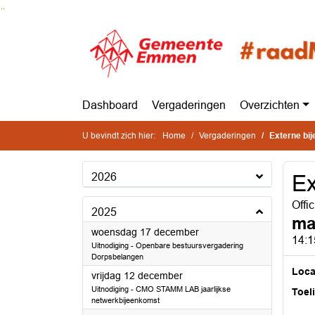
Ga naar de inhoud van deze pagina
Ga naar het zoeken
Ga naar het menu
Dashboard
Vergaderingen
Overzichten
U bevindt zich hier:
Home
Vergaderingen
Externe bi
2026
Ex
Offi
2025
ma
2025
woensdag 17 december
14:1
Uitnodiging - Openbare bestuursvergadering
Dorpsbelangen
Loca
2025
vrijdag 12 december
Uitnodiging - CMO STAMM LAB jaarlijkse
Toel
netwerkbijeenkomst