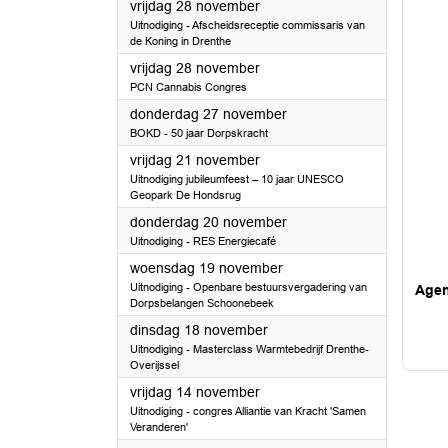
2025
vrijdag 28 november
Uitnodiging - Afscheidsreceptie commissaris van
de Koning in Drenthe
2025
vrijdag 28 november
PCN Cannabis Congres
2025
donderdag 27 november
BOKD - 50 jaar Dorpskracht
2025
vrijdag 21 november
Uitnodiging jubileumfeest – 10 jaar UNESCO
Geopark De Hondsrug
2025
donderdag 20 november
Uitnodiging - RES Energiecafé
2025
woensdag 19 november
Uitnodiging - Openbare bestuursvergadering van
Age
Dorpsbelangen Schoonebeek
2025
dinsdag 18 november
Uitnodiging - Masterclass Warmtebedrijf Drenthe-
Overijssel
2025
vrijdag 14 november
Uitnodiging - congres Alliantie van Kracht 'Samen
Veranderen'