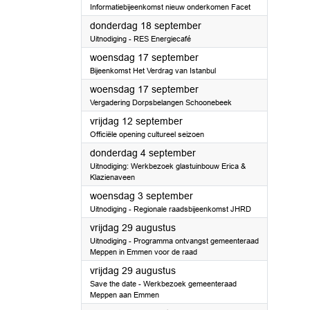
Informatiebijeenkomst nieuw onderkomen Facet
2025
donderdag 18 september
Uitnodiging - RES Energiecafé
2025
woensdag 17 september
Bijeenkomst Het Verdrag van Istanbul
2025
woensdag 17 september
Vergadering Dorpsbelangen Schoonebeek
2025
vrijdag 12 september
Officiële opening cultureel seizoen
2025
donderdag 4 september
Uitnodiging: Werkbezoek glastuinbouw Erica &
Klazienaveen
2025
woensdag 3 september
Uitnodiging - Regionale raadsbijeenkomst JHRD
2025
vrijdag 29 augustus
Uitnodiging - Programma ontvangst gemeenteraad
Meppen in Emmen voor de raad
2025
vrijdag 29 augustus
Save the date - Werkbezoek gemeenteraad
Meppen aan Emmen