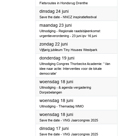
Fietsroutes in Hondsrug Drenthe
2025
dinsdag 24 juni
Save the date - NNCZ inspiratiefestival
2025
maandag 23 juni
Uitnodiging - Regionale raadsbijeenkomst
urgentieverordening - 23 juni ipv 16 juni
2025
zondag 22 juni
Vijfjarig jubileum Tiny Houses Westpark
2025
donderdag 19 juni
Uitnodiging Congres Thorbecke Academie: ' Van
idee naar actie: Interventies voor de lokale
democratie'
2025
woensdag 18 juni
Uitnodiging - & agenda vergadering
Dorpsbelangen
2025
woensdag 18 juni
Uitnodiging - Themadag WMO
2025
woensdag 18 juni
Save the date - VNG Jaarcongres 2025
2025
dinsdag 17 juni
Save the date - VNG Jaarcongres 2025