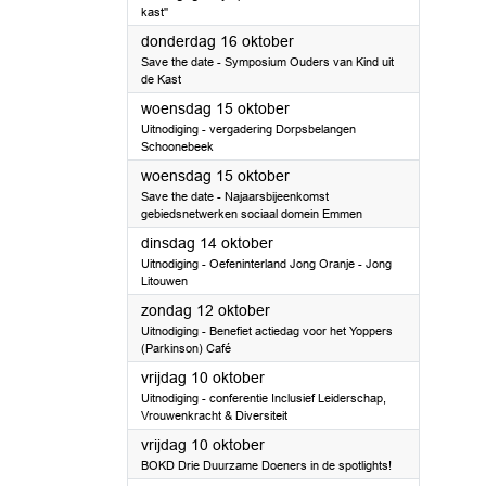
kast''
2025
donderdag 16 oktober
Save the date - Symposium Ouders van Kind uit
de Kast
2025
woensdag 15 oktober
Uitnodiging - vergadering Dorpsbelangen
Schoonebeek
2025
woensdag 15 oktober
Save the date - Najaarsbijeenkomst
gebiedsnetwerken sociaal domein Emmen
2025
dinsdag 14 oktober
Uitnodiging - Oefeninterland Jong Oranje - Jong
Litouwen
2025
zondag 12 oktober
Uitnodiging - Benefiet actiedag voor het Yoppers
(Parkinson) Café
2025
vrijdag 10 oktober
Uitnodiging - conferentie Inclusief Leiderschap,
Vrouwenkracht & Diversiteit
2025
vrijdag 10 oktober
BOKD Drie Duurzame Doeners in de spotlights!