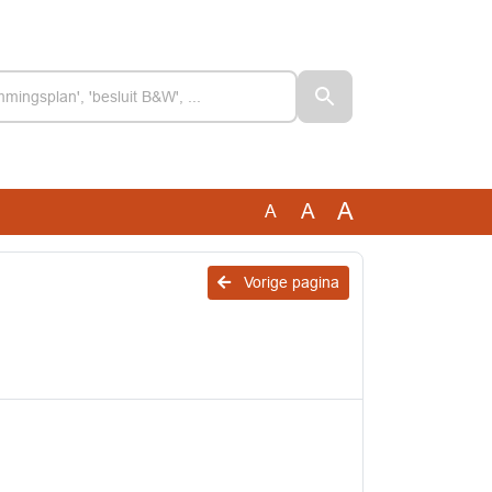
A
A
A
Vorige pagina