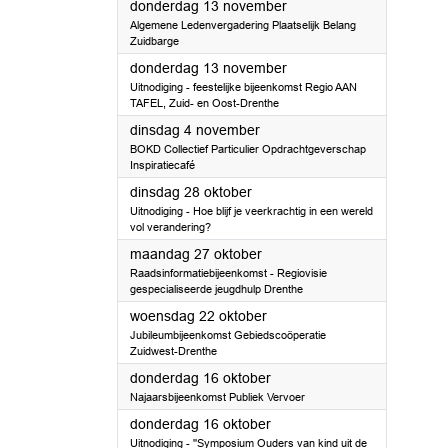
2025
donderdag 13 november
Algemene Ledenvergadering Plaatselijk Belang
Zuidbarge
2025
donderdag 13 november
Uitnodiging - feestelijke bijeenkomst Regio AAN
TAFEL, Zuid- en Oost-Drenthe
2025
dinsdag 4 november
BOKD Collectief Particulier Opdrachtgeverschap
Inspiratiecafé
2025
dinsdag 28 oktober
Uitnodiging - Hoe blijf je veerkrachtig in een wereld
vol verandering?
2025
maandag 27 oktober
Raadsinformatiebijeenkomst - Regiovisie
gespecialiseerde jeugdhulp Drenthe
2025
woensdag 22 oktober
Jubileumbijeenkomst Gebiedscoöperatie
Zuidwest-Drenthe
2025
donderdag 16 oktober
Najaarsbijeenkomst Publiek Vervoer
2025
donderdag 16 oktober
Uitnodiging - ''Symposium Ouders van kind uit de