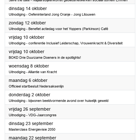
Save the date - Najaarsbijeenkomst gebiedsnetwerken sociaal domein Emmen
2025
dinsdag 14 oktober
Uitnodiging - Oefeninterland Jong Oranje - Jong Litouwen
2025
zondag 12 oktober
Uitnodiging - Benefiet actiedag voor het Yoppers (Parkinson) Café
2025
vrijdag 10 oktober
Uitnodiging - conferentie Inclusief Leiderschap, Vrouwenkracht & Diversiteit
2025
vrijdag 10 oktober
BOKD Drie Duurzame Doeners in de spotlights!
2025
woensdag 8 oktober
Uitnodiging - Alliantie van Kracht
2025
maandag 6 oktober
Officieel startbesluit Nedersaksenlijn
2025
donderdag 2 oktober
Uitnodiging - bijwonen beeldvormende avond over huiselijk geweld
2025
vrijdag 26 september
Uitnodiging - VDG-Jaarcongres
2025
dinsdag 23 september
Masterclass Energievisie 2050
2025
maandag 22 september