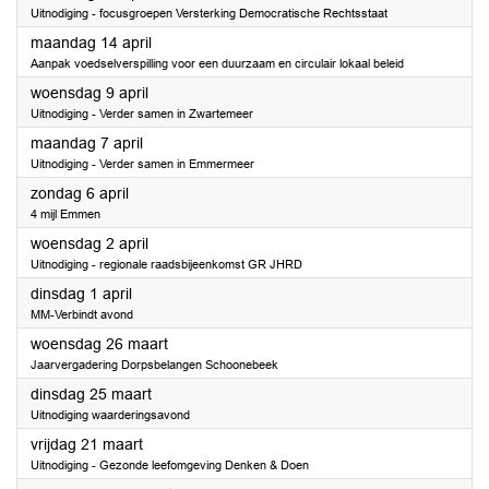
Uitnodiging - focusgroepen Versterking Democratische Rechtsstaat
2025
maandag 14 april
Aanpak voedselverspilling voor een duurzaam en circulair lokaal beleid
2025
woensdag 9 april
Uitnodiging - Verder samen in Zwartemeer
2025
maandag 7 april
Uitnodiging - Verder samen in Emmermeer
2025
zondag 6 april
4 mijl Emmen
2025
woensdag 2 april
Uitnodiging - regionale raadsbijeenkomst GR JHRD
2025
dinsdag 1 april
MM-Verbindt avond
2025
woensdag 26 maart
Jaarvergadering Dorpsbelangen Schoonebeek
2025
dinsdag 25 maart
Uitnodiging waarderingsavond
2025
vrijdag 21 maart
Uitnodiging - Gezonde leefomgeving Denken & Doen