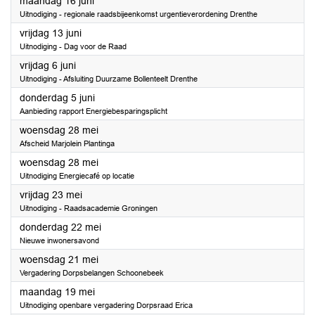
2025
maandag 16 juni
Uitnodiging - regionale raadsbijeenkomst urgentieverordening Drenthe
2025
vrijdag 13 juni
Uitnodiging - Dag voor de Raad
2025
vrijdag 6 juni
Uitnodiging - Afsluiting Duurzame Bollenteelt Drenthe
2025
donderdag 5 juni
Aanbieding rapport Energiebesparingsplicht
2025
woensdag 28 mei
Afscheid Marjolein Plantinga
2025
woensdag 28 mei
Uitnodiging Energiecafé op locatie
2025
vrijdag 23 mei
Uitnodiging - Raadsacademie Groningen
2025
donderdag 22 mei
Nieuwe inwonersavond
2025
woensdag 21 mei
Vergadering Dorpsbelangen Schoonebeek
2025
maandag 19 mei
Uitnodiging openbare vergadering Dorpsraad Erica