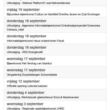
Uitnodiging - Webinar Platform31 warmtetransitievisie
2025
vrijdag 19 september
Bijzondere bijeenkomst Cultuur en Identiteit Drenthe, Assen en Zuid Groningen
2025
donderdag 18 september
Uitnodiging - Algemene Informatiebijeenkomst Ontwikkelperspectief Greenwise
Campus_raad
2025
donderdag 18 september
Informatiebijeenkomst nieuw onderkomen Facet
2025
donderdag 18 september
Uitnodiging - RES Energiecafé
2025
woensdag 17 september
Bijeenkomst Het Verdrag van Istanbul
2025
woensdag 17 september
Vergadering Dorpsbelangen Schoonebeek
2025
vrijdag 12 september
Officiële opening cultureel seizoen
2025
donderdag 4 september
Uitnodiging: Werkbezoek glastuinbouw Erica & Klazienaveen
2025
woensdag 3 september
Uitnodiging - Regionale raadsbijeenkomst JHRD