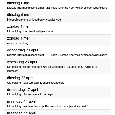
2025
dinsdag 6 mei
Digitale informatiebijeenkomst RES-regio Drenthe voor volksvertegenwoordigers
2025
dinsdag 6 mei
Inloopbijeenkomst Nieuwbouw Haagjesweg
2025
zondag 4 mei
Uitnodiging - Herdenkingsbijeenkomst
2025
zondag 4 mei
4 mei herdenking
2025
donderdag 24 april
Digitale informatiebijeenkomst RES-regio Drenthe voor volksvertegenwoordigers
2025
woensdag 23 april
Uitnodiging mini-symposium 80 jaar vrijheid d.d. 23 april 2025: "Vrijheid en
identiteit"
2025
dinsdag 22 april
Uitnodiging - Masterclass 6: energieplanologie
2025
donderdag 17 april
Uitnodiging - Samen sterk in de regio
2025
maandag 14 april
Uitnodiging - webinar ‘Kansrijk Partnerschap voor jeugd en gezin’
2025
maandag 14 april