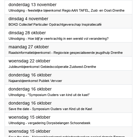
2025
donderdag 13 november
Uitnodiging - feestelijke bijeenkomst Regio AAN TAFEL, Zuid- en Oost-Drenthe
2025
dinsdag 4 november
BOKD Collectief Particulier Opdrachtgeverschap Inspiratiecafé
2025
dinsdag 28 oktober
Uitnodiging - Hoe blijf je veerkrachtig in een wereld vol verandering?
2025
maandag 27 oktober
Raadsinformatiebijeenkomst - Regiovisie gespecialiseerde jeugdhulp Drenthe
2025
woensdag 22 oktober
Jubileumbijeenkomst Gebiedscoöperatie Zuidwest-Drenthe
2025
donderdag 16 oktober
Najaarsbijeenkomst Publiek Vervoer
2025
donderdag 16 oktober
Uitnodiging - ''Symposium Ouders van kind uit de kast''
2025
donderdag 16 oktober
Save the date - Symposium Ouders van Kind uit de Kast
2025
woensdag 15 oktober
Uitnodiging - vergadering Dorpsbelangen Schoonebeek
2025
woensdag 15 oktober