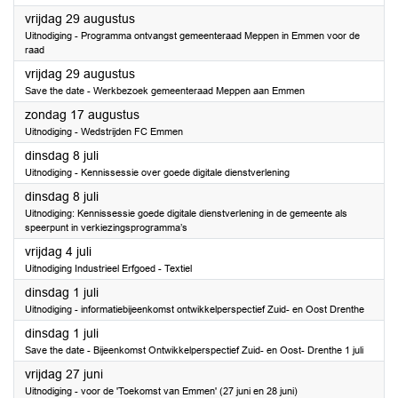
2025
vrijdag 29 augustus
Uitnodiging - Programma ontvangst gemeenteraad Meppen in Emmen voor de
raad
2025
vrijdag 29 augustus
Save the date - Werkbezoek gemeenteraad Meppen aan Emmen
2025
zondag 17 augustus
Uitnodiging - Wedstrijden FC Emmen
2025
dinsdag 8 juli
Uitnodiging - Kennissessie over goede digitale dienstverlening
2025
dinsdag 8 juli
Uitnodiging: Kennissessie goede digitale dienstverlening in de gemeente als
speerpunt in verkiezingsprogramma’s
2025
vrijdag 4 juli
Uitnodiging Industrieel Erfgoed - Textiel
2025
dinsdag 1 juli
Uitnodiging - informatiebijeenkomst ontwikkelperspectief Zuid- en Oost Drenthe
2025
dinsdag 1 juli
Save the date - Bijeenkomst Ontwikkelperspectief Zuid- en Oost- Drenthe 1 juli
2025
vrijdag 27 juni
Uitnodiging - voor de 'Toekomst van Emmen' (27 juni en 28 juni)