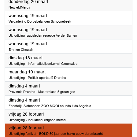
2025
donderdag 20 maart
New eMMergy
2025
woensdag 19 maart
Vergadering Dorpsbelangen Schoonebeek
2025
woensdag 19 maart
Uitnodiging raadsleden receptie Verder Samen
2025
woensdag 19 maart
Emmen Circulair
2025
dinsdag 18 maart
Uitnodiging - Informatiebijeenkomst Greenwise
2025
maandag 10 maart
Uitnodiging - Politiek sportcafé Drenthe
2025
dinsdag 4 maart
Provincie Drenthe - Masterclass 5 groen gas
2025
dinsdag 4 maart
Feestelijk Slotconcert ZOO MOOI sounds kids Angelslo
2025
vrijdag 28 februari
Uitnodiging - Industrieel erfgoed metaal
2025
vrijdag 28 februari
Uitnodiging festival - BOKD 50 jaar een halve eeuw dorpskracht