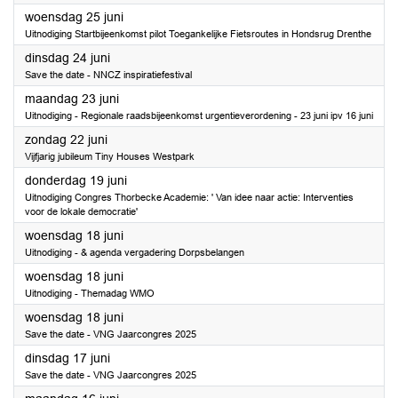
2025
woensdag 25 juni
Uitnodiging Startbijeenkomst pilot Toegankelijke Fietsroutes in Hondsrug Drenthe
2025
dinsdag 24 juni
Save the date - NNCZ inspiratiefestival
2025
maandag 23 juni
Uitnodiging - Regionale raadsbijeenkomst urgentieverordening - 23 juni ipv 16 juni
2025
zondag 22 juni
Vijfjarig jubileum Tiny Houses Westpark
2025
donderdag 19 juni
Uitnodiging Congres Thorbecke Academie: ' Van idee naar actie: Interventies
voor de lokale democratie'
2025
woensdag 18 juni
Uitnodiging - & agenda vergadering Dorpsbelangen
2025
woensdag 18 juni
Uitnodiging - Themadag WMO
2025
woensdag 18 juni
Save the date - VNG Jaarcongres 2025
2025
dinsdag 17 juni
Save the date - VNG Jaarcongres 2025