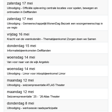
2025
zaterdag 17 mei
Uitnodiging - Officiële oplevering centrale locaties voor spelen, bewegen en
ontmoeten in Delftlanden
2025
zaterdag 17 mei
Uitnodiging - GemeenschappelijkWonenDag Bezoek een woongemeenschap in
uw regio
2025
vrijdag 16 mei
Kracht van de veenkoloniën - Themabijeenkomst Zorgen doen we Samen
2025
donderdag 15 mei
Informatiebijeenkomsten Delftlanden
2025
woensdag 14 mei
Van voor naar van de wijk Angelslo
2025
woensdag 14 mei
Uitnodiging - Limor voor inloopbijeenkomst Limor
2025
maandag 12 mei
Uitnodiging - seizoenpresentatie ATLAS Theater
2025
maandag 12 mei
Seizoenspresentatie `25 - `26 Atlas Theater
2025
donderdag 8 mei
Uitnodiging - werksessie raadsparticipatie