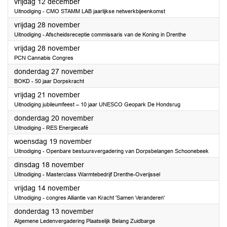
2025
vrijdag 12 december
Uitnodiging - CMO STAMM LAB jaarlijkse netwerkbijeenkomst
2025
vrijdag 28 november
Uitnodiging - Afscheidsreceptie commissaris van de Koning in Drenthe
2025
vrijdag 28 november
PCN Cannabis Congres
2025
donderdag 27 november
BOKD - 50 jaar Dorpskracht
2025
vrijdag 21 november
Uitnodiging jubileumfeest – 10 jaar UNESCO Geopark De Hondsrug
2025
donderdag 20 november
Uitnodiging - RES Energiecafé
2025
woensdag 19 november
Uitnodiging - Openbare bestuursvergadering van Dorpsbelangen Schoonebeek
2025
dinsdag 18 november
Uitnodiging - Masterclass Warmtebedrijf Drenthe-Overijssel
2025
vrijdag 14 november
Uitnodiging - congres Alliantie van Kracht 'Samen Veranderen'
2025
donderdag 13 november
Algemene Ledenvergadering Plaatselijk Belang Zuidbarge