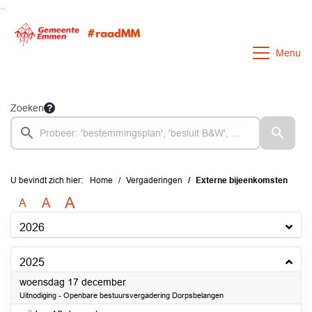
Ga naar de inhoud van deze pagina
Ga naar het zoeken
Ga naar het menu
Menu
Zoeken
U bevindt zich hier:
Home
Vergaderingen
Externe bijeenkomsten
A
A
A
2026
2025
2025
woensdag 17 december
Uitnodiging - Openbare bestuursvergadering Dorpsbelangen