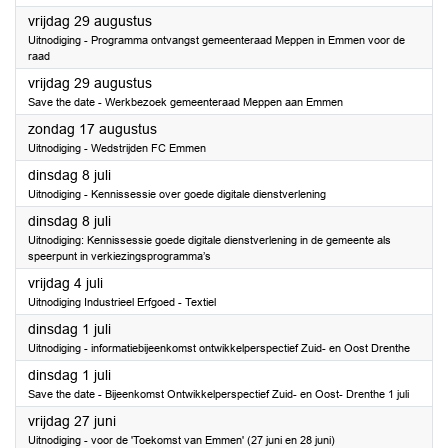
2025
vrijdag 29 augustus
Uitnodiging - Programma ontvangst gemeenteraad Meppen in Emmen voor de
raad
2025
vrijdag 29 augustus
Save the date - Werkbezoek gemeenteraad Meppen aan Emmen
2025
zondag 17 augustus
Uitnodiging - Wedstrijden FC Emmen
2025
dinsdag 8 juli
Uitnodiging - Kennissessie over goede digitale dienstverlening
2025
dinsdag 8 juli
Uitnodiging: Kennissessie goede digitale dienstverlening in de gemeente als
speerpunt in verkiezingsprogramma’s
2025
vrijdag 4 juli
Uitnodiging Industrieel Erfgoed - Textiel
2025
dinsdag 1 juli
Uitnodiging - informatiebijeenkomst ontwikkelperspectief Zuid- en Oost Drenthe
2025
dinsdag 1 juli
Save the date - Bijeenkomst Ontwikkelperspectief Zuid- en Oost- Drenthe 1 juli
2025
vrijdag 27 juni
Uitnodiging - voor de 'Toekomst van Emmen' (27 juni en 28 juni)