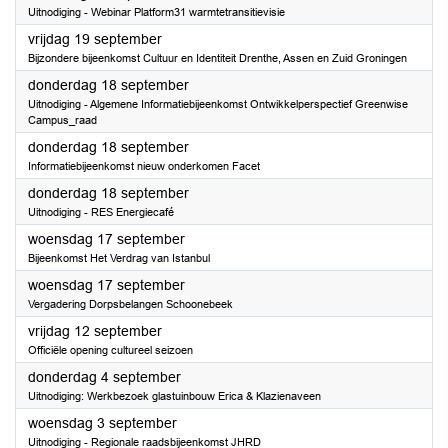
Uitnodiging - Webinar Platform31 warmtetransitievisie
2025
vrijdag 19 september
Bijzondere bijeenkomst Cultuur en Identiteit Drenthe, Assen en Zuid Groningen
2025
donderdag 18 september
Uitnodiging - Algemene Informatiebijeenkomst Ontwikkelperspectief Greenwise
Campus_raad
2025
donderdag 18 september
Informatiebijeenkomst nieuw onderkomen Facet
2025
donderdag 18 september
Uitnodiging - RES Energiecafé
2025
woensdag 17 september
Bijeenkomst Het Verdrag van Istanbul
2025
woensdag 17 september
Vergadering Dorpsbelangen Schoonebeek
2025
vrijdag 12 september
Officiële opening cultureel seizoen
2025
donderdag 4 september
Uitnodiging: Werkbezoek glastuinbouw Erica & Klazienaveen
2025
woensdag 3 september
Uitnodiging - Regionale raadsbijeenkomst JHRD