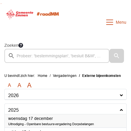
Ga naar de inhoud van deze pagina
Ga naar het zoeken
Ga naar het menu
Menu
Zoeken
U bevindt zich hier:
Home
Vergaderingen
Externe bijeenkomsten
A
A
A
2026
2025
2025
woensdag 17 december
Uitnodiging - Openbare bestuursvergadering Dorpsbelangen