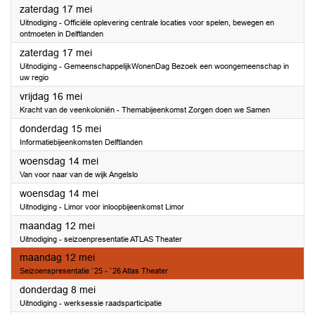
2025
zaterdag 17 mei
Uitnodiging - Officiële oplevering centrale locaties voor spelen, bewegen en
ontmoeten in Delftlanden
2025
zaterdag 17 mei
Uitnodiging - GemeenschappelijkWonenDag Bezoek een woongemeenschap in
uw regio
2025
vrijdag 16 mei
Kracht van de veenkoloniën - Themabijeenkomst Zorgen doen we Samen
2025
donderdag 15 mei
Informatiebijeenkomsten Delftlanden
2025
woensdag 14 mei
Van voor naar van de wijk Angelslo
2025
woensdag 14 mei
Uitnodiging - Limor voor inloopbijeenkomst Limor
2025
maandag 12 mei
Uitnodiging - seizoenpresentatie ATLAS Theater
2025
maandag 12 mei
Seizoenspresentatie `25 - `26 Atlas Theater
2025
donderdag 8 mei
Uitnodiging - werksessie raadsparticipatie