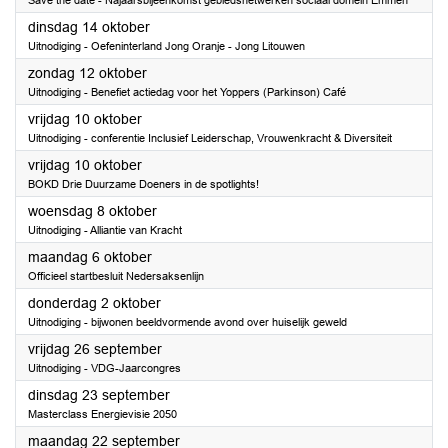
Save the date - Najaarsbijeenkomst gebiedsnetwerken sociaal domein Emmen
2025
dinsdag 14 oktober
Uitnodiging - Oefeninterland Jong Oranje - Jong Litouwen
2025
zondag 12 oktober
Uitnodiging - Benefiet actiedag voor het Yoppers (Parkinson) Café
2025
vrijdag 10 oktober
Uitnodiging - conferentie Inclusief Leiderschap, Vrouwenkracht & Diversiteit
2025
vrijdag 10 oktober
BOKD Drie Duurzame Doeners in de spotlights!
2025
woensdag 8 oktober
Uitnodiging - Alliantie van Kracht
2025
maandag 6 oktober
Officieel startbesluit Nedersaksenlijn
2025
donderdag 2 oktober
Uitnodiging - bijwonen beeldvormende avond over huiselijk geweld
2025
vrijdag 26 september
Uitnodiging - VDG-Jaarcongres
2025
dinsdag 23 september
Masterclass Energievisie 2050
2025
maandag 22 september