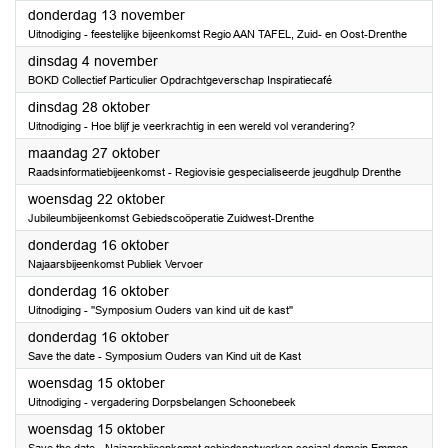
2025
donderdag 13 november
Uitnodiging - feestelijke bijeenkomst Regio AAN TAFEL, Zuid- en Oost-Drenthe
2025
dinsdag 4 november
BOKD Collectief Particulier Opdrachtgeverschap Inspiratiecafé
2025
dinsdag 28 oktober
Uitnodiging - Hoe blijf je veerkrachtig in een wereld vol verandering?
2025
maandag 27 oktober
Raadsinformatiebijeenkomst - Regiovisie gespecialiseerde jeugdhulp Drenthe
2025
woensdag 22 oktober
Jubileumbijeenkomst Gebiedscoöperatie Zuidwest-Drenthe
2025
donderdag 16 oktober
Najaarsbijeenkomst Publiek Vervoer
2025
donderdag 16 oktober
Uitnodiging - ''Symposium Ouders van kind uit de kast''
2025
donderdag 16 oktober
Save the date - Symposium Ouders van Kind uit de Kast
2025
woensdag 15 oktober
Uitnodiging - vergadering Dorpsbelangen Schoonebeek
2025
woensdag 15 oktober