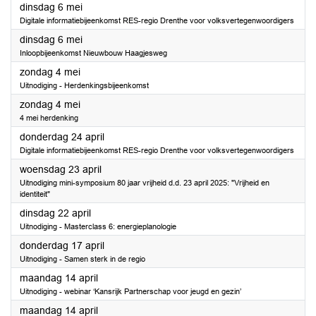
2025
dinsdag 6 mei
Digitale informatiebijeenkomst RES-regio Drenthe voor volksvertegenwoordigers
2025
dinsdag 6 mei
Inloopbijeenkomst Nieuwbouw Haagjesweg
2025
zondag 4 mei
Uitnodiging - Herdenkingsbijeenkomst
2025
zondag 4 mei
4 mei herdenking
2025
donderdag 24 april
Digitale informatiebijeenkomst RES-regio Drenthe voor volksvertegenwoordigers
2025
woensdag 23 april
Uitnodiging mini-symposium 80 jaar vrijheid d.d. 23 april 2025: "Vrijheid en
identiteit"
2025
dinsdag 22 april
Uitnodiging - Masterclass 6: energieplanologie
2025
donderdag 17 april
Uitnodiging - Samen sterk in de regio
2025
maandag 14 april
Uitnodiging - webinar ‘Kansrijk Partnerschap voor jeugd en gezin’
2025
maandag 14 april