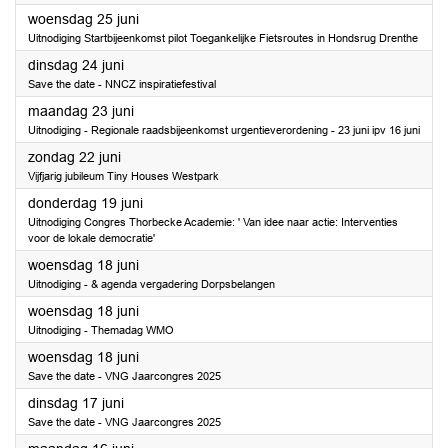
2025
woensdag 25 juni
Uitnodiging Startbijeenkomst pilot Toegankelijke Fietsroutes in Hondsrug Drenthe
2025
dinsdag 24 juni
Save the date - NNCZ inspiratiefestival
2025
maandag 23 juni
Uitnodiging - Regionale raadsbijeenkomst urgentieverordening - 23 juni ipv 16 juni
2025
zondag 22 juni
Vijfjarig jubileum Tiny Houses Westpark
2025
donderdag 19 juni
Uitnodiging Congres Thorbecke Academie: ' Van idee naar actie: Interventies
voor de lokale democratie'
2025
woensdag 18 juni
Uitnodiging - & agenda vergadering Dorpsbelangen
2025
woensdag 18 juni
Uitnodiging - Themadag WMO
2025
woensdag 18 juni
Save the date - VNG Jaarcongres 2025
2025
dinsdag 17 juni
Save the date - VNG Jaarcongres 2025