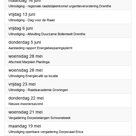
2025
maandag 16 juni
Uitnodiging - regionale raadsbijeenkomst urgentieverordening Drenthe
2025
vrijdag 13 juni
Uitnodiging - Dag voor de Raad
2025
vrijdag 6 juni
Uitnodiging - Afsluiting Duurzame Bollenteelt Drenthe
2025
donderdag 5 juni
Aanbieding rapport Energiebesparingsplicht
2025
woensdag 28 mei
Afscheid Marjolein Plantinga
2025
woensdag 28 mei
Uitnodiging Energiecafé op locatie
2025
vrijdag 23 mei
Uitnodiging - Raadsacademie Groningen
2025
donderdag 22 mei
Nieuwe inwonersavond
2025
woensdag 21 mei
Vergadering Dorpsbelangen Schoonebeek
2025
maandag 19 mei
Uitnodiging openbare vergadering Dorpsraad Erica