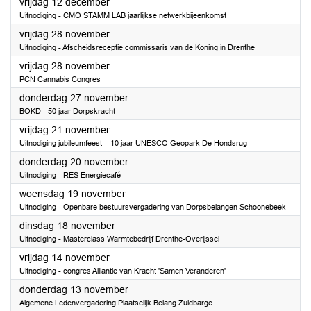
2025
vrijdag 12 december
Uitnodiging - CMO STAMM LAB jaarlijkse netwerkbijeenkomst
2025
vrijdag 28 november
Uitnodiging - Afscheidsreceptie commissaris van de Koning in Drenthe
2025
vrijdag 28 november
PCN Cannabis Congres
2025
donderdag 27 november
BOKD - 50 jaar Dorpskracht
2025
vrijdag 21 november
Uitnodiging jubileumfeest – 10 jaar UNESCO Geopark De Hondsrug
2025
donderdag 20 november
Uitnodiging - RES Energiecafé
2025
woensdag 19 november
Uitnodiging - Openbare bestuursvergadering van Dorpsbelangen Schoonebeek
2025
dinsdag 18 november
Uitnodiging - Masterclass Warmtebedrijf Drenthe-Overijssel
2025
vrijdag 14 november
Uitnodiging - congres Alliantie van Kracht 'Samen Veranderen'
2025
donderdag 13 november
Algemene Ledenvergadering Plaatselijk Belang Zuidbarge