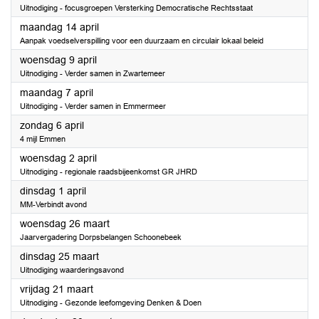
Uitnodiging - focusgroepen Versterking Democratische Rechtsstaat
2025
maandag 14 april
Aanpak voedselverspilling voor een duurzaam en circulair lokaal beleid
2025
woensdag 9 april
Uitnodiging - Verder samen in Zwartemeer
2025
maandag 7 april
Uitnodiging - Verder samen in Emmermeer
2025
zondag 6 april
4 mijl Emmen
2025
woensdag 2 april
Uitnodiging - regionale raadsbijeenkomst GR JHRD
2025
dinsdag 1 april
MM-Verbindt avond
2025
woensdag 26 maart
Jaarvergadering Dorpsbelangen Schoonebeek
2025
dinsdag 25 maart
Uitnodiging waarderingsavond
2025
vrijdag 21 maart
Uitnodiging - Gezonde leefomgeving Denken & Doen