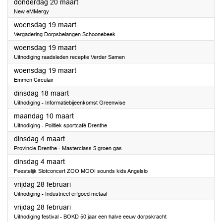
2025
donderdag 20 maart
New eMMergy
2025
woensdag 19 maart
Vergadering Dorpsbelangen Schoonebeek
2025
woensdag 19 maart
Uitnodiging raadsleden receptie Verder Samen
2025
woensdag 19 maart
Emmen Circulair
2025
dinsdag 18 maart
Uitnodiging - Informatiebijeenkomst Greenwise
2025
maandag 10 maart
Uitnodiging - Politiek sportcafé Drenthe
2025
dinsdag 4 maart
Provincie Drenthe - Masterclass 5 groen gas
2025
dinsdag 4 maart
Feestelijk Slotconcert ZOO MOOI sounds kids Angelslo
2025
vrijdag 28 februari
Uitnodiging - Industrieel erfgoed metaal
2025
vrijdag 28 februari
Uitnodiging festival - BOKD 50 jaar een halve eeuw dorpskracht