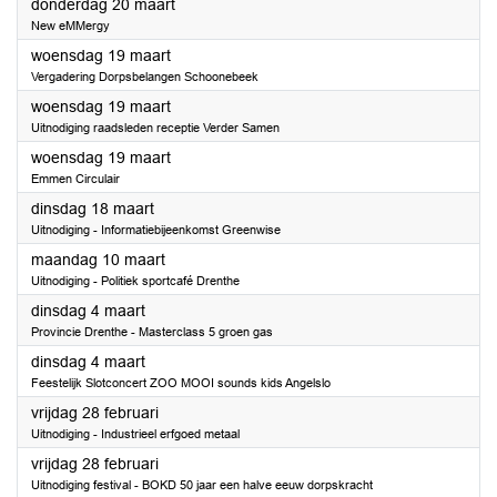
2025
donderdag 20 maart
New eMMergy
2025
woensdag 19 maart
Vergadering Dorpsbelangen Schoonebeek
2025
woensdag 19 maart
Uitnodiging raadsleden receptie Verder Samen
2025
woensdag 19 maart
Emmen Circulair
2025
dinsdag 18 maart
Uitnodiging - Informatiebijeenkomst Greenwise
2025
maandag 10 maart
Uitnodiging - Politiek sportcafé Drenthe
2025
dinsdag 4 maart
Provincie Drenthe - Masterclass 5 groen gas
2025
dinsdag 4 maart
Feestelijk Slotconcert ZOO MOOI sounds kids Angelslo
2025
vrijdag 28 februari
Uitnodiging - Industrieel erfgoed metaal
2025
vrijdag 28 februari
Uitnodiging festival - BOKD 50 jaar een halve eeuw dorpskracht