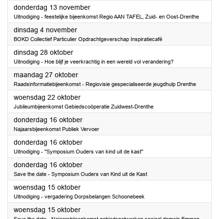
2025
donderdag 13 november
Uitnodiging - feestelijke bijeenkomst Regio AAN TAFEL, Zuid- en Oost-Drenthe
2025
dinsdag 4 november
BOKD Collectief Particulier Opdrachtgeverschap Inspiratiecafé
2025
dinsdag 28 oktober
Uitnodiging - Hoe blijf je veerkrachtig in een wereld vol verandering?
2025
maandag 27 oktober
Raadsinformatiebijeenkomst - Regiovisie gespecialiseerde jeugdhulp Drenthe
2025
woensdag 22 oktober
Jubileumbijeenkomst Gebiedscoöperatie Zuidwest-Drenthe
2025
donderdag 16 oktober
Najaarsbijeenkomst Publiek Vervoer
2025
donderdag 16 oktober
Uitnodiging - ''Symposium Ouders van kind uit de kast''
2025
donderdag 16 oktober
Save the date - Symposium Ouders van Kind uit de Kast
2025
woensdag 15 oktober
Uitnodiging - vergadering Dorpsbelangen Schoonebeek
2025
woensdag 15 oktober