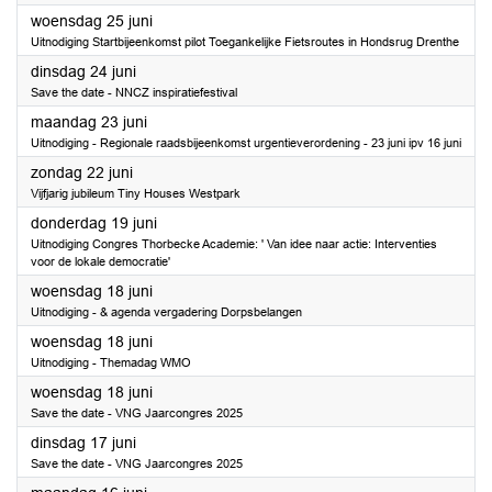
2025
woensdag 25 juni
Uitnodiging Startbijeenkomst pilot Toegankelijke Fietsroutes in Hondsrug Drenthe
2025
dinsdag 24 juni
Save the date - NNCZ inspiratiefestival
2025
maandag 23 juni
Uitnodiging - Regionale raadsbijeenkomst urgentieverordening - 23 juni ipv 16 juni
2025
zondag 22 juni
Vijfjarig jubileum Tiny Houses Westpark
2025
donderdag 19 juni
Uitnodiging Congres Thorbecke Academie: ' Van idee naar actie: Interventies
voor de lokale democratie'
2025
woensdag 18 juni
Uitnodiging - & agenda vergadering Dorpsbelangen
2025
woensdag 18 juni
Uitnodiging - Themadag WMO
2025
woensdag 18 juni
Save the date - VNG Jaarcongres 2025
2025
dinsdag 17 juni
Save the date - VNG Jaarcongres 2025