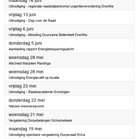
2025
maandag 16 juni
Uitnodiging - regionale raadsbijeenkomst urgentieverordening Drenthe
2025
vrijdag 13 juni
Uitnodiging - Dag voor de Raad
2025
vrijdag 6 juni
Uitnodiging - Afsluiting Duurzame Bollenteelt Drenthe
2025
donderdag 5 juni
Aanbieding rapport Energiebesparingsplicht
2025
woensdag 28 mei
Afscheid Marjolein Plantinga
2025
woensdag 28 mei
Uitnodiging Energiecafé op locatie
2025
vrijdag 23 mei
Uitnodiging - Raadsacademie Groningen
2025
donderdag 22 mei
Nieuwe inwonersavond
2025
woensdag 21 mei
Vergadering Dorpsbelangen Schoonebeek
2025
maandag 19 mei
Uitnodiging openbare vergadering Dorpsraad Erica