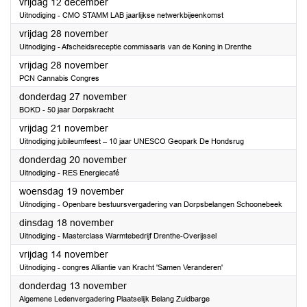
2025
vrijdag 12 december
Uitnodiging - CMO STAMM LAB jaarlijkse netwerkbijeenkomst
2025
vrijdag 28 november
Uitnodiging - Afscheidsreceptie commissaris van de Koning in Drenthe
2025
vrijdag 28 november
PCN Cannabis Congres
2025
donderdag 27 november
BOKD - 50 jaar Dorpskracht
2025
vrijdag 21 november
Uitnodiging jubileumfeest – 10 jaar UNESCO Geopark De Hondsrug
2025
donderdag 20 november
Uitnodiging - RES Energiecafé
2025
woensdag 19 november
Uitnodiging - Openbare bestuursvergadering van Dorpsbelangen Schoonebeek
2025
dinsdag 18 november
Uitnodiging - Masterclass Warmtebedrijf Drenthe-Overijssel
2025
vrijdag 14 november
Uitnodiging - congres Alliantie van Kracht 'Samen Veranderen'
2025
donderdag 13 november
Algemene Ledenvergadering Plaatselijk Belang Zuidbarge