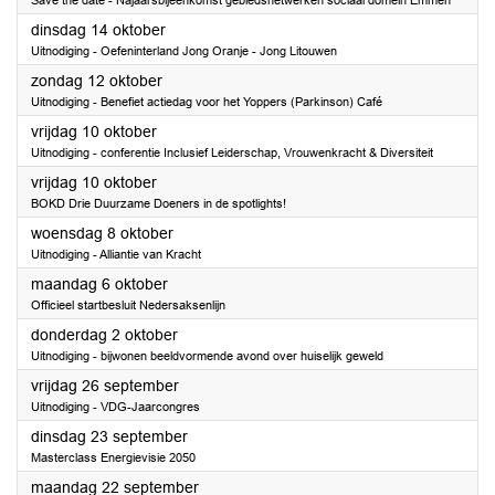
Save the date - Najaarsbijeenkomst gebiedsnetwerken sociaal domein Emmen
2025
dinsdag 14 oktober
Uitnodiging - Oefeninterland Jong Oranje - Jong Litouwen
2025
zondag 12 oktober
Uitnodiging - Benefiet actiedag voor het Yoppers (Parkinson) Café
2025
vrijdag 10 oktober
Uitnodiging - conferentie Inclusief Leiderschap, Vrouwenkracht & Diversiteit
2025
vrijdag 10 oktober
BOKD Drie Duurzame Doeners in de spotlights!
2025
woensdag 8 oktober
Uitnodiging - Alliantie van Kracht
2025
maandag 6 oktober
Officieel startbesluit Nedersaksenlijn
2025
donderdag 2 oktober
Uitnodiging - bijwonen beeldvormende avond over huiselijk geweld
2025
vrijdag 26 september
Uitnodiging - VDG-Jaarcongres
2025
dinsdag 23 september
Masterclass Energievisie 2050
2025
maandag 22 september