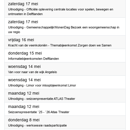
2025
zaterdag 17 mei
Uitnodiging - Officiële oplevering centrale locaties voor spelen, bewegen en
ontmoeten in Delftlanden
2025
zaterdag 17 mei
Uitnodiging - GemeenschappelijkWonenDag Bezoek een woongemeenschap in
uw regio
2025
vrijdag 16 mei
Kracht van de veenkoloniën - Themabijeenkomst Zorgen doen we Samen
2025
donderdag 15 mei
Informatiebijeenkomsten Delftlanden
2025
woensdag 14 mei
Van voor naar van de wijk Angelslo
2025
woensdag 14 mei
Uitnodiging - Limor voor inloopbijeenkomst Limor
2025
maandag 12 mei
Uitnodiging - seizoenpresentatie ATLAS Theater
2025
maandag 12 mei
Seizoenspresentatie `25 - `26 Atlas Theater
2025
donderdag 8 mei
Uitnodiging - werksessie raadsparticipatie