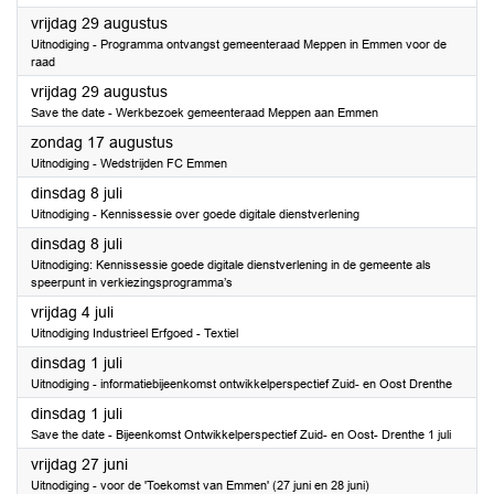
2025
vrijdag 29 augustus
Uitnodiging - Programma ontvangst gemeenteraad Meppen in Emmen voor de
raad
2025
vrijdag 29 augustus
Save the date - Werkbezoek gemeenteraad Meppen aan Emmen
2025
zondag 17 augustus
Uitnodiging - Wedstrijden FC Emmen
2025
dinsdag 8 juli
Uitnodiging - Kennissessie over goede digitale dienstverlening
2025
dinsdag 8 juli
Uitnodiging: Kennissessie goede digitale dienstverlening in de gemeente als
speerpunt in verkiezingsprogramma’s
2025
vrijdag 4 juli
Uitnodiging Industrieel Erfgoed - Textiel
2025
dinsdag 1 juli
Uitnodiging - informatiebijeenkomst ontwikkelperspectief Zuid- en Oost Drenthe
2025
dinsdag 1 juli
Save the date - Bijeenkomst Ontwikkelperspectief Zuid- en Oost- Drenthe 1 juli
2025
vrijdag 27 juni
Uitnodiging - voor de 'Toekomst van Emmen' (27 juni en 28 juni)