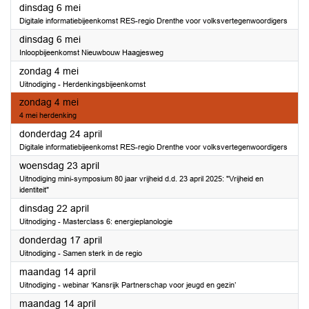
2025
dinsdag 6 mei
Digitale informatiebijeenkomst RES-regio Drenthe voor volksvertegenwoordigers
2025
dinsdag 6 mei
Inloopbijeenkomst Nieuwbouw Haagjesweg
2025
zondag 4 mei
Uitnodiging - Herdenkingsbijeenkomst
2025
zondag 4 mei
4 mei herdenking
2025
donderdag 24 april
Digitale informatiebijeenkomst RES-regio Drenthe voor volksvertegenwoordigers
2025
woensdag 23 april
Uitnodiging mini-symposium 80 jaar vrijheid d.d. 23 april 2025: "Vrijheid en
identiteit"
2025
dinsdag 22 april
Uitnodiging - Masterclass 6: energieplanologie
2025
donderdag 17 april
Uitnodiging - Samen sterk in de regio
2025
maandag 14 april
Uitnodiging - webinar ‘Kansrijk Partnerschap voor jeugd en gezin’
2025
maandag 14 april