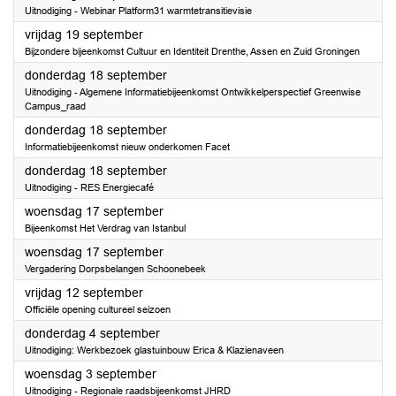
Uitnodiging - Webinar Platform31 warmtetransitievisie
2025
vrijdag 19 september
Bijzondere bijeenkomst Cultuur en Identiteit Drenthe, Assen en Zuid Groningen
2025
donderdag 18 september
Uitnodiging - Algemene Informatiebijeenkomst Ontwikkelperspectief Greenwise
Campus_raad
2025
donderdag 18 september
Informatiebijeenkomst nieuw onderkomen Facet
2025
donderdag 18 september
Uitnodiging - RES Energiecafé
2025
woensdag 17 september
Bijeenkomst Het Verdrag van Istanbul
2025
woensdag 17 september
Vergadering Dorpsbelangen Schoonebeek
2025
vrijdag 12 september
Officiële opening cultureel seizoen
2025
donderdag 4 september
Uitnodiging: Werkbezoek glastuinbouw Erica & Klazienaveen
2025
woensdag 3 september
Uitnodiging - Regionale raadsbijeenkomst JHRD