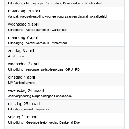
Uitnodiging - focusgroepen Versterking Democratische Rechtsstaat
2025
maandag 14 april
Aanpak voedselverspilling voor een duurzaam en circulair lokaal beleid
2025
woensdag 9 april
Uitnodiging - Verder samen in Zwartemeer
2025
maandag 7 april
Uitnodiging - Verder samen in Emmermeer
2025
zondag 6 april
4 mijl Emmen
2025
woensdag 2 april
Uitnodiging - regionale raadsbijeenkomst GR JHRD
2025
dinsdag 1 april
MM-Verbindt avond
2025
woensdag 26 maart
Jaarvergadering Dorpsbelangen Schoonebeek
2025
dinsdag 25 maart
Uitnodiging waarderingsavond
2025
vrijdag 21 maart
Uitnodiging - Gezonde leefomgeving Denken & Doen