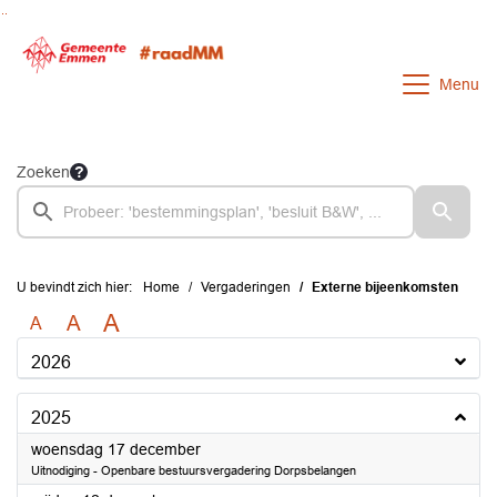
Ga naar de inhoud van deze pagina
Ga naar het zoeken
Ga naar het menu
Menu
Zoeken
U bevindt zich hier:
Home
Vergaderingen
Externe bijeenkomsten
A
A
A
2026
2025
2025
woensdag 17 december
Uitnodiging - Openbare bestuursvergadering Dorpsbelangen