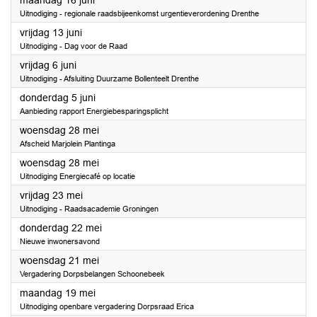
maandag 16 juni
Uitnodiging - regionale raadsbijeenkomst urgentieverordening Drenthe
2025
vrijdag 13 juni
Uitnodiging - Dag voor de Raad
2025
vrijdag 6 juni
Uitnodiging - Afsluiting Duurzame Bollenteelt Drenthe
2025
donderdag 5 juni
Aanbieding rapport Energiebesparingsplicht
2025
woensdag 28 mei
Afscheid Marjolein Plantinga
2025
woensdag 28 mei
Uitnodiging Energiecafé op locatie
2025
vrijdag 23 mei
Uitnodiging - Raadsacademie Groningen
2025
donderdag 22 mei
Nieuwe inwonersavond
2025
woensdag 21 mei
Vergadering Dorpsbelangen Schoonebeek
2025
maandag 19 mei
Uitnodiging openbare vergadering Dorpsraad Erica