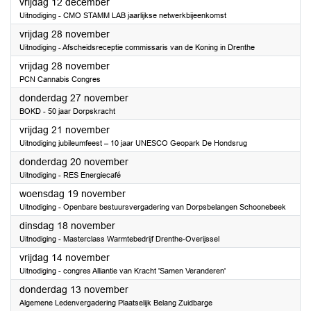
2025
vrijdag 12 december
Uitnodiging - CMO STAMM LAB jaarlijkse netwerkbijeenkomst
2025
vrijdag 28 november
Uitnodiging - Afscheidsreceptie commissaris van de Koning in Drenthe
2025
vrijdag 28 november
PCN Cannabis Congres
2025
donderdag 27 november
BOKD - 50 jaar Dorpskracht
2025
vrijdag 21 november
Uitnodiging jubileumfeest – 10 jaar UNESCO Geopark De Hondsrug
2025
donderdag 20 november
Uitnodiging - RES Energiecafé
2025
woensdag 19 november
Uitnodiging - Openbare bestuursvergadering van Dorpsbelangen Schoonebeek
2025
dinsdag 18 november
Uitnodiging - Masterclass Warmtebedrijf Drenthe-Overijssel
2025
vrijdag 14 november
Uitnodiging - congres Alliantie van Kracht 'Samen Veranderen'
2025
donderdag 13 november
Algemene Ledenvergadering Plaatselijk Belang Zuidbarge