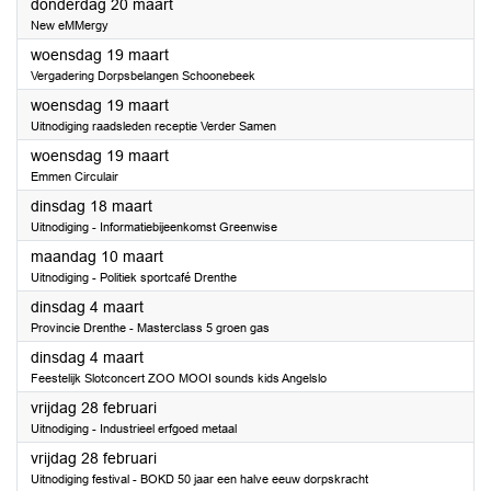
2025
donderdag 20 maart
New eMMergy
2025
woensdag 19 maart
Vergadering Dorpsbelangen Schoonebeek
2025
woensdag 19 maart
Uitnodiging raadsleden receptie Verder Samen
2025
woensdag 19 maart
Emmen Circulair
2025
dinsdag 18 maart
Uitnodiging - Informatiebijeenkomst Greenwise
2025
maandag 10 maart
Uitnodiging - Politiek sportcafé Drenthe
2025
dinsdag 4 maart
Provincie Drenthe - Masterclass 5 groen gas
2025
dinsdag 4 maart
Feestelijk Slotconcert ZOO MOOI sounds kids Angelslo
2025
vrijdag 28 februari
Uitnodiging - Industrieel erfgoed metaal
2025
vrijdag 28 februari
Uitnodiging festival - BOKD 50 jaar een halve eeuw dorpskracht