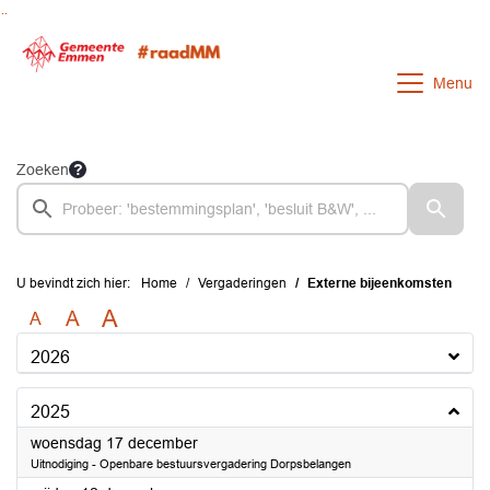
Ga naar de inhoud van deze pagina
Ga naar het zoeken
Ga naar het menu
Menu
Zoeken
U bevindt zich hier:
Home
Vergaderingen
Externe bijeenkomsten
A
A
A
2026
2025
2025
woensdag 17 december
Uitnodiging - Openbare bestuursvergadering Dorpsbelangen