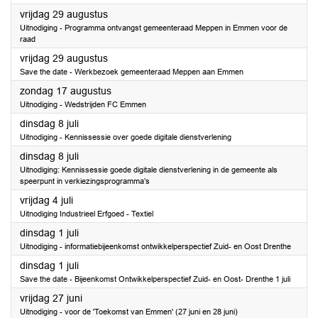
2025
vrijdag 29 augustus
Uitnodiging - Programma ontvangst gemeenteraad Meppen in Emmen voor de
raad
2025
vrijdag 29 augustus
Save the date - Werkbezoek gemeenteraad Meppen aan Emmen
2025
zondag 17 augustus
Uitnodiging - Wedstrijden FC Emmen
2025
dinsdag 8 juli
Uitnodiging - Kennissessie over goede digitale dienstverlening
2025
dinsdag 8 juli
Uitnodiging: Kennissessie goede digitale dienstverlening in de gemeente als
speerpunt in verkiezingsprogramma’s
2025
vrijdag 4 juli
Uitnodiging Industrieel Erfgoed - Textiel
2025
dinsdag 1 juli
Uitnodiging - informatiebijeenkomst ontwikkelperspectief Zuid- en Oost Drenthe
2025
dinsdag 1 juli
Save the date - Bijeenkomst Ontwikkelperspectief Zuid- en Oost- Drenthe 1 juli
2025
vrijdag 27 juni
Uitnodiging - voor de 'Toekomst van Emmen' (27 juni en 28 juni)