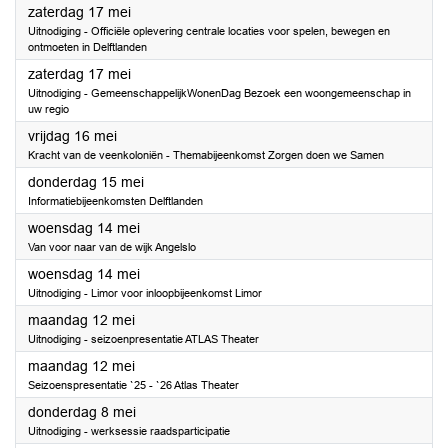
2025
zaterdag 17 mei
Uitnodiging - Officiële oplevering centrale locaties voor spelen, bewegen en
ontmoeten in Delftlanden
2025
zaterdag 17 mei
Uitnodiging - GemeenschappelijkWonenDag Bezoek een woongemeenschap in
uw regio
2025
vrijdag 16 mei
Kracht van de veenkoloniën - Themabijeenkomst Zorgen doen we Samen
2025
donderdag 15 mei
Informatiebijeenkomsten Delftlanden
2025
woensdag 14 mei
Van voor naar van de wijk Angelslo
2025
woensdag 14 mei
Uitnodiging - Limor voor inloopbijeenkomst Limor
2025
maandag 12 mei
Uitnodiging - seizoenpresentatie ATLAS Theater
2025
maandag 12 mei
Seizoenspresentatie `25 - `26 Atlas Theater
2025
donderdag 8 mei
Uitnodiging - werksessie raadsparticipatie