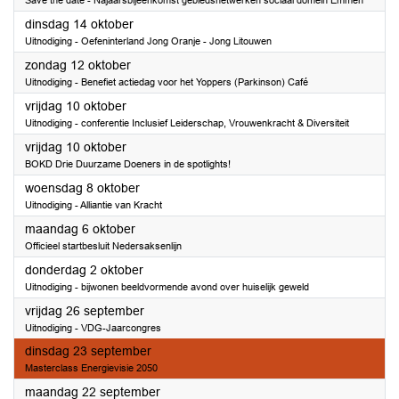
Save the date - Najaarsbijeenkomst gebiedsnetwerken sociaal domein Emmen
2025
dinsdag 14 oktober
Uitnodiging - Oefeninterland Jong Oranje - Jong Litouwen
2025
zondag 12 oktober
Uitnodiging - Benefiet actiedag voor het Yoppers (Parkinson) Café
2025
vrijdag 10 oktober
Uitnodiging - conferentie Inclusief Leiderschap, Vrouwenkracht & Diversiteit
2025
vrijdag 10 oktober
BOKD Drie Duurzame Doeners in de spotlights!
2025
woensdag 8 oktober
Uitnodiging - Alliantie van Kracht
2025
maandag 6 oktober
Officieel startbesluit Nedersaksenlijn
2025
donderdag 2 oktober
Uitnodiging - bijwonen beeldvormende avond over huiselijk geweld
2025
vrijdag 26 september
Uitnodiging - VDG-Jaarcongres
2025
dinsdag 23 september
Masterclass Energievisie 2050
2025
maandag 22 september