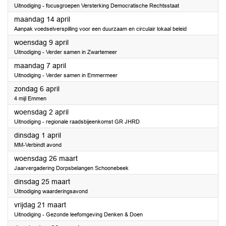
Uitnodiging - focusgroepen Versterking Democratische Rechtsstaat
2025
maandag 14 april
Aanpak voedselverspilling voor een duurzaam en circulair lokaal beleid
2025
woensdag 9 april
Uitnodiging - Verder samen in Zwartemeer
2025
maandag 7 april
Uitnodiging - Verder samen in Emmermeer
2025
zondag 6 april
4 mijl Emmen
2025
woensdag 2 april
Uitnodiging - regionale raadsbijeenkomst GR JHRD
2025
dinsdag 1 april
MM-Verbindt avond
2025
woensdag 26 maart
Jaarvergadering Dorpsbelangen Schoonebeek
2025
dinsdag 25 maart
Uitnodiging waarderingsavond
2025
vrijdag 21 maart
Uitnodiging - Gezonde leefomgeving Denken & Doen