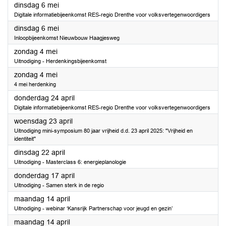
2025
dinsdag 6 mei
Digitale informatiebijeenkomst RES-regio Drenthe voor volksvertegenwoordigers
2025
dinsdag 6 mei
Inloopbijeenkomst Nieuwbouw Haagjesweg
2025
zondag 4 mei
Uitnodiging - Herdenkingsbijeenkomst
2025
zondag 4 mei
4 mei herdenking
2025
donderdag 24 april
Digitale informatiebijeenkomst RES-regio Drenthe voor volksvertegenwoordigers
2025
woensdag 23 april
Uitnodiging mini-symposium 80 jaar vrijheid d.d. 23 april 2025: "Vrijheid en
identiteit"
2025
dinsdag 22 april
Uitnodiging - Masterclass 6: energieplanologie
2025
donderdag 17 april
Uitnodiging - Samen sterk in de regio
2025
maandag 14 april
Uitnodiging - webinar ‘Kansrijk Partnerschap voor jeugd en gezin’
2025
maandag 14 april