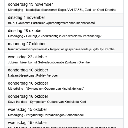
2025
donderdag 13 november
Uitnodiging - feestelijke bijeenkomst Regio AAN TAFEL, Zuid- en Oost-Drenthe
2025
dinsdag 4 november
BOKD Collectief Particulier Opdrachtgeverschap Inspiratiecafé
2025
dinsdag 28 oktober
Uitnodiging - Hoe blijf je veerkrachtig in een wereld vol verandering?
2025
maandag 27 oktober
Raadsinformatiebijeenkomst - Regiovisie gespecialiseerde jeugdhulp Drenthe
2025
woensdag 22 oktober
Jubileumbijeenkomst Gebiedscoöperatie Zuidwest-Drenthe
2025
donderdag 16 oktober
Najaarsbijeenkomst Publiek Vervoer
2025
donderdag 16 oktober
Uitnodiging - ''Symposium Ouders van kind uit de kast''
2025
donderdag 16 oktober
Save the date - Symposium Ouders van Kind uit de Kast
2025
woensdag 15 oktober
Uitnodiging - vergadering Dorpsbelangen Schoonebeek
2025
woensdag 15 oktober