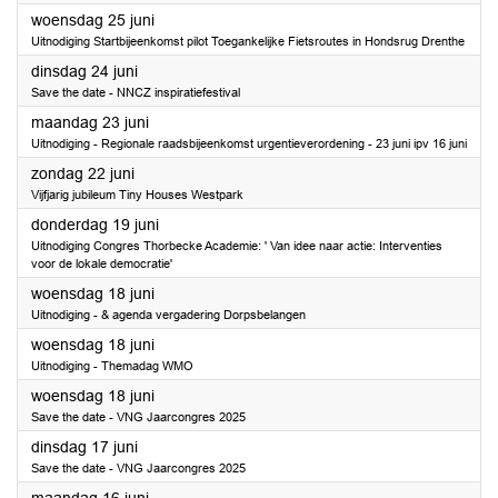
2025
woensdag 25 juni
Uitnodiging Startbijeenkomst pilot Toegankelijke Fietsroutes in Hondsrug Drenthe
2025
dinsdag 24 juni
Save the date - NNCZ inspiratiefestival
2025
maandag 23 juni
Uitnodiging - Regionale raadsbijeenkomst urgentieverordening - 23 juni ipv 16 juni
2025
zondag 22 juni
Vijfjarig jubileum Tiny Houses Westpark
2025
donderdag 19 juni
Uitnodiging Congres Thorbecke Academie: ' Van idee naar actie: Interventies
voor de lokale democratie'
2025
woensdag 18 juni
Uitnodiging - & agenda vergadering Dorpsbelangen
2025
woensdag 18 juni
Uitnodiging - Themadag WMO
2025
woensdag 18 juni
Save the date - VNG Jaarcongres 2025
2025
dinsdag 17 juni
Save the date - VNG Jaarcongres 2025
2025