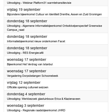
Uitnodiging - Webinar Platform31 warmtetransitievisie
2025
vrijdag 19 september
Bijzondere bijeenkomst Cultuur en Identiteit Drenthe, Assen en Zuid Groningen
2025
donderdag 18 september
Uitnodiging - Algemene Informatiebijeenkomst Ontwikkelperspectief Greenwise
Campus_raad
2025
donderdag 18 september
Informatiebijeenkomst nieuw onderkomen Facet
2025
donderdag 18 september
Uitnodiging - RES Energiecafé
2025
woensdag 17 september
Bijeenkomst Het Verdrag van Istanbul
2025
woensdag 17 september
Vergadering Dorpsbelangen Schoonebeek
2025
vrijdag 12 september
Officiële opening cultureel seizoen
2025
donderdag 4 september
Uitnodiging: Werkbezoek glastuinbouw Erica & Klazienaveen
2025
woensdag 3 september
Uitnodiging - Regionale raadsbijeenkomst JHRD